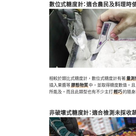
數位式糖度計：適合農民及料理時
相較於類比式糖度計，數位式糖度計有著
量測
插入果醬等
膠態物質
中，並取得糖度數值。且
所能及。而且此類型也有不少主打
輕巧
的隨身
非破壞式糖度計：適合檢測未採收