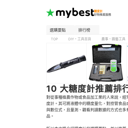
糖度計
好物推薦服務
選購要點
排行榜
TOP
DIY・工具百貨
農事・園藝工具
10 大糖度計推薦排
對從事種植農作物或食品加工業的人來說，經
度計。其可將液體中的糖度量化，對控管食品
與數位式，且量測、觀看判讀數據的方式也多
品。