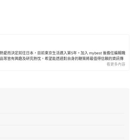
愛而決定前往日本，目前東京生活邁入第5年。加入 mybest 後擔任編輯職
品等皆有興趣及研究熱忱，希望能透過對自身的鞭策將最值得信賴的資訊傳
看更多內容