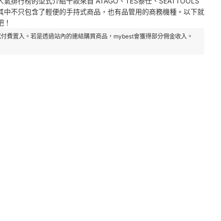
行榜的型式介紹十款來自 ATAGO、TES泰仕、SEATTOOLS
其中不只包含了輕便的手持式商品，也有品管用的商務機種。以下就
吧！
付費置入。若是透過站內的連結購買商品，mybest會獲得部分佣金收入。