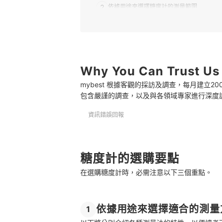
2
依據用途來選擇糖度計的測量範圍
3
依據商品精度來選擇
推薦十大糖度計人氣排行榜
選購糖度計的常見問題
Why You Can Trust Us
mybest 根據客觀的採訪及調查，每月建立
糖度計的單位「Brix」是什麼意思？
包含嚴謹的調查，以及與各領域專家進行深度
使用糖度計的注意事項有哪些？
資訊錯誤回報
糖度計哪裡買？
總結
糖度計的選購要點
在選購糖度計時，必需注意以下三個重點。
依據用途來選擇適合的測量
1