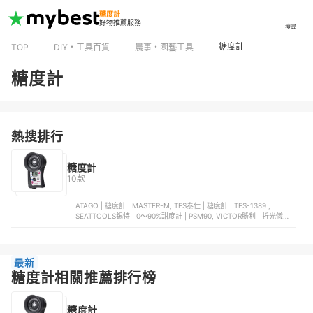
糖度計
好物推薦服務
搜尋
糖度計
TOP
DIY・工具百貨
農事・園藝工具
糖度計
熱搜排行
糖度計
10款
ATAGO | 糖度計 | MASTER-M, TES泰仕 | 糖度計 | TES-1389 ,
SEATTOOLS錫特 | 0～90%甜度計 | PSM90, VICTOR勝利 | 折光儀數
位糖度計 | VC 2GH
最新
糖度計相關推薦排行榜
糖度計