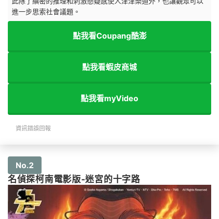
此除了縝密的推理和刺激懸疑感使人津津樂道外，也讓觀眾可以
進一步思索社會議題。
點我看Coupang酷澎
點我看蝦皮商城
點我看myVideo
資訊錯誤回報
No.2
名偵探柯南電影版-迷宮的十字路