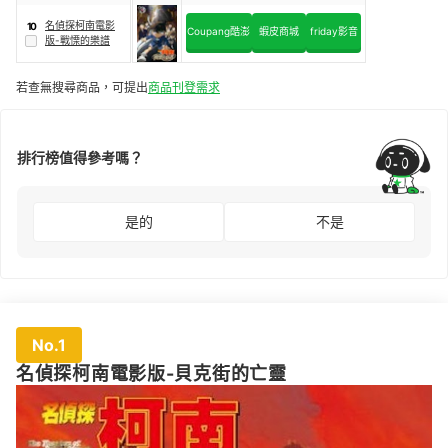
名偵探柯南電影
10
Coupang酷澎
蝦皮商城
friday影音
版-戰慄的樂譜
若查無搜尋商品，可提出
商品刊登需求
排行榜值得參考嗎？
是的
不是
No.1
名偵探柯南電影版-貝克街的亡靈