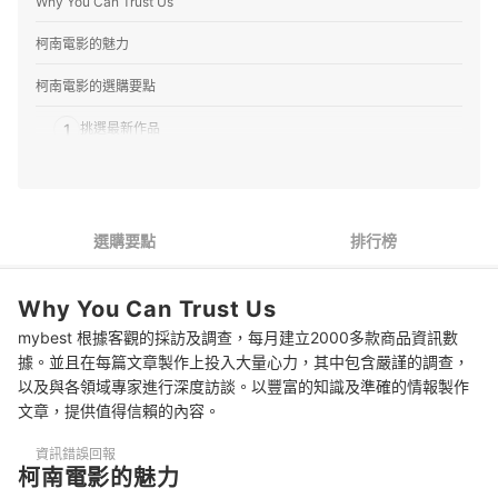
Why You Can Trust Us
柯南電影的魅力
柯南電影的選購要點
1
挑選最新作品
2
依照票房收入挑選
3
參考柯南粉絲的推薦
選購要點
排行榜
4
將焦點放在人氣角色上
Why You Can Trust Us
推薦柯南電影人氣排行榜
mybest 根據客觀的採訪及調查，每月建立2000多款商品資訊數
專家解惑！選購柯南電影的常見問題
據。並且在每篇文章製作上投入大量心力，其中包含嚴謹的調查，
以及與各領域專家進行深度訪談。以豐富的知識及準確的情報製作
Q：會不會有驚悚、血腥的殺人場景？適合小朋友看嗎？
文章，提供值得信賴的內容。
Q：沒看過漫畫原作會不會看不懂？
資訊錯誤回報
柯南電影的魅力
Q：有其他類似柯南的動畫電影嗎？