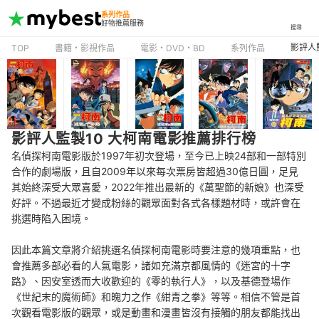
系列作品
好物推薦服務
搜尋
影評人
TOP
書籍・影視作品
電影・DVD・BD
系列作品
影評人監製10 大柯南電影推薦排行榜
名偵探柯南電影版於1997年初次登場，至今已上映24部和一部特別
合作的劇場版，且自2009年以來每次票房皆超過30億日圓，足見
其始終深受大眾喜愛，2022年推出最新的《萬聖節的新娘》也深受
好評。不過最近才變成粉絲的觀眾面對各式各樣題材時，或許會在
挑選時陷入困境。
因此本篇文章將介紹挑選名偵探柯南電影時要注意的幾項重點，也
會推薦多部必看的人氣電影，諸如充滿京都風情的《迷宮的十字
路》、因安室透而大收歡迎的《零的執行人》，以及基德登場作
《世紀末的魔術師》和魄力之作《紺青之拳》等等。相信不管是首
次觀看電影版的觀眾，或是動畫和漫畫皆沒有接觸的朋友都能找出