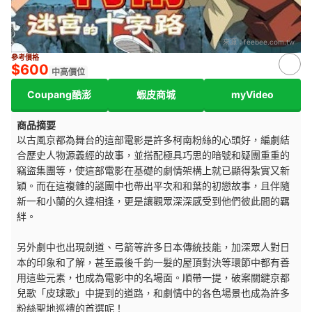
來源：
feebee.com.tw
參考價格
$600
中高價位
Coupang酷澎
蝦皮商城
myVideo
商品摘要
以古風京都為舞台的這部電影是許多柯南粉絲的心頭好，編劇結
合歷史人物源義經的故事，並搭配極具巧思的暗號和疑團重重的
竊盜集團等，使這部電影在基礎的劇情架構上就已顯得紮實又新
穎。而在這複雜的謎團中也帶出平次和和葉的初戀故事，且伴隨
新一和小蘭的久違相逢，更是讓觀眾深深感受到他們彼此間的羈
絆。
另外劇中也出現劍道、弓箭等許多日本傳統技能，加深眾人對日
本的印象和了解，甚至最後千鈞一髮的屋頂對決等環節中都有善
用這些元素，也成為電影中的名場面。順帶一提，破案關鍵京都
兒歌「皮球歌」中提到的道路，和劇情中的各色場景也成為許多
粉絲聖地巡禮的首選呢！