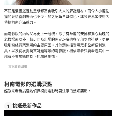
不管是漫畫還是動畫版都富含吸引大人的解謎題材，而令人小鹿亂
撞的愛情喜劇場面也不少，加之配角各具特色，諸多要素皆使得名
偵探柯南充滿魅力。
而電影版的內容又再更上一層樓，除了有華麗的安排和驚心動魄的
危機場面以外，較少同時出場的固定班底也多全部到齊這點，更是
吸引粉絲買票進場的主要原因。其他還包括登場眾多全新便利道
具，以及初次揭曉某謎題等等的電影版，相信讀者只要看過其中一
部就不會想錯過剩下的精彩劇情。
資訊錯誤回報
柯南電影的選購要點
趕緊來看看挑選名偵探柯南電影時要注意的幾項要點。
挑選最新作品
1