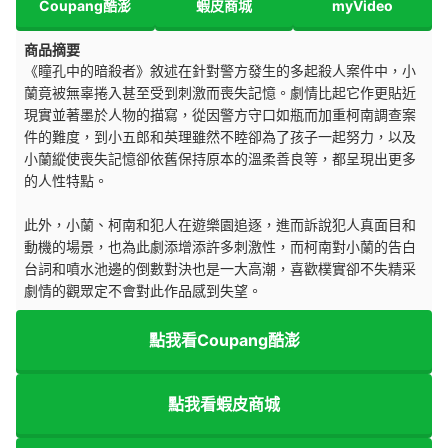
Coupang酷澎
蝦皮商城
myVideo
商品摘要
《瞳孔中的暗殺者》敘述在針對警方發生的多起殺人案件中，小
蘭竟被無辜捲入甚至受到刺激而喪失記憶。劇情比起它作更貼近
現實並著墨於人物的描寫，從因警方守口如瓶而加重柯南調查案
件的難度，到小五郎和英理雖然不睦卻為了孩子一起努力，以及
小蘭縱使喪失記憶卻依舊保持原本的溫柔善良等，都呈現出更多
的人性特點。
此外，小蘭、柯南和犯人在遊樂園追逐，進而訴說犯人真面目和
動機的場景，也為此劇添增添許多刺激性，而柯南對小蘭的告白
台詞和噴水池邊的倒數對決也是一大高潮，喜歡樸實卻不失精采
劇情的觀眾定不會對此作品感到失望。
點我看Coupang酷澎
點我看蝦皮商城