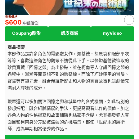
來源：
feebee.com.tw
參考價格
$600
中低價位
Coupang酷澎
蝦皮商城
myVideo
商品摘要
本部作品是許多角色的電影處女作，如基德、灰原哀和服部平次
等等，喜歡這些角色的觀眾不妨從此下手。以怪盜基德欲盜取的
珍貴寶藏「回憶之卵」為出發點，並在柯南等人守護回憶之卵的
過程中，漸漸展開意想不到的懸疑線。而除了巧妙運用的冒險、
寶藏等有趣元素，融合俄羅斯歷史和人物的真實故事也讓劇情充
滿耐人尋味的成分。
觀眾還可以多加關注回憶之卵和城堡中的各式機關，如此特別的
發想搭配上融合細膩情感的手法，更提高觀看此作的價值。加之
各色人物的性格描寫和故事鋪陳也絲毫不含糊，尤其揭發犯人真
面目和柯南身分差點被識破的危機場景，都使「世紀末的魔術
師」成為早期相當優秀的作品。