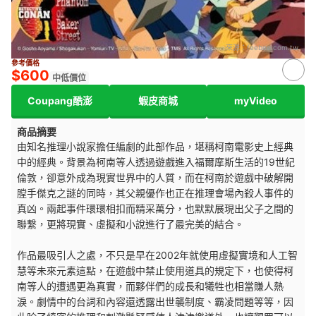
來源：
feebee.com.tw
參考價格
$600
中低價位
Coupang酷澎
蝦皮商城
myVideo
商品摘要
由知名推理小說家擔任編劇的此部作品，堪稱柯南電影史上經典
中的經典。背景為柯南等人透過遊戲進入福爾摩斯生活的19世紀
倫敦，卻意外成為現實世界中的人質，而在柯南於遊戲中破解開
膛手傑克之謎的同時，其父親優作也正在推理會場內殺人事件的
真凶。兩起事件環環相扣而精采萬分，也默默展現出父子之間的
聯繫，更將現實、虛擬和小說進行了最完美的結合。
作品最吸引人之處，不只是早在2002年就使用虛擬實境和人工智
慧等未來元素這點，在遊戲中禁止使用道具的規定下，也使得柯
南等人的遭遇更為真實，而夥伴們的成長和犧牲也相當賺人熱
淚。劇情中的台詞和內容還透露出世襲制度、霸凌問題等等，因