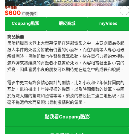
來源：
feebee.com.tw
參考價格
$600
中高價位
Coupang酷澎
蝦皮商城
myVideo
商品摘要
黑暗組織首次登上大螢幕便是在這部電影之中，主要劇情為多起
殺人事件的死者旁皆放著倒置的小酒杯，而在柯南等人專心地破
解謎團時，黑暗組織也在背後蠢蠢欲動，欲在舉行典禮的大樓裝
滿炸彈來將組織的背叛者小哀置於死地。內容相當著重對小哀的
描寫，因此喜愛小哀的朋友可以期待她在這之中的成長和蛻變。
電影中更含有許多精心設計的劇情，比如小哀和少年偵探團間的
互助、能拍攝出十年後模樣的機器，以及時間倒數的伏筆、被困
於危險大樓的驚險和恐懼等等，緊湊的橋段接二連三地出現，絲
毫不拖泥帶水而呈現出最刺激精彩的氛圍。
點我看Coupang酷澎