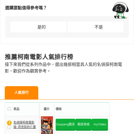
選購要點值得參考嗎？
是的
不是
推薦柯南電影人氣排行榜
接下來我們從系列作品中，選出幾部相當具人氣的名偵探柯南電
影，歡迎作為觀賞參考。
人氣排行
商品
圖片
價格
名偵探柯南電影
1
Coupang酷澎
蝦皮商城
myVideo
版-貝克街的亡靈