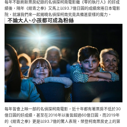
每年不斷刷新票房紀錄的名偵探柯南電影繼《零的執行人》的好成
其他動畫電影巨作
績後，隔年《紺青之拳》又馬上以93.7億日圓的成績席捲日本電影
院，就讓我們來一起揭曉名偵探柯南究竟具備甚麼樣的魔力。
總結
不論大人、小孩都可成為粉絲
每年皆會上映一部的名偵探柯南電影，近十年都有著票房不低於30
億日圓的好成績，甚至在2016年以後皆超過60億日圓，而2019年
的《紺青之拳》更是以93.7億的驚人表現，榮登柯南票房史上的第