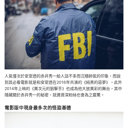
人氣僅次於安室透的赤井秀一給人話不多而沉穩帥氣的印象，而說
到其必看電影就是和安室透在2016年共演的《純黑的惡夢》，此外
2014年上映的《異次元的狙擊手》也成為他大放異彩的舞台，其中
隱藏關於赤井秀一的秘密，就連資深粉絲也會為之震驚。
電影版中現身最多次的怪盜基德