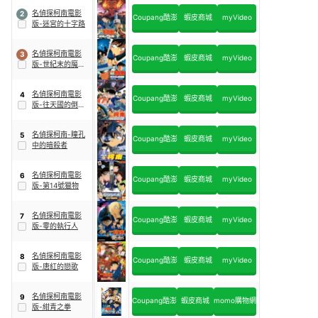
名偵探柯南電影
2
Coupang酷澎
蝦皮商城
myVideo
版-迷宮的十字路
名偵探柯南電影
3
Coupang酷澎
蝦皮商城
myVideo
版-世紀末的魔術
師
名偵探柯南電影
4
Coupang酷澎
蝦皮商城
myVideo
版-往天國的倒數
計時
名偵探柯南-瞳孔
5
Coupang酷澎
蝦皮商城
myVideo
中的暗殺者
名偵探柯南電影
6
Coupang酷澎
蝦皮商城
myVideo
版-第14號獵物
名偵探柯南電影
7
Coupang酷澎
蝦皮商城
myVideo
版-零的執行人
名偵探柯南電影
8
Coupang酷澎
蝦皮商城
myVideo
版-唐紅的戀歌
名偵探柯南電影
9
Coupang酷澎
蝦皮商城
momo購物網
版-紺青之拳