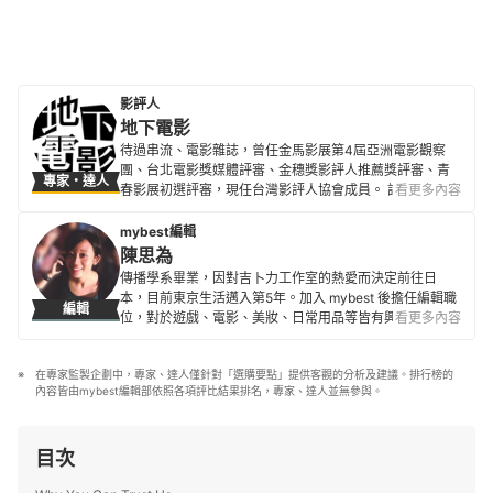
影評人
地下電影
待過串流、電影雜誌，曾任金馬影展第4屆亞洲電影觀察
團、台北電影獎媒體評審、金穗獎影評人推薦獎評審、青
專家・達人
春影展初選評審，現任台灣影評人協會成員。 評論文章散
看更多內容
見500輯、換日線、電影神搜、關鍵評論網、
CATCHPLAY+、Giloo紀實影音等各大媒體平台與紙本刊
mybest編輯
物。
陳思為
地下電影的簡介
傳播學系畢業，因對吉卜力工作室的熱愛而決定前往日
本，目前東京生活邁入第5年。加入 mybest 後擔任編輯職
編輯
位，對於遊戲、電影、美妝、日常用品等皆有興趣及研究
看更多內容
熱忱，希望能透過對自身的鞭策將最值得信賴的資訊傳遞
給讀者。
在專家監製企劃中，專家、達人僅針對「選購要點」提供客觀的分析及建議。排行榜的
陳思為的簡介
內容皆由mybest編輯部依照各項評比結果排名，專家、達人並無參與。
目次