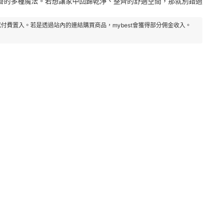
善的多種魔法。若想讓家中回歸乾淨、整齊的舒適空間，那就別錯過
付費置入。若是透過站內的連結購買商品，mybest會獲得部分佣金收入。