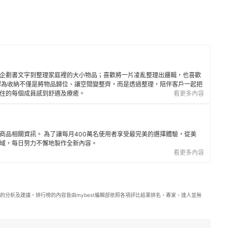
企劃書文字到整理家庭裡的大小物品；喜歡將一片凌亂整理出邏輯，也喜歡
認為收納不僅是將物品歸位、讓空間變整齊，而是透過整理，陪伴客戶一起把
住的每個成員感到舒適及療癒。
看更多內容
商品相關資訊。 為了讓每月400萬名使用者享受最完美的選擇體驗，從美
域，每日努力不懈地製作全新內容。
看更多內容
的分析及建議。排行榜的內容皆由mybest編輯部依照各項評比結果排名，專家、達人並無