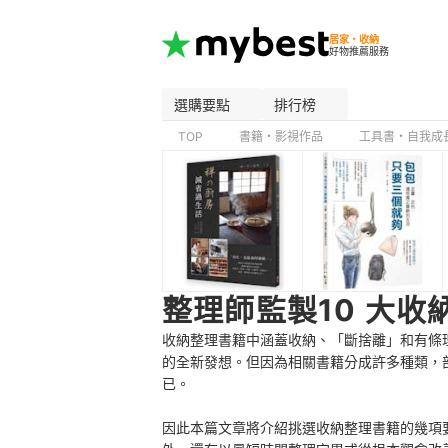
居家・收納
好物推薦服務
選購要點
排行榜
TOP
書籍・影視作品
工具書・自我成
整理師監製10 大收
收納整理書籍中涵蓋收納、「斷捨離」和有條
的全新發想。但因為相關書籍分成許多種類，
已。
因此本篇文章將介紹挑選收納整理書籍的幾項