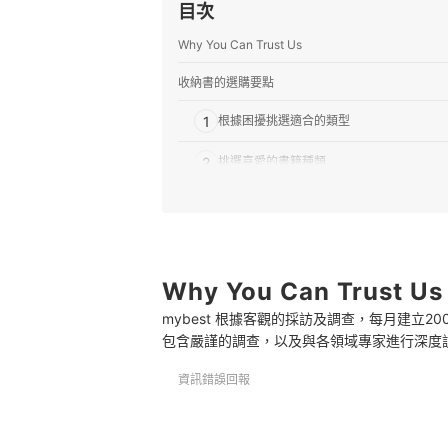
目次
Why You Can Trust Us
收納書的選購要點
1
根據困擾挑選適合的類型
2
挑選喜愛的書籍種類
3
根據作者來挑選
推薦十大收納書人氣排行榜
專家解惑！選購收納書的常見問題
Why You Can Trust Us
mybest 根據客觀的採訪及調查，每月建立
哪些收納法適合新手？
包含嚴謹的調查，以及與各領域專家進行深度
該如何分辨哪些衣物需要捨棄？
資訊錯誤回報
有哪些收納小雜物的訣竅？
小道具幫助打造整潔居家