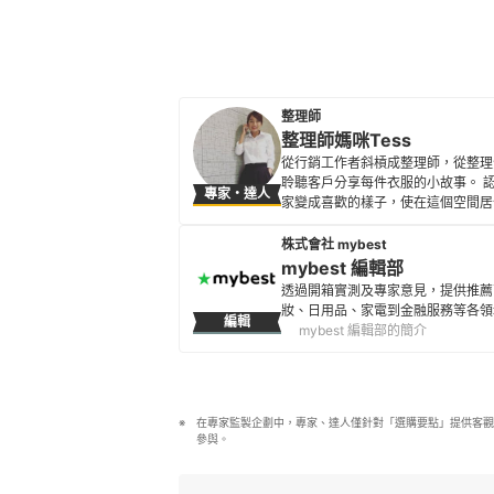
整理師
整理師媽咪Tess
從行銷工作者斜槓成整理師，從整理
聆聽客戶分享每件衣服的小故事。 
專家・達人
家變成喜歡的樣子，使在這個空間居
整理師媽咪Tess的簡介
株式會社 mybest
mybest 編輯部
透過開箱實測及專家意見，提供推薦
妝、日用品、家電到金融服務等各領
編輯
mybest 編輯部的簡介
在專家監製企劃中，專家、達人僅針對「選購要點」提供客觀
參與。