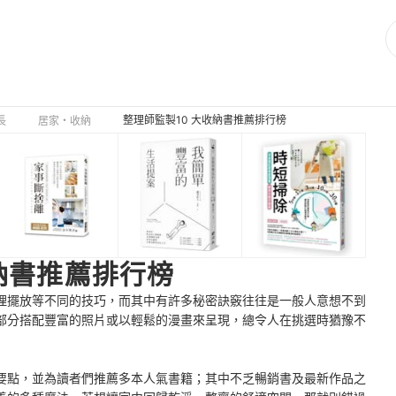
整理師監製10 大收納書推薦排行榜
長
居家・收納
納書推薦排行榜
理擺放等不同的技巧，而其中有許多秘密訣竅往往是一般人意想不到
部分搭配豐富的照片或以輕鬆的漫畫來呈現，總令人在挑選時猶豫不
要點，並為讀者們推薦多本人氣書籍；其中不乏暢銷書及最新作品之