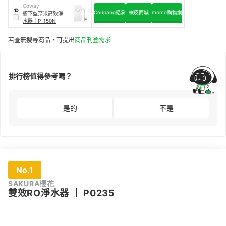
Coway
10
Coupang酷澎
蝦皮商城
momo購物網
櫥下型奈米高效淨
水器
｜
P-150N
若查無搜尋商品，可提出
商品刊登需求
排行榜值得參考嗎？
是的
不是
No.1
SAKURA櫻花
雙效RO淨水器
｜
P0235