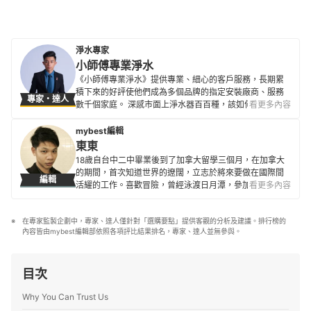
淨水專家
小師傅專業淨水
《小師傅專業淨水》提供專業、細心的客戶服務，長期累
積下來的好評使他們成為多個品牌的指定安裝廠商、服務
專家・達人
數千個家庭。 深感市面上淨水器百百種，該如何選擇是個
看更多內容
難題，希望能以自身的專業給予顧客們最符合需求的建
議，因為服務多一份幸福，也希望能為台灣的用水盡一份
mybest編輯
心力，推廣正確的用水觀念。
東東
小師傅專業淨水的簡介
18歲自台中二中畢業後到了加拿大留學三個月，在加拿大
的期間，首次知道世界的遼闊，立志於將來要做在國際間
編輯
活耀的工作。喜歡冒險，曾經泳渡日月潭，參加蘭嶼馬拉
看更多內容
松，以及單人24小時摩托車環台。目前到日本即將進入第8
年，8年生涯皆在 SHAREHOUSE 度過，曾經接受過山口
在專家監製企劃中，專家、達人僅針對「選購要點」提供客觀的分析及建議。排行榜的
縣和熊本縣的電視訪問。
內容皆由mybest編輯部依照各項評比結果排名，專家、達人並無參與。
東東的簡介
目次
Why You Can Trust Us