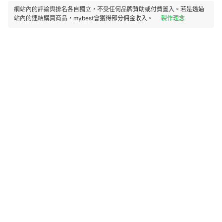
網站內的評論與排名各自獨立，不受任何品牌贊助或付費置入。若是透過
站內的連結購買商品，mybest會獲得部分佣金收入。
製作理念