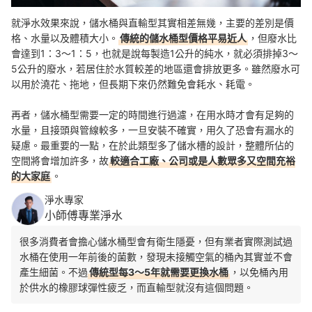
就淨水效果來說，儲水桶與直輸型其實相差無幾，主要的差別是價
格、水量以及體積大小。
傳統的儲水桶型價格平易近人
，但廢水比
會達到1：3～1：5，也就是說每製造1公升的純水，就必須排掉3～
5公升的廢水，若居住於水質較差的地區還會排放更多。雖然廢水可
以用於澆花、拖地，但長期下來仍然難免會耗水、耗電。
再者，儲水桶型需要一定的時間進行過濾，在用水時才會有足夠的
水量，且接頭與管線較多，一旦安裝不確實，用久了恐會有漏水的
疑慮。最重要的一點，在於此類型多了儲水槽的設計，整體所佔的
空間將會增加許多，故
較適合工廠、公司或是人數眾多又空間充裕
的大家庭
。
淨水專家
小師傅專業淨水
很多消費者會擔心儲水桶型會有衛生隱憂，但有業者實際測試過
水桶在使用一年前後的菌數，發現未接觸空氣的桶內其實並不會
產生細菌。不過
傳統型每3～5年就需要更換水桶
，以免桶內用
於供水的橡膠球彈性疲乏，而直輸型就沒有這個問題。