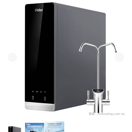
來源：
momoshop.com.tw