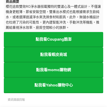
商品摘要
櫻花這款雙效RO淨水器搭載獨特的雙濾心及一體式設計，不僅讓
機身更輕薄、節省安裝空間，雙重出水模式也能
根據需求生飲純
水，或者選擇過濾淨水來洗滌食材和廚具。此外，無儲水桶設計
也杜絕了污染的可能性，更內建智能沖洗、手動沖洗等機能，推
薦給重視淨水效率、廚房空間較小的族群。
點我看Coupang酷澎
點我看蝦皮商城
點我看momo購物網
點我看Yahoo購物中心
資訊錯誤回報