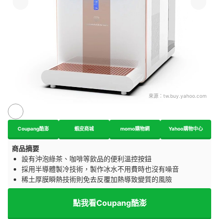
來源：
tw.buy.yahoo.com
Coupang酷澎
蝦皮商城
momo購物網
Yahoo購物中心
商品摘要
設有沖泡綠茶、咖啡等飲品的便利溫控按鈕
採用半導體製冷技術，製作冰水不用費時也沒有噪音
稀土厚膜瞬熱技術則免去反覆加熱導致變質的風險
點我看Coupang酷澎