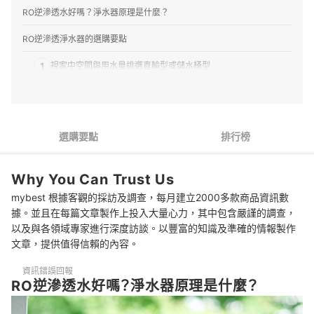
RO逆滲透水好嗎？淨水器原理是什麼？
RO逆滲透淨水器的選購要點
1
視家中空間與用水量挑選直輸型或儲水桶型
2
搭配中空絲膜即可放心生飲
3
想確認水質應配備智能顯示螢幕
選購要點
排行榜
4
通過NSF、SGS認證更能安心飲用
Why You Can Trust Us
RO逆滲透淨水器 推薦排行榜
mybest 根據客觀的採訪及調查，每月建立2000多款商品資訊數
RO逆滲透淨水器可以自己安裝、保養嗎？
據。並且在每篇文章製作上投入大量心力，其中包含嚴謹的調查，
以及與各領域專家進行深度訪談。以豐富的知識及準確的情報製作
RO逆滲透濾芯多久換一次？
文章，提供值得信賴的內容。
總結
資訊錯誤回報
RO逆滲透水好嗎？淨水器原理是什麼？