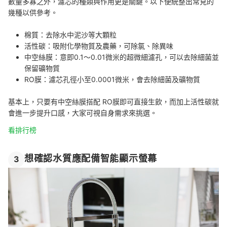
數量多寡之外，濾芯的種類與作用更是關鍵。以下便統整出常見的
幾種以供參考。
棉質：去除水中泥沙等大顆粒
活性碳：吸附化學物質及農藥，可除氯、除異味
中空絲膜：意即0.1～0.01微米的超微細濾孔，可以去除細菌並
保留礦物質
RO膜：濾芯孔徑小至0.0001微米，會去除細菌及礦物質
基本上，只要有中空絲膜搭配 RO膜即可直接生飲，而加上活性碳就
會進一步提升口感，大家可視自身需求來挑選。
看排行榜
想確認水質應配備智能顯示螢幕
3