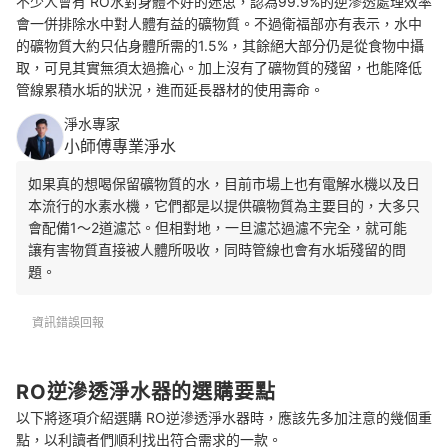
不少人會有 RO水對身體不好的迷思，認為99.9%的逆滲透處理效率
會一併排除水中對人體有益的礦物質。不過衛福部亦有表示，水中
的礦物質大約只佔身體所需的1.5%，其餘絕大部分仍是從食物中攝
取，可見其實無須太過擔心。加上沒有了礦物質的殘留，也能降低
管線累積水垢的狀況，進而延長器材的使用壽命。
淨水專家
小師傅專業淨水
如果真的想喝保留礦物質的水，目前市場上也有電解水機以及日
本流行的水素水機，
它們都是以提供礦物質為主要目的，大多只
會配備1～2道濾芯。但相對地，一旦濾芯過濾不完全，就可能
讓有害物質直接被人體所吸收，同時管線也會有水垢殘留的問
題。
資訊錯誤回報
RO逆滲透淨水器的選購要點
以下將逐項介紹選購 RO逆滲透淨水器時，應該先多加注意的幾個重
點，以利讀者們順利找出符合需求的一款。