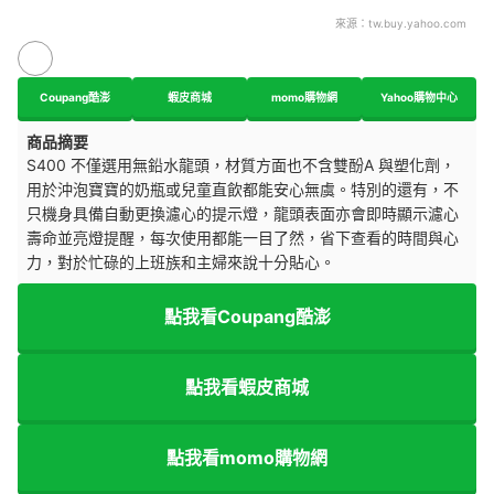
來源：
tw.buy.yahoo.com
Coupang酷澎
蝦皮商城
momo購物網
Yahoo購物中心
商品摘要
S400 不僅選用無鉛水龍頭，材質方面也不含雙酚A 與塑化劑，
用於沖泡寶寶的奶瓶或兒童直飲都能安心無虞。特別的還有，不
只機身具備自動更換濾心的提示燈，龍頭表面亦會即時顯示濾心
壽命並亮燈提醒，每次使用都能一目了然，省下查看的時間與心
力，對於忙碌的上班族和主婦來說十分貼心。
點我看Coupang酷澎
點我看蝦皮商城
點我看momo購物網