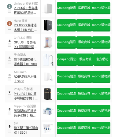
Unilever聯合利華
2
Coupang酷澎
蝦皮商城
momo購物網
Pureit櫥下型無桶
直出RO逆滲透淨
水器
｜
UR5440
Haier海爾
3
Coupang酷澎
蝦皮商城
momo購物網
RO 800G 鮮活淨
水器
｜
HR-WF-
RO800
G-PLUS 拓勤
4
Coupang酷澎
蝦皮商城
momo購物網
GPLUS
｜
尊爵版
RO 濾淨瞬熱開飲
機
｜
GP-
千山淨水
W02HR+／GP-
5
Coupang酷澎
蝦皮商城
官方網站
廚下直出RO磁化
W02HR
淨水器
｜
RF-900
AOSmith
6
Coupang酷澎
蝦皮商城
momo購物網
RO逆滲透淨水機
｜
S400
Philips 飛利浦
7
Coupang酷澎
蝦皮商城
momo購物網
PHILIPS
｜
RO 濾
淨瞬熱飲水機
｜
ADD6910
Toppuror泰浦樂
8
Coupang酷澎
蝦皮商城
momo購物網
風尚型RO逆滲透
純淨水機 升級版
｜
TPR-RO004A
3M
9
Coupang酷澎
蝦皮商城
momo購物網
櫥下型三道式淨水
器
｜
S301