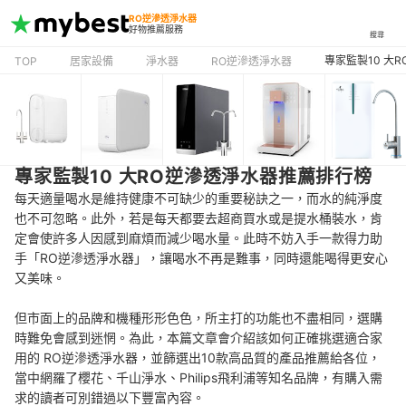
RO逆滲透淨水器
好物推薦服務
搜尋
專家監製10 大
TOP
居家設備
淨水器
RO逆滲透淨水器
專家監製10 大RO逆滲透淨水器推薦排行榜
每天適量喝水是維持健康不可缺少的重要秘訣之一，而水的純淨度
也不可忽略。此外，若是每天都要去超商買水或是提水桶裝水，肯
定會使許多人因感到麻煩而減少喝水量。此時不妨入手一款得力助
手「RO逆滲透淨水器」，讓喝水不再是難事，同時還能喝得更安心
又美味。
但市面上的品牌和機種形形色色，所主打的功能也不盡相同，選購
時難免會感到迷惘。為此，本篇文章會介紹該如何正確挑選適合家
用的 RO逆滲透淨水器，並篩選出10款高品質的產品推薦給各位，
當中網羅了櫻花、千山淨水、Philips飛利浦等知名品牌，有購入需
求的讀者可別錯過以下豐富內容。