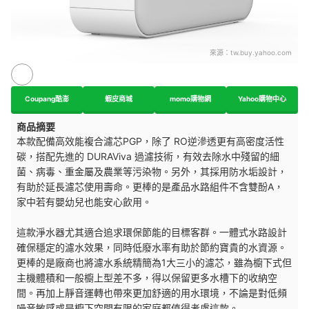
來源：
tw.buy.yahoo.com
Coupang酷澎
蝦皮商城
momo購物網
Yahoo購物中心
商品摘要
本款配備高效能複合濾芯PGP，除了 RO逆滲透更有高密度活性
碳，搭配
先進的 DURAViva 過濾技術，有效去除水中殘留的細
菌、病毒、重金屬及農業等污染物。另外，其採用防水垢設計，
有助於延長濾芯使用壽命。更棒的是產品水路組件
不含雙酚A，
家中若有嬰幼兒也能安心飲用。
這款淨水器尤其適合追求環保節能的目標客群。一體式水路設計
確保穩定的濾水效果，同時低廢水率有助於節約寶貴的水資源。
更棒的是廠商也將濾水系統精簡為1大三小的濾芯，雖為櫥下式但
主機體積和一般櫥上型差不多，得以保留更多水槽下的收納空
間。再加上靜音運轉也帶來更加舒適的用水環境，不論是對低頻
噪音敏感或是櫥下空間有限的家庭都值得考慮這款。