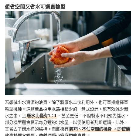
想省空間又省水可選直輸型
若想減少水資源的浪費，除了將廢水二次利用外，也可直接選擇直
輸型機種。這類產品採用水路接點少的一體式設計，能有效減少漏
水之患，且
廢水比僅有1：1
、甚至更低。不但製水不用預先儲水，
部分機型還會標示每分鐘的出水量，以便使用者判斷選購。此外，
其省去了儲水桶的結構，而能擁有
輕巧、不佔空間的
機身
，即使價
格高於儲水桶型，依然深受小家庭們的喜愛
。