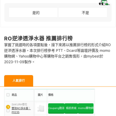
是的
不是
RO逆滲透淨水器 推薦排行榜
掌握了挑選時的各項要點後，接下來將以推薦排行榜的形式介紹RO
逆滲透淨水器。本次排行榜參考 PTT、Dcard等論壇評價及 momo
購物網、Yahoo購物中心等購物平台之銷售情形，由mybest於
2023-11-09製作。
人氣排行
商品
圖片
價格
SAKURA櫻花
1
Coupang酷澎
蝦皮商城
momo購物網
雙效RO淨水器
｜
P0235