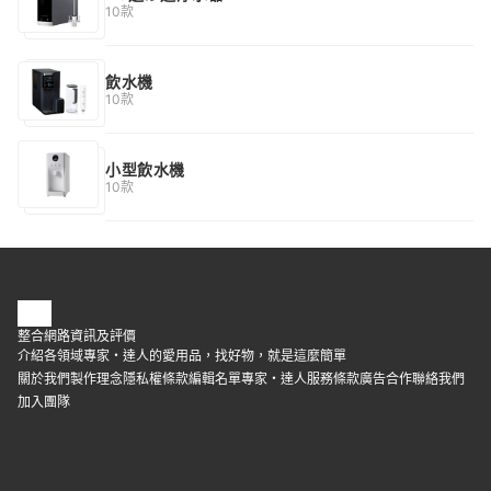
10款
飲水機
10款
小型飲水機
10款
整合網路資訊及評價
介紹各領域專家・達人的愛用品，找好物，就是這麼簡單
關於我們
製作理念
隱私權條款
編輯名單
專家・達人
服務條款
廣告合作
聯絡我們
加入團隊