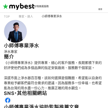
好物推薦服務
搜尋
小師傅專業淨水
TOP
專家・達人
小師傅專業淨水
淨水專家
簡介
《小師傅專業淨水》提供專業、細心的客戶服務，長期累積下來的
好評使他們成為多個品牌的指定安裝廠商、服務數千個家庭。

深感市面上淨水器百百種，該如何選擇是個難題，希望能以自身的
專業給予顧客們最符合需求的建議，因為服務多一份幸福，也希望
能為台灣的用水盡一份心力，推廣正確的用水觀念。
SNS・其他相關網站
小師傅專業淨水協助監製推薦文章