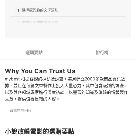
1
選擇感興趣的文學類別
2
選擇感興趣的故事主題
3
根據故事的時代、地域挑選
4
不同導演風格影響故事角度
選購要點
排行榜
5
追求藝術價值可選影展入圍電影
Why You Can Trust Us
推薦十大小說改編電影人氣排行榜
mybest 根據客觀的採訪及調查，每月建立2000多款商品資訊數
專家解惑！選購小說改編電影的常見問題
據。並且在每篇文章製作上投入大量心力，其中包含嚴謹的調查，
以及與各領域專家進行深度訪談。以豐富的知識及準確的情報製作
Q：如何得知哪些電影有經過改編？
文章，提供值得信賴的內容。
Q：小說改編電影的原著還原度高嗎？
資訊錯誤回報
Q：年代較遠的小說改編的電影會比較老套嗎？
總結
小說改編電影的選購要點