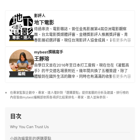
影評人
地下電影
待過串流、電影雜誌，曾任金馬影展第4屆亞洲電影觀察
團、台北電影獎媒體評審、金穗獎影評人推薦獎評審、青
專家・達人
春影展初選評審，現任台灣影評人協會成員。 評論文章散
看更多內容
見500輯、換日線、電影神搜、關鍵評論網、
CATCHPLAY+、Giloo紀實影音等各大媒體平台與紙本刊
mybest撰稿寫手
物。
王靜瑢
地下電影的簡介
自學日文並在2016年至日本打工度假，現在住在《灌籃高
手》的平交道名場景附近。幾年間共換了五種簽證，除了
編輯
體驗到在國外生活的艱辛，同時也有滿滿的收獲。 在日本
看更多內容
領養了兩隻貓，興趣是動漫、電影及佈置居家環境，因此
也擅長挑選相關商品。希望能發揮自身經驗及知識，提供
在專家監製企劃中，專家、達人僅針對「選購要點」提供客觀的分析及建議。排行榜的
對讀者們有幫助的資訊。
內容皆由mybest編輯部依照各項評比結果排名，專家、達人並無參與。
王靜瑢的簡介
目次
Why You Can Trust Us
小說改編電影的選購要點