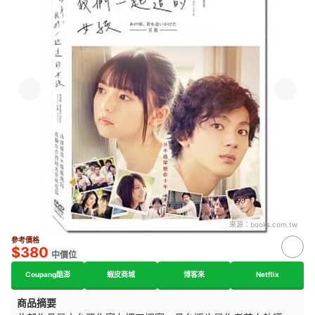
來源：
books.com.tw
參考價格
$380
中價位
Coupang酷澎
蝦皮商城
博客來
Netflix
商品摘要