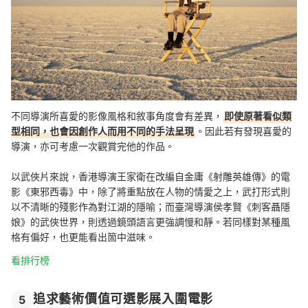
不同導演所喜愛的影像風格和敘事角度會有差異，
即使原著看似類
型相同，也會因創作人而用不同的手法呈現
。因此若有發現喜愛的
導演，亦可考慮一次觀賞完他的作品。
以武俠片來說，香港導演王家衛在改編自金庸《射雕英雄傳》的電
影《東邪西毒》中，除了將重點放在人物的情愛之上，武打形式則
以不清晰的殘影作為對江湖的隱喻；而臺灣導演侯孝賢《刺客聶隱
娘》的武俠世界，則透過鏡頭語言更強調慢和靜。若同樣對某種風
格有偏好，也更能看出箇中滋味。
看排行榜
追求藝術價值可選影展入圍電影
5