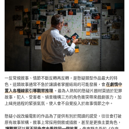
一反常規敘事、情節不斷反轉再反轉，是懸疑類型作品最大的特
色。這類故事通常不急於讓讀者掌握結局的可能發展，會
在劇情中
置入各種線索引導觀眾推理
。最為人熟知的懸疑片題材莫過於犯罪
故事，犯人、受害者、偵查機構三方的角色衝突帶來戲劇張力，加
上緝兇過程的緊張氣氛，使人會不自覺投入於故事情節之中。
懸疑小說改編電影的作品為了提供有別於閱讀的感受，往往會打破
原有故事架構，敘事上常採用倒敘或插敘，甚至是更換主要角色，
讓觀眾可以用不同角度去看待同一個故事
。像東野圭吾的《白夜