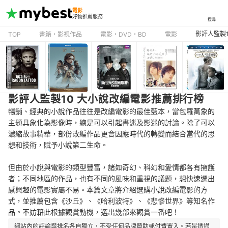
電影
好物推薦服務
搜尋
影評人監製
TOP
書籍・影視作品
電影・DVD・BD
電影
影評人監製10 大小說改編電影推薦排行榜
暢銷、經典的小說作品往往是改編電影的最佳藍本，當包羅萬象的
主題具象化為影像時，總是可以引起書迷及影迷的討論。除了可以
濃縮故事精華，部份改編作品更會因應時代的轉變而結合當代的思
想和技術，賦予小說第二生命。
但由於小說與電影的類型豐富，諸如奇幻、科幻和愛情都各有擁護
者；不同地區的作品，也有不同的風味和重視的議題，想快速選出
感興趣的電影實屬不易。本篇文章將介紹選購小說改編電影的方
式，並推薦包含《沙丘》、《哈利波特》、《悲慘世界》等知名作
品。不妨藉此根據觀賞動機，選出幾部來觀賞一番吧！
網站內的評論與排名各自獨立，不受任何品牌贊助或付費置入。若是透過