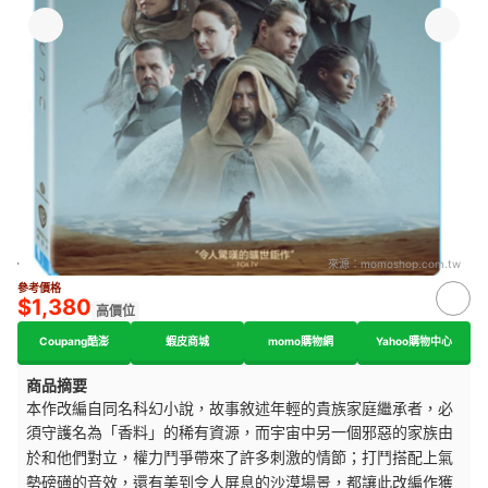
來源：
momoshop.com.tw
參考價格
$1,380
高價位
Coupang酷澎
蝦皮商城
momo購物網
Yahoo購物中心
商品摘要
本作改編自同名科幻小說，故事敘述年輕的貴族家庭繼承者，必
須守護名為「香料」的稀有資源，而宇宙中另一個邪惡的家族由
於和他們對立，權力鬥爭帶來了許多刺激的情節；打鬥搭配上
氣
勢磅礡的音效，還有
美到令人屏息的沙漠場景，都讓此改編作獲