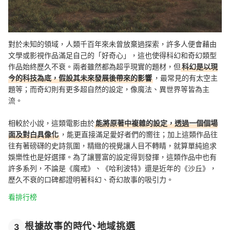
對於未知的領域，人類千百年來未曾放棄過探索，許多人便會藉由
文學或影視作品滿足自己的「好奇心」，這也使得科幻和奇幻類型
作品始終歷久不衰。兩者雖然都為超乎現實的題材，但
科幻是以現
今的科技為底，假設其未來發展後帶來的影響
，最常見的有太空主
題等；而奇幻則有更多超自然的設定，像魔法、異世界等皆為主
流。
相較於小說，這類電影由於
能將原著中複雜的設定，透過一個個場
面及對白具像化
，能更直接滿足愛好者們的嚮往；加上這類作品往
往有著磅礴的史詩氛圍，精緻的視覺讓人目不轉睛，就算單純追求
娛樂性也是好選擇。為了讓豐富的設定得到發揮，這類作品中也有
許多系列，不論是《魔戒》、《哈利波特》還是近年的《沙丘》，
歷久不衰的口碑都證明著科幻、奇幻故事的吸引力。
看排行榜
根據故事的時代、地域挑選
3