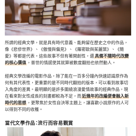
所謂的經典文學，就是具有時代意義、能夠留在歷史之中的作品，
像《悲慘世界》、《傲慢與偏見》、《羅密歐與茱麗葉》、《簡
愛》等都是代表。這些故事不但有著開創性，還
具備不隨時代改變
的核心價值
，普世的情感使其就算被數度翻拍也依然動人。
經典文學改編的電影作品，除了能在一百多分鐘內快速認識原作為
何有其代表性，更重要的是不同時代翻拍的版本，可以看到故事切
入角度的差異。最明顯的是許多圍繞浪漫愛情故事的經典作品，現
在看來對女性成長的刻畫都較為不足，而
近幾年的改編便會融入新
時代的思想
，更聚焦於女性自決等主題上，讓喜歡小說原作的人可
以得到不同的收穫。
當代文學作品：流行而容易觀賞