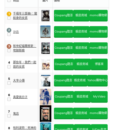
商品
圖片
價格
千禧年三部曲I：龍
1
Coupang酷澎
蝦皮商城
momo購物網
紋身的女孩
2
Coupang酷澎
蝦皮商城
momo購物網
沙丘
新世紀福爾摩斯︰
3
Coupang酷澎
蝦皮商城
momo購物網
地獄新娘
那些年，我們一起
4
Coupang酷澎
蝦皮商城
博客來
追的女孩
5
Coupang酷澎
蝦皮商城
Yahoo購物中心
大亨小傳
6
Coupang酷澎
蝦皮商城
MyVideo
真愛挑日子
7
Coupang酷澎
蝦皮商城
momo購物網
鬼店
哈利波特：死神的
8
Coupang酷澎
蝦皮商城
friDay影音