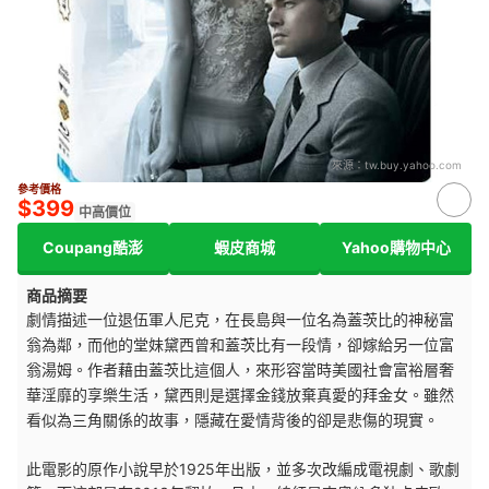
來源：
tw.buy.yahoo.com
參考價格
$399
中高價位
Coupang酷澎
蝦皮商城
Yahoo購物中心
商品摘要
劇情描述一位退伍軍人尼克，在長島與一位名為蓋茨比的神秘富
翁為鄰，而他的堂妹黛西曾和蓋茨比有一段情，卻嫁給另一位富
翁湯姆。
作者藉由蓋茨比這個人，來形容當時美國社會富裕層奢
華淫靡的享樂生活，黛西則是選擇金錢放棄真愛的拜金女。
雖然
看似為三角關係的故事，隱藏在愛情背後的卻是悲傷的現實。
此電影的原作小說早於1925年出版，並多次改編成電視劇、歌劇