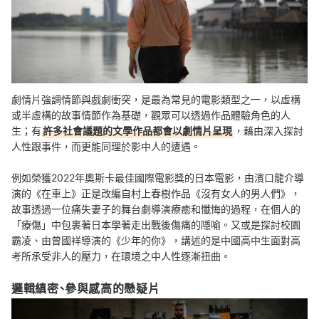
劇情片強調情節與戲劇衝突，是最為常見的電影類型之一，以虛構
或半虛構的故事情節作為基礎，觀眾可以透過作品體驗角色的人
生；有
許多社會議題的文學作品都會以劇情片呈現
，藉由深入探討
人性跟事件，而更能同理於影中人的遭遇。
例如榮獲2022年奧斯卡最佳國際電影獎的日本電影，由濱口龍介導
演的《在車上》正是改編自村上春樹作品《沒有女人的男人們》，
故事透過一位痛失妻子的舞台劇導演療癒和懺悔的過程，在個人的
「療傷」中包裹著日本學著走出戰後傷痛的隱喻。又或是探討校園
霸凌、由曾國祥導演的《少年的你》，講述的是中國高中生面對高
考所承受非人的壓力，在環境之中人性逐漸扭曲。
邏輯縝密、參與感高的懸疑片