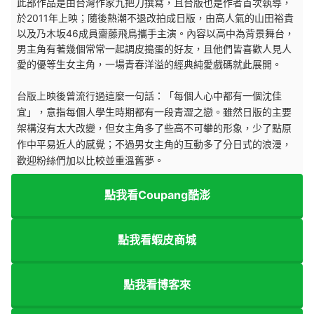
此部作品是由台灣作家九把刀撰寫，且台版也是作者首次執導，
於2011年上映；隨後熱潮不退改拍成日版，由高人氣的山田裕貴
以及乃木坂46成員齋藤飛鳥攜手主演。內容以高中為背景舞台，
男主角有著幾個常常一起調皮搗蛋的好友，且他們皆喜歡人見人
愛的優等生女主角，一場青春洋溢的經典純愛戲碼就此展開。
台版上映後曾
流行過這麼一句話：「每個人心中都有一個沈佳
宜」，意指每個人學生時期都有一段青澀之戀。雖然
日版的主要
架構沒有太大改變，但女主角多了些高不可攀的形象，少了點原
作中
平易近人的感覺；不過男女主角的互動多了分日式的浪漫，
歡迎粉絲們加以比較並重溫舊夢。
點我看Coupang酷澎
點我看蝦皮商城
點我看博客來