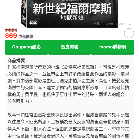
來源：
momoshop.com.tw
參考價格
$69
中低價位
Coupang酷澎
蝦皮商城
momo購物網
商品摘要
作家柯南道爾所撰寫的小說《夏洛克福爾摩斯》，可說是推理迷
必讀的作品之一，並且市面上有許多改編自此作品的電影、電視
劇。其中這部電影是由班尼迪克康柏拜區主演，高個、捲髮及充
滿磁性的英國口音，建立了獨特的福爾摩斯形象，且演出最佳拍
檔的馬丁費里曼，也抓住了原作中華生的特點，兩個人的組合十
分有吸引力。
故事一如往常由雷斯垂德探長提出案件，但如幽靈般的兇手比起
以往更令人匪夷所思，且被稱為最大反派的莫里亞蒂也現身，劇
情高潮不斷、
扣人心弦。但由於這部是電視劇第三、四季中的其
中一個章節，若是沒看過的人，可能需要先預習前面的劇情才能