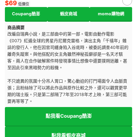
$69
低價位
Coupang酷澎
蝦皮商城
momo購物網
商品摘要
改編自瑞典小說，是三部曲中的第一部。電影由動作電影
《007》紅遍全球的男星丹尼爾克雷格，演出主角「千禧年」雜
誌的發行人，他在因官司纏身陷入谷底時，被委託調查40年前的
離奇失蹤案。與他搭配的女主角雖然神秘孤僻卻是一名天才駭
客，兩人在合作破解案件時發現事情比想像中還要撲朔迷離，甚
至因此引來黑暗勢力的殺機。
不只詭異的氛圍十分吊人胃口，驚心動迫的打鬥場面令人血脈賁
張；且粉絲除了可以將此作品與原作比較之外，還可以觀賞更早
期的瑞士版。只是第二部隔了7年至2018年才上映，第三部可能
要再等等了。
點我看Coupang酷澎
點我看蝦皮商城