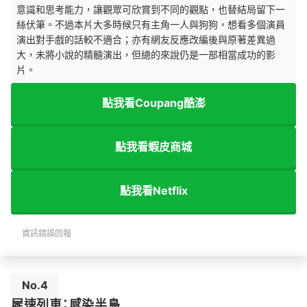
意識和思考能力，讓觀眾可欣賞到不同的觀點，也替結局留下一
絲伏筆。不過本片大多時候只有主角一人與狗狗，想看多個演員
演出對手戲的話較不適合；亦有網友反應改編後與原著差異過
大，未將小說的精髓演出，但總的來說仍是一部相當成功的影
片。
點我看Coupang酷澎
點我看蝦皮商城
點我看Netflix
資訊錯誤回報
No.4
屍速列車：感染半島