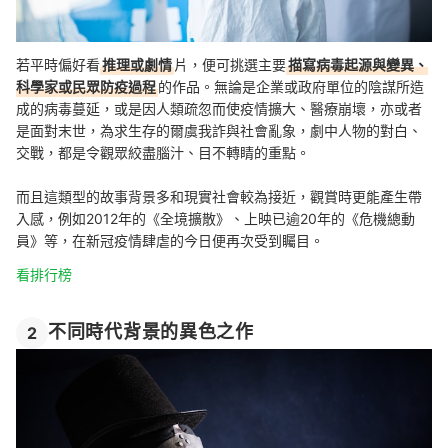
若平時偏好看
推理或劇情
片，便可挑選主要
描寫病毒起源與變異、
科學家或民眾防疫過程
的作品。無論是企業或政府單位的陰謀所造
成的病毒蔓延，或是因人類疏忽而使疫情擴大、醫療崩壞，亦或者
是面對末世，為求生存的爾虞我詐與社會亂象，劇中人物的對白、
交戰，都是令觀眾絞盡腦汁、目不轉睛的重點。
而且這類型的故事背景多和現實社會較為接近，觀賞時更能產生帶
入感，例如2012年的《全境擴散》、上映已逾20年的《危機總動
員》等，在新冠疫情肆虐的今日便再次受到矚目。
看排行榜
不同時代背景的異色之作
2