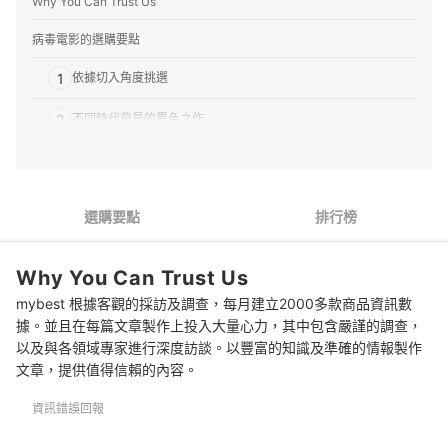
Why You Can Trust Us
病毒電影的選購要點
1
依據切入角度挑選
2
不同時代背景的異色之作
3
在意血腥暴力者可留意分級
推薦十大人氣病毒電影排行榜
選購要點
排行榜
專家解惑！選購病毒電影的常見問題
Why You Can Trust Us
Q：有推薦的台灣病毒電影嗎？
mybest 根據客觀的採訪及調查，每月建立2000多款商品資訊數
Q：有比較輕鬆的病毒電影嗎？
據。並且在每篇文章製作上投入大量心力，其中包含嚴謹的調查，
以及與各領域專家進行深度訪談。以豐富的知識及準確的情報製作
Q：如何找到更多病毒電影？
文章，提供值得信賴的內容。
總結
資訊錯誤回報