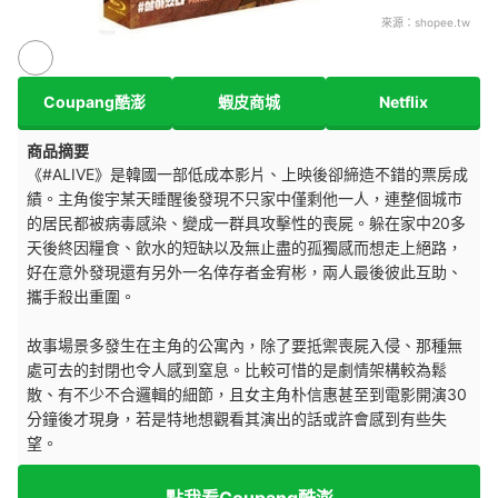
來源：
shopee.tw
Coupang酷澎
蝦皮商城
Netflix
商品摘要
《#ALIVE》是韓國一部低成本影片、上映後卻締造不錯的票房成
績。主角俊宇某天睡醒後發現不只家中僅剩他一人，連整個城市
的居民都被病毒感染、變成一群具攻擊性的喪屍。躲在家中20多
天後終因糧食、飲水的短缺以及無止盡的孤獨感而想走上絕路，
好在意外發現還有另外一名倖存者金宥彬，兩人最後彼此互助、
攜手殺出重圍。
故事場景多發生在主角的公寓內，除了要抵禦喪屍入侵、那種無
處可去的封閉也令人感到窒息。比較可惜的是劇情架構較為鬆
散、有不少不合邏輯的細節，且女主角朴信惠甚至到電影開演30
分鐘後才現身，若是特地想觀看其演出的話或許會感到有些失
望。
點我看Coupang酷澎