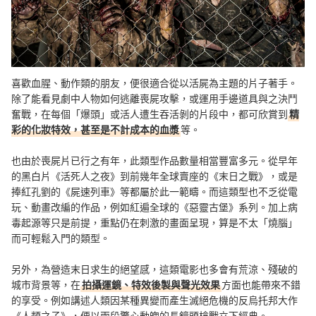
喜歡血腥、動作類的朋友，便很適合從以活屍為主題的片子著手。
除了能看見劇中人物如何逃離喪屍攻擊，或運用手邊道具與之決鬥
奮戰，在每個「爆頭」或活人遭生吞活剝的片段中，都可欣賞到
精
彩的化妝特效，甚至是不計成本的血漿
等。
也由於喪屍片已行之有年，此類型作品數量相當豐富多元。從早年
的黑白片《活死人之夜》到前幾年全球賣座的《末日之戰》，或是
捧紅孔劉的《屍速列車》等都屬於此一範疇。而這類型也不乏從電
玩、動畫改編的作品，例如紅遍全球的《惡靈古堡》系列。加上病
毒起源等只是前提，重點仍在刺激的畫面呈現，算是不太「燒腦」
而可輕鬆入門的類型。
另外，為營造末日求生的絕望感，這類電影也多會有荒涼、殘破的
城市背景等，在
拍攝運鏡、特效後製與聲光效果
方面也能帶來不錯
的享受。例如講述人類因某種異變而產生滅絕危機的反烏托邦大作
《人類之子》，便以兩段驚心動魄的長鏡頭槍戰立下經典。