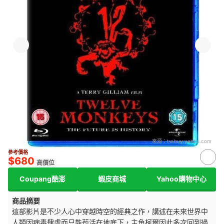
來源：
tw.buy.yahoo.com
參考價格
$680
高價位
Coupang酷澎
蝦皮商城
Yahoo購物中心
商品摘要
這部影片是不少人心中穿越時空的經典之作，講述在未來世界中
人類因病毒肆虐而只能苟活在地底下，主角柯爾因此多次回到過