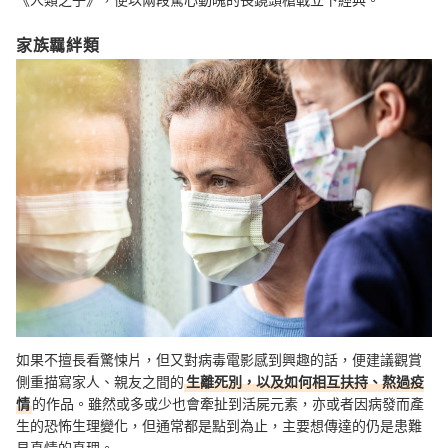
家族羈絆類
如果不擅長看驚悚片，但又對病毒電影感到興趣的話，便建議觀賞
側重描寫家人、親友之間的
生離死別，以及如何相互扶持、熬過疫
情
的作品。雖然或多或少也會牽扯到活屍元素，亦或者因病發而產
生的恐怖生理變化，但通常都是點到為止，主要想傳達的仍是患難
見真情的真理。