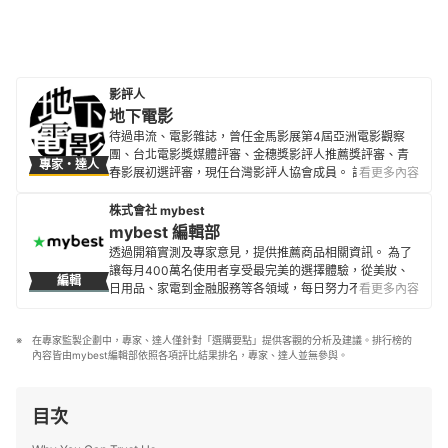
影評人
地下電影
待過串流、電影雜誌，曾任金馬影展第4屆亞洲電影觀察
團、台北電影獎媒體評審、金穗獎影評人推薦獎評審、青
專家・達人
春影展初選評審，現任台灣影評人協會成員。 評論文章散
看更多內容
見500輯、換日線、電影神搜、關鍵評論網、
CATCHPLAY+、Giloo紀實影音等各大媒體平台與紙本刊
株式會社 mybest
物。
mybest 編輯部
地下電影的簡介
透過開箱實測及專家意見，提供推薦商品相關資訊。 為了
讓每月400萬名使用者享受最完美的選擇體驗，從美妝、
編輯
日用品、家電到金融服務等各領域，每日努力不懈地製作
看更多內容
全新內容。
mybest 編輯部的簡介
在專家監製企劃中，專家、達人僅針對「選購要點」提供客觀的分析及建議。排行榜的
內容皆由mybest編輯部依照各項評比結果排名，專家、達人並無參與。
目次