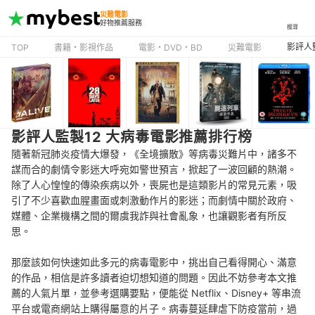
災難電影
好物推薦服務
搜尋
影評人
TOP
書籍・影視作品
電影・DVD・BD
災難電影
影評人監製12 大病毒電影推薦排行榜
隨著新冠肺炎疫情大爆發，《全境擴散》等病毒災難片中，諸多不
謀而合的劇情令影迷大呼宛如警世預言，掀起了一波回顧的熱潮。
除了人心惶惶的傳染疾病以外，喪屍也是這類影片的常見元素，吸
引了不少喜歡血腥畫面或刺激動作片的影迷；而劇情中關於政府、
媒體、企業機構之間的爾虞我詐與社會亂象，也讓觀影者有所反
思。
那麼該如何快速如此多元的病毒電影中，挑出自己看得開心、滿意
的作品，相信是許多讀者迫切想知道的問題。因此不妨參考本文推
薦的人氣片單，並參考選購要點，便能從 Netflix、Disney+ 等串流
平台或電商網站上購得屬意的片子。病毒蔓延肆虐下防疫當前，過