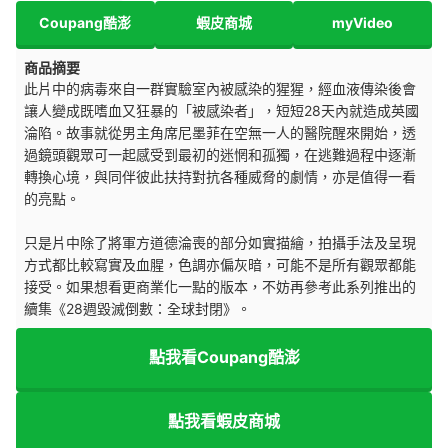
Coupang酷澎
蝦皮商城
myVideo
商品摘要
此片中的病毒來自一群實驗室內被感染的猩猩，經血液傳染後會
讓人變成既嗜血又狂暴的「被感染者」，短短28天內就造成英國
淪陷。故事就從男主角席尼墨菲在空無一人的醫院醒來開始，透
過鏡頭觀眾可一起感受到最初的迷惘和孤獨，在逃難過程中逐漸
轉換心境，與同伴彼此扶持對抗各種威脅的劇情，亦是值得一看
的亮點。
只是片中除了將軍方道德淪喪的部分如實描繪，拍攝手法及呈現
方式都比較寫實及血腥，色調亦偏灰暗，可能不是所有觀眾都能
接受。如果想看更商業化一點的版本，不妨再參考此系列推出的
續集《28週毀滅倒數：全球封閉》。
點我看Coupang酷澎
點我看蝦皮商城