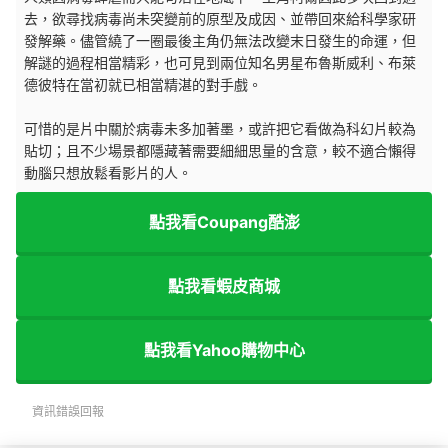
去，欲尋找病毒尚未突變前的原型及成因、並帶回來給科學家研
發解藥。儘管繞了一圈最後主角仍無法改變末日發生的命運，但
解謎的過程相當精彩，也可見到兩位知名男星布魯斯威利、布萊
德彼特在當初就已相當精湛的對手戲。
可惜的是片中關於病毒未多加著墨，或許把它看做為科幻片較為
貼切；且不少場景都隱藏著需要細細思量的含意，較不適合懶得
動腦只想放鬆看影片的人。
點我看Coupang酷澎
點我看蝦皮商城
點我看Yahoo購物中心
資訊錯誤回報