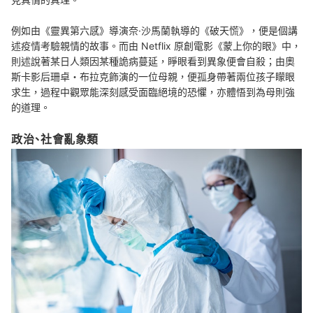
例如由《靈異第六感》導演奈·沙馬蘭執導的《破天慌》，便是個講
述疫情考驗親情的故事。而由 Netflix 原創電影《蒙上你的眼》中，
則述說著某日人類因某種詭病蔓延，睜眼看到異象便會自殺；由奧
斯卡影后珊卓・布拉克飾演的一位母親，便孤身帶著兩位孩子矇眼
求生，過程中觀眾能深刻感受面臨絕境的恐懼，亦體悟到為母則強
的道理。
政治、社會亂象類