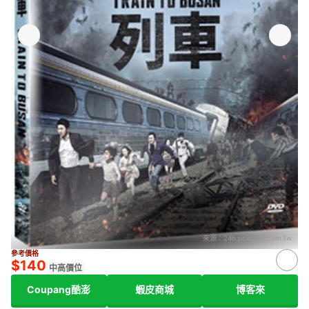
來源：
24h.pchome.com.tw
參考價格
$140
中高價位
Coupang酷澎
蝦皮商城
博客來