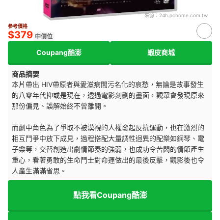
來源：
24h.pchome.com.tw
參考價格
$379
中價位
Coupang酷澎
蝦皮商城
商品摘要
本片帶出 HIV帶原者與愛滋病間污名化的哀愁，無論是故事發生
的八零年代抑或是現在，透過電影刻劃的畫面，觀眾會發現原來
那份偏見、誤解始終不曾離開。
而劇中角色為了爭取不被漠視的人權發起反抗運動，也在激烈的
相互鬥爭中放下成見，過程搭配大量調性迥異的配樂如鋼琴、電
子樂等，交替創造出劇情節奏的強弱，也成功令苦悶的情節產生
重心，看著勇敢的生命鬥士對命運做出的最後反擊，觀影後也令
人產生滿滿省思。
點我看Coupang酷澎