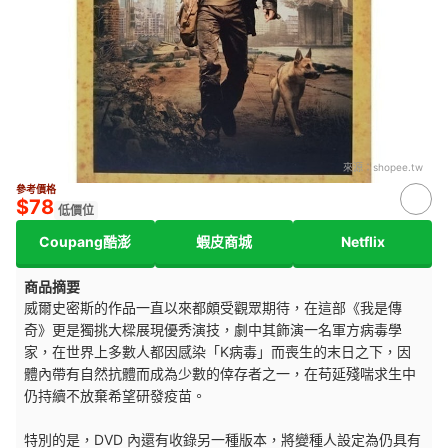
來源：
shopee.tw
參考價格
$78
低價位
Coupang酷澎
蝦皮商城
Netflix
商品摘要
威爾史密斯的作品一直以來都頗受觀眾期待，在這部《我是傳
奇》更是獨挑大樑展現優秀演技，劇中其飾演一名軍方病毒學
家，在世界上多數人都因感染「K病毒」而喪生的末日之下，因
體內帶有自然抗體而成為少數的倖存者之一，在苟延殘喘求生中
仍持續不放棄希望研發疫苗。
特別的是，DVD 內還有收錄另一種版本，將變種人設定為仍具有