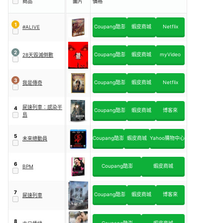
商品
圖片
價格
1
Coupang酷澎
蝦皮商城
Netflix
#ALIVE
2
Coupang酷澎
蝦皮商城
myVideo
28天毀滅倒數
3
Coupang酷澎
蝦皮商城
Netflix
我是傳奇
屍速列車：感染半
4
Coupang酷澎
蝦皮商城
博客來
島
5
Coupang酷澎
蝦皮商城
Yahoo購物中心
未來總動員
6
Coupang酷澎
蝦皮商城
BPM
7
Coupang酷澎
蝦皮商城
博客來
屍速列車
8