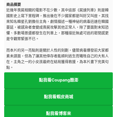
商品摘要
近幾年喪屍相關的電影不在少數，其中這部《屍速列車》則是韓
國影史上寫下里程碑，推出後在不少國家都是叫好又叫座。其找
來知名韓星孔劉擔任主角，劇情描述一種神祕的病毒迅速在韓國
蔓延，被感染者會變成喪屍攻擊其他正常人，除了要面對未知恐
懼、多數場景還都發生在列車上，那種接近無處可逃的密閉感更
是令觀眾緊張不已。
而本片的另一亮點則是關於人性的刻劃，儘管病毒爆發前大家都
素未謀面，但為了讓其他倖存者能順利逃生而犧牲自己的大有人
在，主角之一的小女孩最終在結局獲得救援，為本片畫下完美句
點。
點我看Coupang酷澎
點我看蝦皮商城
點我看博客來