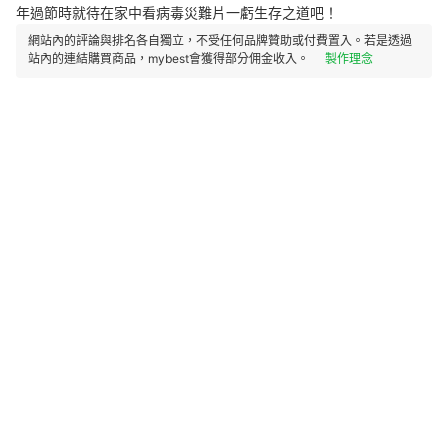
年過節時就待在家中看病毒災難片一虧生存之道吧！
網站內的評論與排名各自獨立，不受任何品牌贊助或付費置入。若是透過
站內的連結購買商品，mybest會獲得部分佣金收入。
製作理念