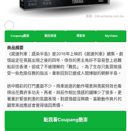
來源：
24h.pchome.com.tw
Coupang酷澎
蝦皮商城
博客來
MyVideo
商品摘要
《屍速列車：感染半島》是2016年上映的《屍速列車》續集，劇
情設定在喪屍出現之後的四年，倖存的男主角好不容易登上逃難
船前往香港，卻成了不被理解的「難民」，為了生存只能冒險接
受一些危險任務的指派，重新回到已變成人間煉獄的朝鮮半島。
途中精彩的打鬥畫面不少，飛車追逐的動作場景與喪屍特效也看
得出花費許多功夫。再者，與前作相比情感的鋪陳少了很多，更
著重於緊張刺激的氛圍表現，對感情戲沒興趣、喜歡動作爽片的
觀眾來說應該會覺得值回票價。
點我看Coupang酷澎