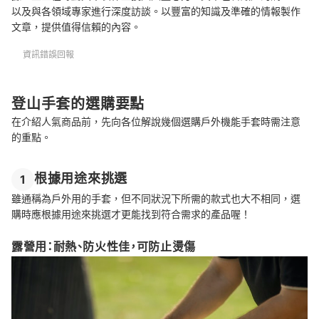
以及與各領域專家進行深度訪談。以豐富的知識及準確的情報製作
專家解惑！選購登山手套的常見問題
文章，提供值得信賴的內容。
Q：半指與全指款的優缺點？
資訊錯誤回報
Q：季登山會推薦哪一種手套？
Q：夏天也需要戴手套嗎？
登山手套的選購要點
在介紹人氣商品前，先向各位解說幾個選購戶外機能手套時需注意
也可參考其他戶外機能裝備
的重點。
總結
根據用途來挑選
1
雖通稱為戶外用的手套，但不同狀況下所需的款式也大不相同，選
購時應根據用途來挑選才更能找到符合需求的產品喔！
露營用：耐熱、防火性佳，可防止燙傷