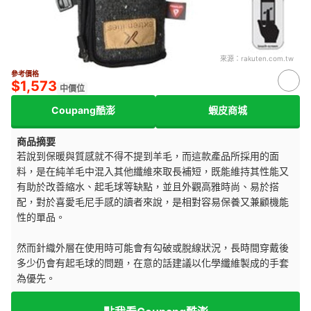
來源：
rakuten.com.tw
參考價格
$1,573
中價位
Coupang酷澎
蝦皮商城
商品摘要
若說到保暖與質感就不得不提到羊毛，而這款產品所採用的面
料，是在純羊毛中混入其他纖維來取長補短，既能維持其性能又
有助於改善縮水、起毛球等缺點，並且外觀高雅時尚、易於搭
配，對於喜愛毛尼手感的讀者來說，是相對容易保養又兼顧機能
性的單品。
然而針織外層在使用時可能會有勾破或脫線狀況，長時間穿戴後
多少仍會有起毛球的問題，在意的話建議以化學纖維製成的手套
為優先。