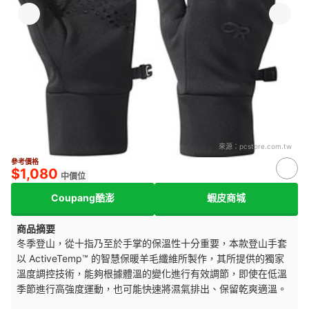
來源：
pcstore.com.tw
參考價格
$1,080
中價位
Coupang酷澎
蝦皮商城
商品摘要
冬季登山，從十指乃至於手掌的保溫性十分重要，本款登山手套
以 ActiveTemp™ 的智慧保暖羊毛纖維所製作，其所提供的獨家
溫度調控技術，能夠根據體溫的變化進行有效調節，即使在低溫
季節進行高強度運動，也可能快速將濕氣排出、保留乾爽適溫。