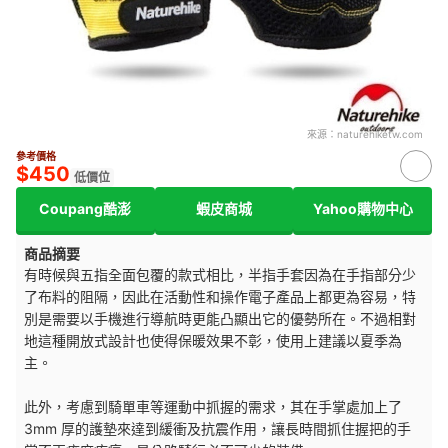
來源：
naturehiketw.com
參考價格
$450
低價位
Coupang酷澎
蝦皮商城
Yahoo購物中心
商品摘要
有時候與五指全面包覆的款式相比，半指手套因為在手指部分少
了布料的阻隔，因此在活動性和操作電子產品上都更為容易，特
別是需要以手機進行導航時更能凸顯出它的優勢所在。不過相對
地這種開放式設計也使得保暖效果不彰，使用上建議以夏季為
主。
此外，考慮到騎單車等運動中抓握的需求，其在手掌處加上了
3mm 厚的護墊來達到緩衝及抗震作用，讓長時間抓住握把的手