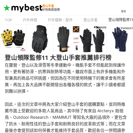
登山手套
好物推薦服務
搜尋
登山領隊監修1
TOP
戶外休閒
戶外服飾・配件
登山手套
登山領隊監修11 大登山手套推薦排行榜
在露營、登山以及滑雪等冬季運動中，機能手套不但能起到保護作
用，更有著防滑、抗寒與耐熱等功能。雖說市面上有許多機能和外
型兼具的商品可供挑選，但因為在不同使用時機下的需求會有所差
異，再加上各大品牌不斷開發出各種各樣的款式，讓不少讀者都感
到難以抉擇。
因此，這次的文章中將為大家介紹登山手套的選購要點，並同時推
薦市面上受歡迎的多款人氣商品，其中除了有來自 Arcteryx 始祖
鳥、Outdoor Research、MAMMUT 等知名大廠的品項外，更包含
了防水、耐用性佳的登山手套和耐熱良好的皮革款式等；而在文章
最後亦會提到該如何保養才能維持手套品質，歡迎各位一併閱讀參