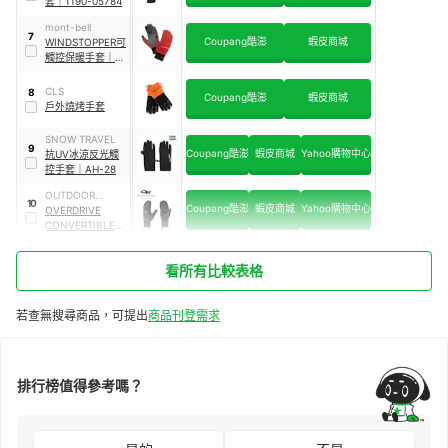
套
｜
1190-05784
mont-bell
7
Coupang酷澎
蝦皮商城
WINDSTOPPER可
觸控保暖手套
｜
1118475
CLS
8
Coupang酷澎
蝦皮商城
戶外燒烤手套
SNOW TRAVEL
9
Coupang酷澎
蝦皮商城
Yahoo購物中心
抗UV冰涼反光觸
控手套
｜
AH-28
OUTDOOR
10
Coupang酷澎
蝦皮商城
Yahoo購物中心
RESEARCH
OVERDRIVE
CONVERTIBLE 透
氣保暖觸控手套
｜
254053
看所有比較表格
若查無搜尋商品，可提出
商品刊登需求
排行榜值得參考嗎？