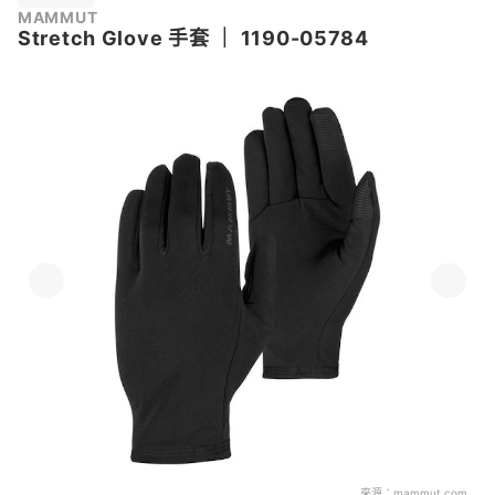
MAMMUT
Stretch Glove 手套
｜
1190-05784
來源：
mammut.com