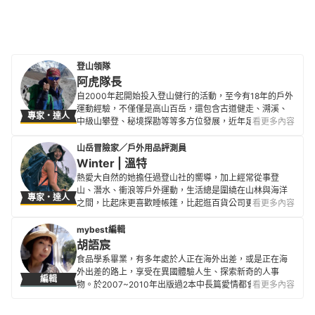
登山領隊
阿虎隊長
自2000年起開始投入登山健行的活動，至今有18年的戶外
運動經驗，不僅僅是高山百岳，還包含古道健走、溯溪、
專家・達人
中級山攀登、秘境探勘等等多方位發展，近年足跡遍及世
看更多內容
界各地，如鄰近的日本富士山、馬來西亞神山，以及尼泊
爾的聖母峰基地營！ 從一個熱愛登山運動的愛好者進而成
山岳冒險家／戶外用品評測員
立戶外活動公司，全心全意投入這個領域。也由於過去多
Winter | 溫特
年的登山經驗，對國內山徑步道系統十分熟悉，因此對山
熱愛大自然的她擔任過登山社的嚮導，加上經常從事登
徑越野路線具有相當的規劃能力，連續三年擔任「虎豹雙
山、潛水、衝浪等戶外運動，生活總是圍繞在山林與海洋
專家・達人
棲越野挑戰賽」的賽道總監，也持續推廣山徑越野跑，並
之間，比起床更喜歡睡帳篷，比起逛百貨公司更喜歡漫步
看更多內容
出版「開始越野跑」一書。
在叢林之中。 2019年用了36天徒步環島台灣一圈，到至今
阿虎隊長的簡介
攀登將近50座百岳。不浪費每一個晴朗的好日子，立志探
mybest編輯
索台灣的美，希望從她的視角出發，用文字與影像來說故
胡語宸
事，讓更多人看見自己所深愛的美麗台灣。
食品學系畢業，有多年處於人正在海外出差，或是正在海
Winter | 溫特的簡介
外出差的路上，享受在異國體驗人生、探索新奇的人事
編輯
物。於2007~2010年出版過2本中長篇愛情都會小說，不
看更多內容
敢自詡為作家；於2017年起成為消自由撰稿者，撰寫旅
遊、消費金融、食品保健等主題文章，加入mybest 撰稿至