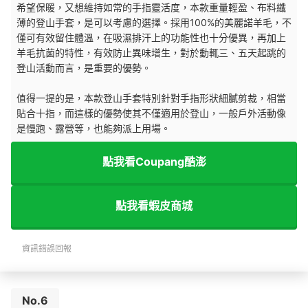
希望保暖，又想維持如常的手指靈活度，本款重量輕盈、布料纖
薄的登山手套，是可以考慮的選擇。採用100%的美麗諾羊毛，不
僅可有效留住體溫，在吸濕排汗上的功能性也十分優異，再加上
羊毛抗菌的特性，有效防止異味增生，對於動輒三、五天起跳的
登山活動而言，是重要的優勢。
值得一提的是，本款登山手套特別針對手指形狀細膩剪裁，相當
貼合十指，而這樣的優勢使其不僅適用於登山，一般戶外活動像
是慢跑、露營等，也能夠派上用場。
點我看Coupang酷澎
點我看蝦皮商城
資訊錯誤回報
No.6