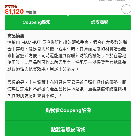
參考價格
$1,120
中價位
Coupang酷澎
蝦皮商城
商品摘要
這款由 MAMMUT 長毛象所推出的薄款手套，適合在大多數的場
合中穿戴，像是夏天騎機車或單車時，其薄而貼膚的材質活動起
來相當靈活方便，同時還能達到保暖與防護的機能；至於在雪地
使用時，此產品則可作為內襯手套，搭配另一雙保暖手套就能兼
顧舒適性與抗寒效果，用途十分多元。
最棒的是，主材質萊卡布料具有容易保養且彈性極佳的優勢，即
使每日穿脫也不必擔心產品會輕易地鬆弛，重視裝備伸縮性與持
久性的朋友絕對會愛不釋手！
點我看Coupang酷澎
點我看蝦皮商城