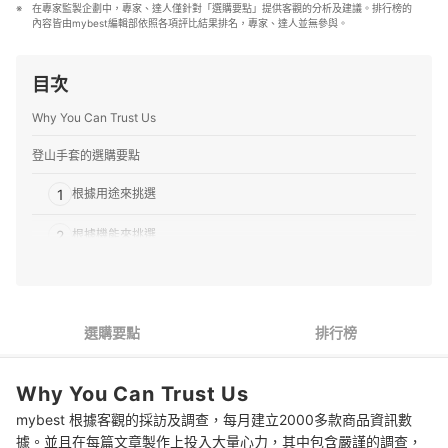
在專家監製企劃中，專家、達人僅針對「選購要點」提供客觀的分析及建議。排行榜的
今逾5年，期望能以平易近人的文字溫度，為喜歡閱讀的群
內容皆由mybest編輯部依照各項評比結果排名，專家、達人並無參與。
眾帶來更多選物新知。
胡語宸的簡介
目次
Why You Can Trust Us
登山手套的選購要點
1
根據用途來挑選
2
根據機能來挑選
3
根據尺寸來挑選
4
從知名品牌著手也不錯
選購要點
排行榜
推薦11款登山手套人氣排行榜
Why You Can Trust Us
專家精選2款登山手套
mybest 根據客觀的採訪及調查，每月建立2000多款商品資訊數
登山手套的保養與清潔技巧
據。並且在每篇文章製作上投入大量心力，其中包含嚴謹的調查，