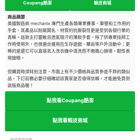
Coupang酷澎
蝦皮商城
商品摘要
美國製造商 mechanix 專門生產各類專業賽事、軍警和工作用的
手套，其產品以耐磨聞名，材質的抗撕裂性更是受到各個行業的
青睞。這款主打靈敏且透氣吸汗的薄款手套，除了供專業技師工
作時使用外，也很適合運用在生存遊戲、攀岩等戶外活動中；更
棒的是還它可以直接丟入洗衣機中清洗而不需擔心損壞，韌性表
現搶眼。
但購買時須特別注意，市面上有不少價格與品質參差不齊的類似
品，下訂前務必要仔細確認該賣家是否值得信賴，才能避免買到
盜版商品喔！
點我看Coupang酷澎
點我看蝦皮商城
資訊錯誤回報