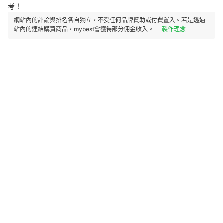
考！
網站內的評論與排名各自獨立，不受任何品牌贊助或付費置入。若是透過
站內的連結購買商品，mybest會獲得部分佣金收入。
製作理念