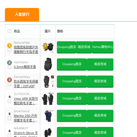
人氣排行
商品
圖片
價格
Naturehike
1
Coupang酷澎
蝦皮商城
Yahoo購物中心
炫酷透氣耐磨戶外
運動騎行半指手套
mechanix
2
Coupang酷澎
蝦皮商城
0.5mm戰術手套
Extremities
3
Coupang酷澎
蝦皮商城
防水透氣羊毛保暖
手套
｜
22FUGP
OUTDOOR
4
Coupang酷澎
蝦皮商城
RESEARCH
Vigor MW 女款可
觸控刷毛手套
｜
271563
Smartwool
5
Coupang酷澎
蝦皮商城
Merino 250 戶外
保暖羊毛手套
｜
SW019001
MAMMUT
6
Coupang酷澎
蝦皮商城
Stretch Glove 手