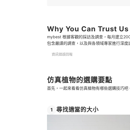
3
依室內設計風格決定植物種類
4
減少光澤度增加真實感
5
Why You Can Trust Us
光觸媒類型使空氣更清新
mybest 根據客觀的採訪及調查，每月建立
推薦十大仿真植物人氣排行榜
包含嚴謹的調查，以及與各領域專家進行深度
仿真植物的裝飾法
資訊錯誤回報
總結
仿真植物的選購要點
首先，一起來看看仿真植物有哪些選購技巧吧
尋找適當的大小
1