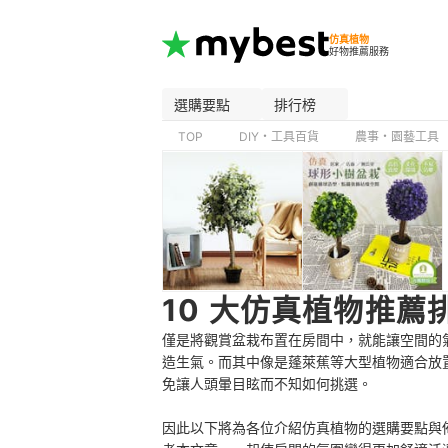
仿真植物
好物推薦服務
選購要點
排行榜
TOP
DIY・工具百貨
農事・園藝工具
10 大仿真植物推薦
僅是將觀賞盆栽布置在房間中，就能讓空間的
造生氣。而其中像是蓬萊蕉等大型植物適合放
免讓人頭暈目眩而不知如何挑選。
因此以下將為各位介紹仿真植物的選購要點與