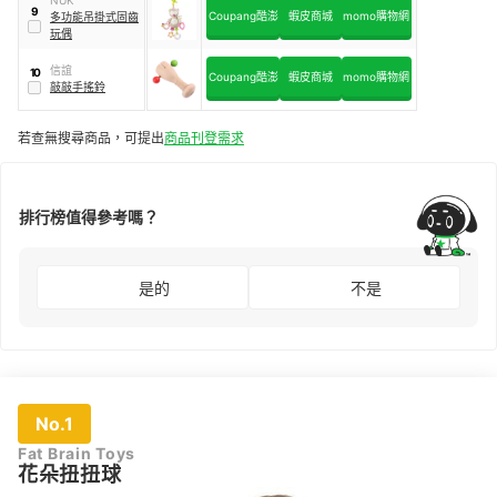
NUK
9
Coupang酷澎
蝦皮商城
momo購物網
多功能吊掛式固齒
玩偶
信誼
10
Coupang酷澎
蝦皮商城
momo購物網
敲敲手搖鈴
若查無搜尋商品，可提出
商品刊登需求
排行榜值得參考嗎？
是的
不是
No.1
Fat Brain Toys
花朵扭扭球