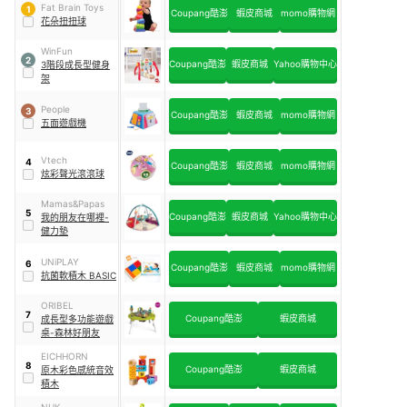
Fat Brain Toys
1
Coupang酷澎
蝦皮商城
momo購物網
花朵扭扭球
WinFun
2
Coupang酷澎
蝦皮商城
Yahoo購物中心
3階段成長型健身
架
People
3
Coupang酷澎
蝦皮商城
momo購物網
五面遊戲機
Vtech
4
Coupang酷澎
蝦皮商城
momo購物網
炫彩聲光滾滾球
Mamas&Papas
5
Coupang酷澎
蝦皮商城
Yahoo購物中心
我的朋友在哪裡-
健力墊
UNiPLAY
6
Coupang酷澎
蝦皮商城
momo購物網
抗菌軟積木 BASIC
ORIBEL
7
Coupang酷澎
蝦皮商城
成長型多功能遊戲
桌-森林好朋友
EICHHORN
8
Coupang酷澎
蝦皮商城
原木彩色感統音效
積木