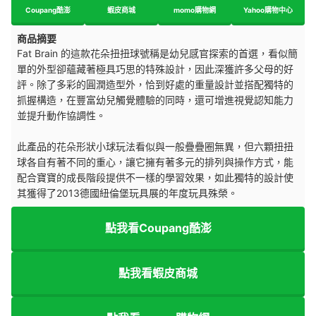
Coupang酷澎
蝦皮商城
momo購物網
Yahoo購物中心
商品摘要
Fat Brain 的這款花朵扭扭球號稱是幼兒感官探索的首選，看似簡
單的外型卻蘊藏著極具巧思的特殊設計，因此深獲許多父母的好
評。除了多彩的圓潤造型外，恰到好處的重量設計並搭配獨特的
抓握構造，在豐富幼兒觸覺體驗的同時，還可增進視覺認知能力
並提升動作協調性。
此產品的花朵形狀小球玩法看似與一般疊疊圈無異，但六顆扭扭
球各自有著不同的重心，讓它擁有著多元的排列與操作方式，能
配合寶寶的成長階段提供不一樣的學習效果，如此獨特的設計使
其獲得了2013德國紐倫堡玩具展的年度玩具殊榮。
點我看Coupang酷澎
點我看蝦皮商城