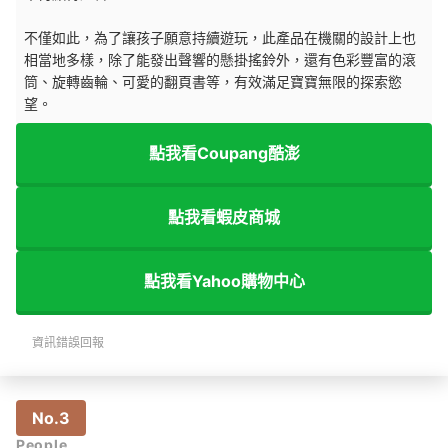
不僅如此，為了讓孩子願意持續遊玩，此產品在機關的設計上也
相當地多樣，除了能發出聲響的懸掛搖鈴外，還有色彩豐富的滾
筒、旋轉齒輪、可愛的翻頁書等，有效滿足寶寶無限的探索慾
望。
點我看Coupang酷澎
點我看蝦皮商城
點我看Yahoo購物中心
資訊錯誤回報
No.3
People