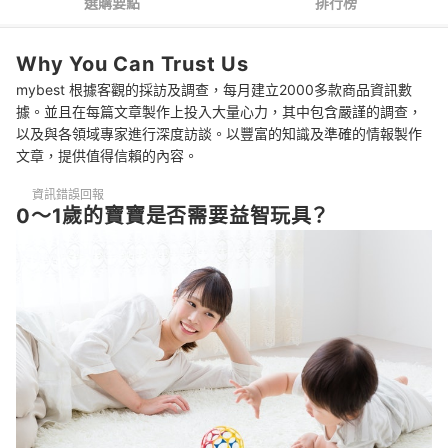
選購要點
排行榜
4
人氣品牌的玩具特徵
Why You Can Trust Us
5
注意材質的安全性和清潔方式
mybest 根據客觀的採訪及調查，每月建立2000多款商品資訊數
推薦以人氣角色為主題的玩具
據。並且在每篇文章製作上投入大量心力，其中包含嚴謹的調查，
以及與各領域專家進行深度訪談。以豐富的知識及準確的情報製作
0～1歲兒童使用玩具的注意事項
文章，提供值得信賴的內容。
總結
資訊錯誤回報
0～1歲的寶寶是否需要益智玩具？