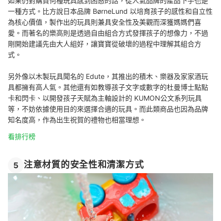
如果仍對購買何種玩具感到困惑的話，從人氣品牌的產品下手也是
一種方式。比方說日本品牌 BørneLund 以培育孩子的感性和自立性
為核心價值，製作出的玩具則兼具安全性及美觀而深獲媽媽們喜
愛。而著名的樂高則是透過自由組合方式發揮孩子的想像力，不過
剛開始建議先由大人組好，讓寶寶從破壞的過程中理解其組合方
式。
另外像以木製玩具聞名的 Edute，其推出的積木、樂器及家家酒玩
具都擁有高人氣。其他還有如教導孩子文字或數字的杜曼博士點點
卡和閃卡、以開發孩子天賦為主軸設計的 KUMON公文系列玩具
等，不妨依據使用目的來選擇合適的玩具。而此類商品也因為品牌
知名度高，作為出生祝賀的禮物也相當理想。
看排行榜
注意材質的安全性和清潔方式
5