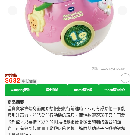
來源：
tw.buy.yahoo.com
參考價格
$632
中低價位
Coupang酷澎
蝦皮商城
momo購物網
Yahoo購物中心
商品摘要
當寶寶學會翻身而開始想慢慢爬行前進時，即可考慮給他一個能
吸引注意力、並誘發前行動機的玩具。而這款滾滾球不只有可愛
的外型，只要按下彩色的閃亮按鍵後便會發出絢爛的聲音和燈
光，可有效引起寶寶主動遊玩的興趣，進而幫助孩子在遊戲過程
中學會爬行。