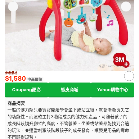
來源：
razortw.com.tw
參考價格
$1,580
中高價位
Coupang酷澎
蝦皮商城
Yahoo購物中心
商品摘要
一般的健力架只要寶寶開始學會坐下或站立後，就會漸漸喪失它
的功能性。而這款主打3階段成長的健力架產品，可隨著孩子的
成長階段調升腳架的高度，不管躺著、坐著或站著都能找到合適
的玩法，並適當刺激該階段孩子的成長發育，讓嬰兒用品的壽命
不再顯得短暫。