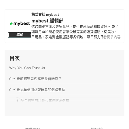
株式會社 mybest
mybest 編輯部
透過開箱實測及專家意見，提供推薦商品相關資訊。 為了
讓每月400萬名使用者享受最完美的選擇體驗，從美妝、
編輯
日用品、家電到金融服務等各領域，每日努力不懈地製作
看更多內容
全新內容。
mybest 編輯部的簡介
目次
Why You Can Trust Us
0～1歲的寶寶是否需要益智玩具？
0～1歲兒童適用益智玩具的選購要點
1
配合寶寶的月齡和成長狀況選擇
2
引發孩子興趣的方式
3
推薦以人氣角色為主題的玩具