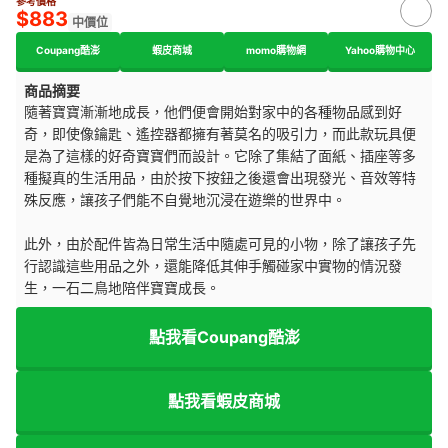
參考價格
$883
中價位
Coupang酷澎
蝦皮商城
momo購物網
Yahoo購物中心
商品摘要
隨著寶寶漸漸地成長，他們便會開始對家中的各種物品感到好
奇，即使像鑰匙、遙控器都擁有著莫名的吸引力，而此款玩具便
是為了這樣的好奇寶寶們而設計。它除了集結了面紙、插座等多
種擬真的生活用品，由於按下按鈕之後還會出現發光、音效等特
殊反應，讓孩子們能不自覺地沉浸在遊樂的世界中。
此外，由於配件皆為日常生活中隨處可見的小物，除了讓孩子先
行認識這些用品之外，還能降低其伸手觸碰家中實物的情況發
生，一石二鳥地陪伴寶寶成長。
點我看Coupang酷澎
點我看蝦皮商城