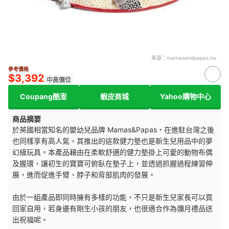
來源：
mamasandpapas.tw
參考價格
$3,392
中高價位
Coupang酷澎
蝦皮商城
Yahoo購物中心
商品摘要
於英國相當知名的嬰幼兒品牌 Mamas&Papas，在進駐台灣之後
也同樣享有高人氣，其推出的這款健力墊也是新生兒用品中的夢
幻級玩具。本產品藉由在柔軟舒適的健力墊掛上可愛的動物布偶
及握環，讓初生的寶寶可俯臥在墊子上，並透過抓握過程練習伸
展，進而促進手臂、脖子和背部肌肉的發展。
由於一組產品即同時擁有多樣的功能，不只是新生兒家長可以買
回家自用，若身邊有剛生小孩的朋友，也很適合作為彌月禮品送
出祝福呢。