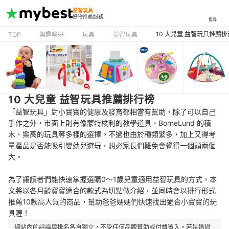
益智玩具
好物推薦服務
搜尋
10 大兒童 益智玩具推薦
TOP
興趣嗜好
玩具
益智玩具
10 大兒童 益智玩具推薦排行榜
「益智玩具」對小寶寶的健康及發育都相當有幫助，除了可以自己
手作之外，市面上則有像蒙特梭利的教學道具、BorneLund 的積
木、樂高的玩具等多樣的選擇。不過也由於種類繁多，加上又得考
量產品是否能吸引嬰幼兒遊玩，想必家長們難免會覺得一個頭兩個
大。
為了讓讀者們能快速掌握選購0～1歲兒童適用益智玩具的方式，本
文將以各月齡寶寶適合的款式為切點做介紹，並同時會以排行形式
推薦10款高人氣的商品，幫助爸爸媽媽們快速找出適合小寶寶的玩
具喔！
網站內的評論與排名各自獨立，不受任何品牌贊助或付費置入。若是透過