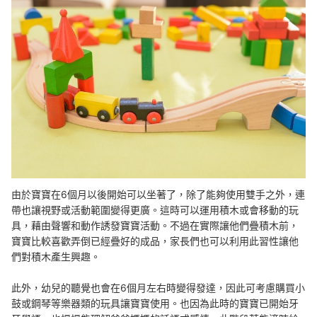
由於寶寶在6個月以後開始可以坐著了，除了能夠使用雙手之外，連
帶也讓視野或活動範圍變得更廣。這時可以運用積木或會移動的玩
具，藉由聲響和動作誘發寶寶活動。不過在實際讓他們疊積木前，
寶寶比較喜歡弄倒已經疊好的成品，家長們也可以利用此習性讓他
們對積木產生興趣。
此外，幼兒的聽覺也會在6個月左右時變得發達，因此可考慮購買小
鼓或鋼琴等樂器類的玩具讓寶寶使用。也因為此時的寶寶已開始牙