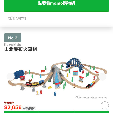
點我看momo購物網
資訊錯誤回報
No.2
ilovekids
山澗瀑布火車組
來源：
momoshop.com.tw
參考價格
$2,656
中高價位