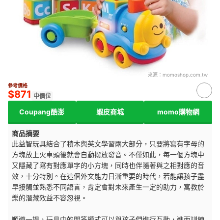
來源：
momoshop.com.tw
參考價格
$871
中價位
Coupang酷澎
蝦皮商城
momo購物網
商品摘要
此益智玩具結合了積木與英文學習兩大部分，只要將寫有字母的
方塊放上火車頭後就會自動撥放發音。不僅如此，每一個方塊中
又隱藏了寫有對應單字的小方塊，同時也伴隨著與之相對應的音
效，十分特別。在這個外文能力日漸重要的時代，若能讓孩子盡
早接觸並熟悉不同語言，肯定會對未來產生一定的助力，寓教於
樂的潛藏效益不容忽視。
順道一提，玩具中的問答模式可以與孩子們進行互動，進而訓練