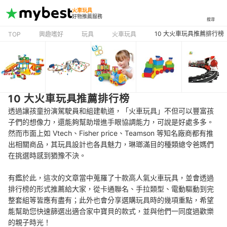
火車玩具
好物推薦服務
搜尋
10 大火車玩具推薦排行榜
TOP
興趣嗜好
玩具
火車玩具
10 大火車玩具推薦排行榜
透過讓孩童扮演駕駛員和組建軌道，「火車玩具」不但可以豐富孩
子們的想像力，還能夠幫助增進手眼協調能力，可說是好處多多。
然而市面上如 Vtech、Fisher price、Teamson 等知名廠商都有推
出相關商品，其玩具設計也各具魅力，琳瑯滿目的種類總令爸媽們
在挑選時感到猶豫不決。
有鑑於此，這次的文章當中蒐羅了十款高人氣火車玩具，並會透過
排行榜的形式推薦給大家，從卡通聯名、手拉類型、電動驅動到完
整套組等皆應有盡有；此外也會分享選購玩具時的幾項重點，希望
能幫助您快速篩選出適合家中寶貝的款式，並與他們一同度過歡樂
的親子時光！