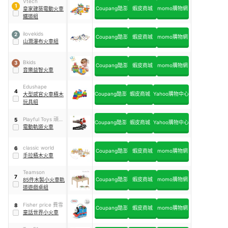
Vtech
1
Coupang酷澎
蝦皮商城
momo購物網
皇家建築電動火車
鐵道組
ilovekids
2
Coupang酷澎
蝦皮商城
momo購物網
山澗瀑布火車組
Bkids
3
Coupang酷澎
蝦皮商城
momo購物網
音樂益智火車
Edushape
4
Coupang酷澎
蝦皮商城
Yahoo購物中心
大型感官火車積木
玩具組
Playful Toys 頑玩
5
Coupang酷澎
蝦皮商城
Yahoo購物中心
具
電動軌道火車
classic world
6
Coupang酷澎
蝦皮商城
momo購物網
手拉積木火車
Teamson
7
Coupang酷澎
蝦皮商城
momo購物網
85件木製小火車軌
道遊戲桌組
Fisher price 費雪
8
Coupang酷澎
蝦皮商城
momo購物網
童話世界小火車