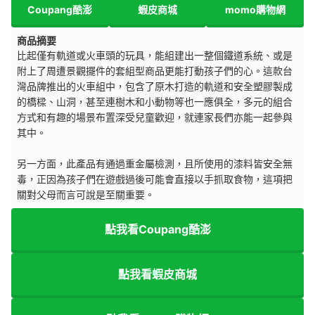
Coupang酷澎
蝦皮商城
momo購物網
商品摘要
比起僅有軌道或火車頭的玩具，能組建出一整個鐵道系統、或是
附上了周遭景觀擺件的套組型商品更能打動孩子們的心。這款台
灣品牌推出的火車組中，包含了原木打造的軌道和安全塑膠製成
的橋樑、山洞，甚至連樹木和小動物等也一應俱全，多元的組合
方式和有趣的場景布置深受兒童歡迎，就連家長們亦能一起參與
其中。
另一方面，此產品有通過重金屬檢測，且所使用的漆料皆安全無
毒，正因為孩子們在遊戲過後可能會直接以手抓取食物，這項把
關對父母而言可說是至關重要。
點我看Coupang酷澎
點我看蝦皮商城