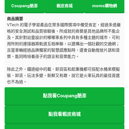
Coupang酷澎
蝦皮商城
momo購物網
商品摘要
VTech 的電子學習產品在眾多國際獎項中備受肯定，經過多道嚴
格的安全測試和品質檢驗後，所成就的商譽是其他品牌所不能企
及。其針對幼童設計的嘟嘟車系列中具有多種主題的城市，可利
用所附的連接器將軌道互相串聯，以建構出一個壯觀的交通網；
且當車輛經過品牌獨家的智慧感應點時，還會自動撥放片語和音
樂，能同時培養孩子的語言和音樂能力。
除此之外，鐵道組中的載、卸貨區和起重機都可搭配水桶來模擬
裝、卸貨，玩法多變，新鮮又有趣，說它是火車玩具的最佳首選
也不為過。
點我看Coupang酷澎
點我看蝦皮商城