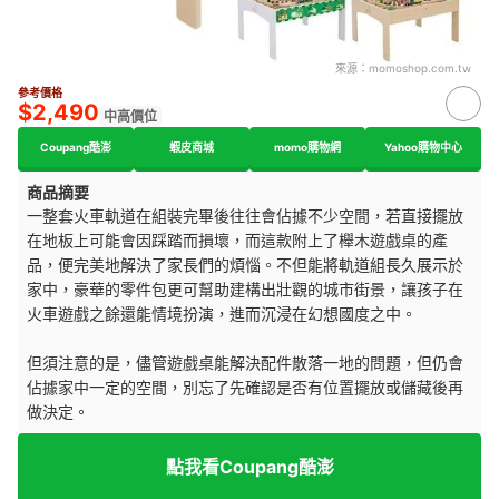
來源：
momoshop.com.tw
參考價格
$2,490
中高價位
Coupang酷澎
蝦皮商城
momo購物網
Yahoo購物中心
商品摘要
一整套火車軌道在組裝完畢後往往會佔據不少空間，若直接擺放
在地板上可能會因踩踏而損壞，而這款附上了櫸木遊戲桌的產
品，便完美地解決了家長們的煩惱。不但能將軌道組長久展示於
家中，豪華的零件包更可幫助建構出壯觀的城市街景，讓孩子在
火車遊戲之餘還能情境扮演，進而沉浸在幻想國度之中。
但須注意的是，儘管遊戲桌能解決配件散落一地的問題，但仍會
佔據家中一定的空間，別忘了先確認是否有位置擺放或儲藏後再
做決定。
點我看Coupang酷澎