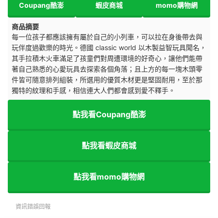
Coupang酷澎
蝦皮商城
momo購物網
商品摘要
每一位孩子都應該擁有屬於自己的小列車，可以拉在身後帶去與
玩伴度過歡樂的時光。德國 classic world 以木製益智玩具聞名，
其手拉積木火車滿足了孩童們對周遭環境的好奇心，讓他們能帶
著自己熟悉的心愛玩具去探索各個角落；且上方的每一塊木頭零
件皆可隨意排列組裝，所選用的優質木材更是堅固耐用，至於那
獨特的紋理和手感，相信連大人們都會感到愛不釋手。
點我看Coupang酷澎
點我看蝦皮商城
點我看momo購物網
資訊錯誤回報