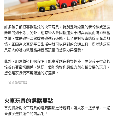
許多孩子都很喜歡酷炫的火車玩具，特別是流線型的新幹線或塗裝
鮮豔的列車等；另外，也有些人會因軌道火車的真實感而滿溢興奮
之情，或是邊扮演駕駛員邊進行遊戲，甚至是對火車路線圖充滿熱
情。正因為火車是平日生活中就可以見到的交通工具，所以這類玩
具最大的魅力就是能夠豐富孩童的想像力與經驗。
此外，組建軌道的過程除了能享受創造的樂趣外，更與孩子智育的
培養有著密切關係，這樣一個能夠增進想像力與心智發展的玩具，
想必是家長們不容錯過的好選擇。
資訊錯誤回報
火車玩具的選購要點
首先將針對火車玩具的選購要點進行說明，請大家一邊參考，一邊
替孩子選擇適合的商品吧！