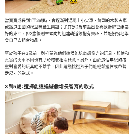
當寶寶成長到1至3歲時，會逐漸對湯瑪士小火車、鮮豔的木製火車
或鐵道王國的模型等產生興趣；尤其是2歲前雖然會喜歡拆解已組裝
好的東西，但2歲後則會傾向對組建軌道等抱有興趣，並能慢慢地學
會自己去組合物品。
至於孩子在3歲前，則推薦為他們準備能培育想像力的玩具，即使和
真實的火車不同也有助於培養相關概念。另外，由於這個年紀的孩
童對喜愛的玩具絕不離手，因此建議挑選孩子們能輕鬆握住或帶著
走尺寸的款式。
3到5歲：選擇能透過遊戲增長智育的款式