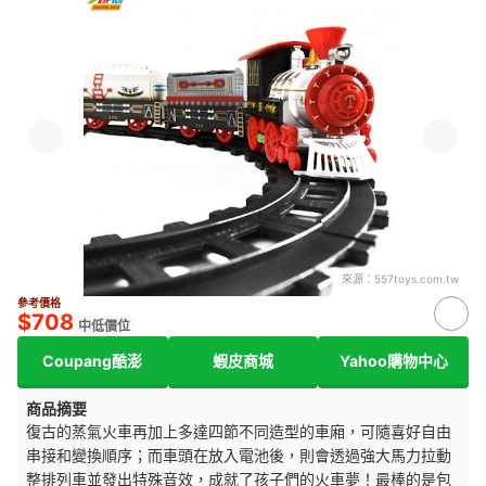
來源：
557toys.com.tw
參考價格
$708
中低價位
Coupang酷澎
蝦皮商城
Yahoo購物中心
商品摘要
復古的蒸氣火車再加上多達四節不同造型的車廂，可隨喜好自由
串接和變換順序；而車頭在放入電池後，則會透過強大馬力拉動
整排列車並發出特殊音效，成就了孩子們的火車夢！最棒的是包