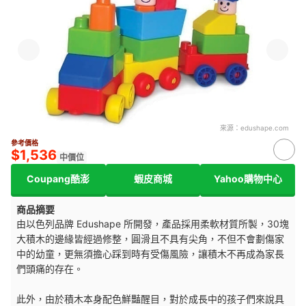
來源：
edushape.com
參考價格
$1,536
中價位
Coupang酷澎
蝦皮商城
Yahoo購物中心
商品摘要
由以色列品牌 Edushape 所開發，產品採用柔軟材質所製，30塊
大積木的邊緣皆經過修整，圓滑且不具有尖角，不但不會劃傷家
中的幼童，更無須擔心踩到時有受傷風險，讓積木不再成為家長
們頭痛的存在。
此外，由於積木本身配色鮮豔醒目，對於成長中的孩子們來說具