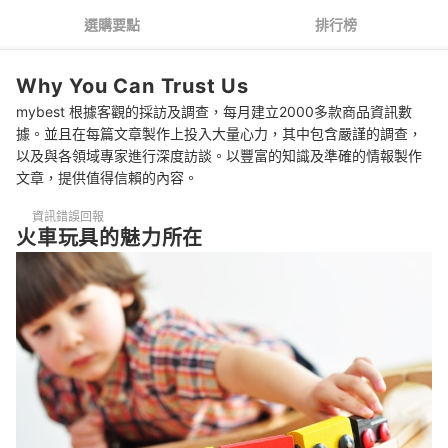
3
從卡通角色或火車型號來著手
選購要點
排行榜
1到3歲：推薦可讓孩子沉醉其中的商品
Why You Can Trust Us
遊戲過後也要收拾整齊！
mybest 根據客觀的採訪及調查，每月建立2000多款商品資訊數
總結
據。並且在每篇文章製作上投入大量心力，其中包含嚴謹的調查，
以及與各領域專家進行深度訪談。以豐富的知識及準確的情報製作
文章，提供值得信賴的內容。
資訊錯誤回報
火車玩具的魅力所在