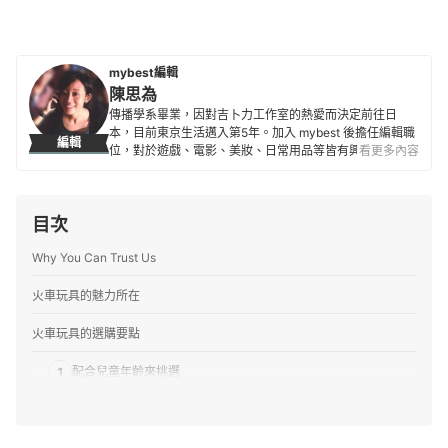
mybest編輯
陳思為
傳播學系畢業，因對吉卜力工作室的熱愛而決定前往日
本，目前東京生活邁入第5年。加入 mybest 後擔任編輯職
編輯
位，對於遊戲、電影、美妝、日常用品等皆有興趣及研究
看更多內容
熱忱，希望能透過對自身的鞭策將最值得信賴的資訊傳遞
給讀者。
陳思為的簡介
目次
Why You Can Trust Us
火車玩具的魅力所在
火車玩具的選購要點
1
配合兒童年齡來挑選
2
依照材質來挑選