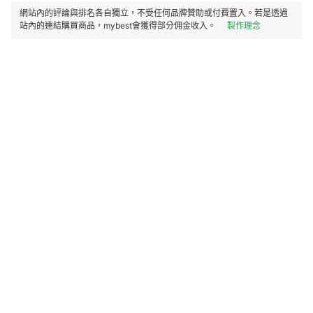
網站內的評論與排名各自獨立，不受任何品牌贊助或付費置入。若是透過
站內的連結購買商品，mybest會獲得部分佣金收入。
製作理念