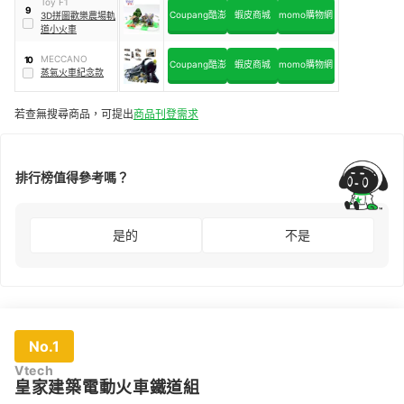
Toy F1
9
Coupang酷澎
蝦皮商城
momo購物網
3D拼圖歡樂農場軌
道小火車
MECCANO
10
Coupang酷澎
蝦皮商城
momo購物網
蒸氣火車紀念款
若查無搜尋商品，可提出
商品刊登需求
排行榜值得參考嗎？
是的
不是
No.1
Vtech
皇家建築電動火車鐵道組