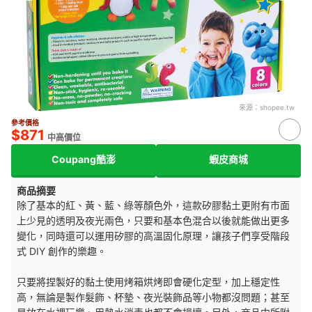
來源：
shopee.tw
參考價格
$871
中高價位
Coupang酷澎
蝦皮商城
商品摘要
除了基本的紅、黃、藍、綠等顏色外，這款矽膠黏土更附有市面
上少見的透明及夜光兩色，只要和基本色混合以後就能做出更多
變化，同時還可以運用矽膠的高溫固化原理，讓孩子們享受階段
式 DIY 創作的樂趣。
只要將捏製好的黏土使用烤箱烘烤即會硬化定型，加上穩定性
高，無論是製作髮飾、杯墊、夜光裝飾品等小物都沒問題；甚至