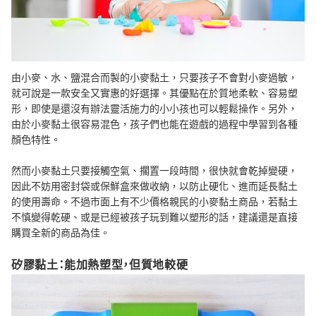
由小麥、水、鹽混合而製的小麥黏土，只要孩子不會對小麥過敏，
就可說是一款安全又實惠的好選擇。其優點在於質地柔軟、容易塑
形，即使是還沒有辦法靈活施力的小小孩也可以輕鬆操作。另外，
由於小麥黏土很容易混色，孩子們也能在遊戲的過程中學習到各種
顏色特性。
然而小麥黏土只要接觸空氣、擱置一段時間，很快就會乾掉變硬，
因此不妨用密封袋或保鮮盒來做收納，以防止硬化、進而延長黏土
的使用壽命。不過市面上有不少價格親民的小麥黏土商品，若黏土
不慎變得乾硬、或是已經被孩子玩到難以塑形的話，建議還是直接
購買全新的商品為佳。
矽膠黏土：能加熱塑型，但質地較硬