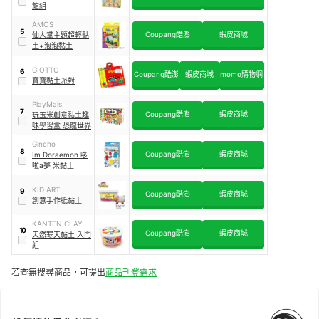
龍組
AMOS
5
Coupang酷澎
蝦皮商城
仙人掌主題超輕黏
土+泡泡黏土
GIOTTO
6
Coupang酷澎
蝦皮商城
momo購物網
寶寶黏土派對
PlayMais
7
Coupang酷澎
蝦皮商城
玩玉米創意黏土趣
味學習盒 恐龍世界
Gincho
8
Coupang酷澎
蝦皮商城
Im Doraemon 哆
啦a夢 米黏土
KID ART
9
Coupang酷澎
蝦皮商城
創意手作紙黏土
KANTEN CLAY
10
Coupang酷澎
蝦皮商城
天然寒天黏土 入門
組
若查無搜尋商品，可提出
商品刊登需求