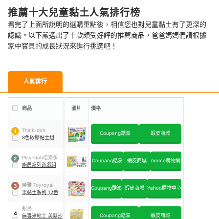
推薦十大兒童黏土人氣排行榜
看完了上面所說明的選購重點後，相信您也對兒童黏土有了更深的
認識。以下嚴選出了十款頗受好評的推薦商品，爸爸媽媽們請根據
家中寶貝的成長狀況來進行挑選吧！
人氣排行
商品
圖片
價格
Think-doh
1
Coupang酷澎
蝦皮商城
8色矽膠黏土組
Play-doh培樂多
2
Coupang酷澎
蝦皮商城
momo購物網
廚房系列遊戲組
樂雅 Toyroyal
3
Coupang酷澎
蝦皮商城
Yahoo購物中心
米黏土系列 12色
銀鳥
4
Coupang酷澎
蝦皮商城
無毒米粘土 美髮沙