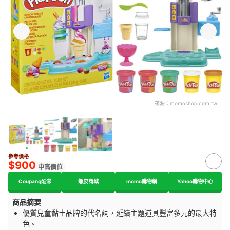
來源：
momoshop.com.tw
參考價格
$900
中高價位
Coupang酷澎
蝦皮商城
momo購物網
Yahoo購物中心
商品摘要
優質兒童黏土品牌的代名詞，延續主題道具豐富多元的最大特
色。