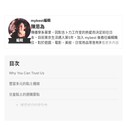
mybest編輯
陳思為
傳播學系畢業，因對吉卜力工作室的熱愛而決定前往日
本，目前東京生活邁入第5年。加入 mybest 後擔任編輯職
編輯
位，對於遊戲、電影、美妝、日常用品等皆有興趣及研究
看更多內容
熱忱，希望能透過對自身的鞭策將最值得信賴的資訊傳遞
給讀者。
陳思為的簡介
目次
Why You Can Trust Us
豐富多元的黏土種類
兒童黏土的選購要點
1
確認成分的安全性
2
根據黏土的成分特性做選擇