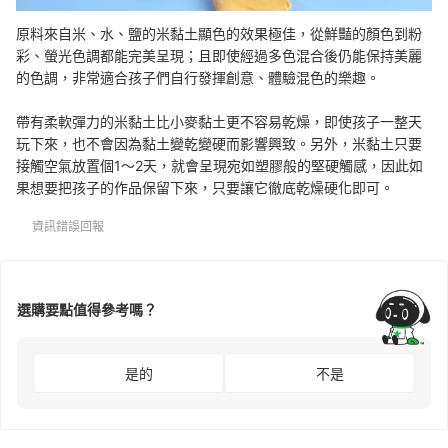
原料來自米、水、鹽的米黏土顯色的效果極佳，從鮮豔的顏色到粉
彩、螢光色調都能完美呈現；且即使經過多色混合後仍能保持美麗
的色調，非常適合孩子們自行發揮創意、體驗混色的樂趣。
帶有柔軟彈力的米黏土比小麥黏土更不容易乾燥，即使孩子一整天
玩下來，也不會因為黏土變乾變硬而影響興致。另外，米黏土只要
接觸空氣放置個1～2天，就會呈現宛如塑膠般的堅硬觸感，因此如
果想要把孩子的作品保留下來，只要讓它徹底乾燥硬化即可。
資訊錯誤回報
選購要點值得參考嗎？
是的
不是