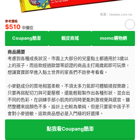
來源：
feebee.com.tw
參考價格
$510
中價位
Coupang酷澎
蝦皮商城
momo購物網
商品摘要
考慮到各種成長狀況，市面上大部分的兒童黏土都適用於3歲以
上的孩子，而這款經過歐盟等認證的商品主打兩歲起即可玩樂，
想讓寶寶即早進入黏土世界的家長們不妨參考看看。
小麥麩成分的質地相當柔軟，不須太多力氣即可體驗揉捏樂趣；
只要再搭配切刀與可愛壓模，還能輕鬆製作出各種形狀、混合出
不同的色彩，在訓練手部小肌肉的同時更能刺激視覺與感官。雖
然整體來說顏色不多，設計上也較為單純，但是只要家中孩子不
會對小麥過敏，這款商品想必是入門級的好選擇。
點我看Coupang酷澎