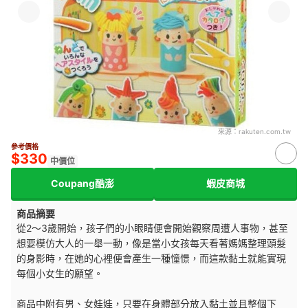
來源：
rakuten.com.tw
參考價格
$330
中價位
Coupang酷澎
蝦皮商城
商品摘要
從2～3歲開始，孩子們的小眼睛便會開始觀察周遭人事物，甚至
想要模仿大人的一舉一動，像是當小女孩每天看著媽媽整理頭髮
的身影時，在她的心裡便會產生一種憧憬，而這款黏土就能實現
每個小女生的願望。
商品中附有男、女娃娃，只要在身體部分放入黏土並且整個下