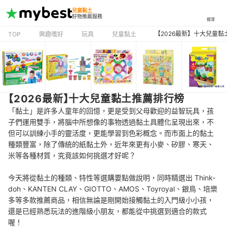
兒童黏土
好物推薦服務
搜尋
【2026最新】十大兒童黏
TOP
興趣嗜好
玩具
兒童黏土
【2026最新】十大兒童黏土推薦排行榜
「黏土」是許多人童年的回憶，更是受到父母歡迎的益智玩具，孩
子們運用雙手，將腦中所想像的事物透過黏土具體化呈現出來，不
但可以訓練小手的靈活度，更能學習到色彩概念。而市面上的黏土
種類豐富，除了傳統的紙黏土外，近年來更有小麥、矽膠、寒天、
米等各種材質，究竟該如何挑選才好呢？
今天將從黏土的種類、特性等選購要點做說明，同時精選出 Think-
doh、KANTEN CLAY、GIOTTO、AMOS、Toyroyal、銀鳥、培樂
多等多款推薦商品，相信無論是剛開始接觸黏土的入門級小小孩，
還是已經熟悉玩法的進階級小朋友，都能從中挑選到適合的款式
喔！