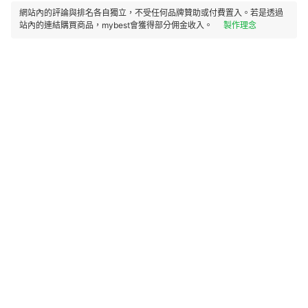
網站內的評論與排名各自獨立，不受任何品牌贊助或付費置入。若是透過
站內的連結購買商品，mybest會獲得部分佣金收入。
製作理念