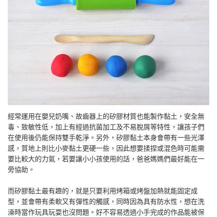
經常運用在嬰兒奶嘴、故齒器上的矽膠材質也能製作黏土，安全無
毒、致敏性低，加上有經過抗菌加工及不易脫屑等特性，讓孩子們
在使用後仍能保持雙手乾淨。另外，矽膠黏土本身會帶有一些光澤
感，質地上則比小麥黏土更硬一些，因此想要揉捏或混色時可能需
要比較大的力氣，若要讓小小孩使用的話，爸爸媽媽們最好能在一
旁協助。
而矽膠黏土最有趣的，就是只要利用烤箱或烤盤加熱就能固定成
型，並會帶有柔軟又有彈性的觸感，同時因為具有防水性，想在洗
澡時當作玩具玩耍也沒問題。好不容易透過小手完成的作品能被保