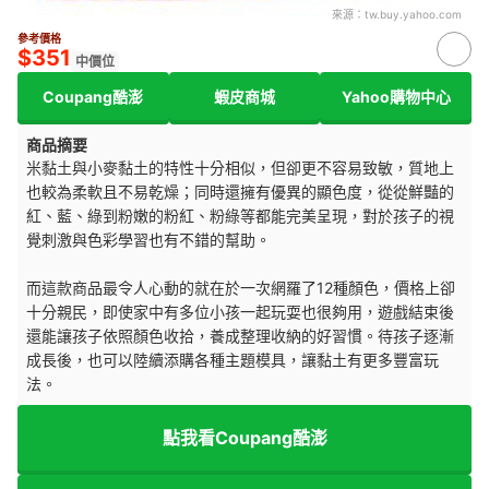
來源：
tw.buy.yahoo.com
參考價格
$351
中價位
Coupang酷澎
蝦皮商城
Yahoo購物中心
商品摘要
米黏土與小麥黏土的特性十分相似，但卻更不容易致敏，質地上
也較為柔軟且不易乾燥；同時還擁有優異的顯色度，從從鮮豔的
紅、藍、綠到粉嫩的粉紅、粉綠等都能完美呈現，對於孩子的視
覺刺激與色彩學習也有不錯的幫助。
而這款商品最令人心動的就在於一次網羅了12種顏色，價格上卻
十分親民，即使家中有多位小孩一起玩耍也很夠用，遊戲結束後
還能讓孩子依照顏色收拾，養成整理收納的好習慣。待孩子逐漸
成長後，也可以陸續添購各種主題模具，讓黏土有更多豐富玩
法。
點我看Coupang酷澎