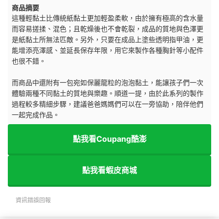
商品摘要
這種輕黏土比傳統紙黏土更加輕盈柔軟，由於擁有極高的含水量
而容易搓揉、混色；且乾燥後也不會乾裂，成品的質地與色澤更
是紙黏土所無法匹敵。另外，只要在成品上塗些透明指甲油，更
能增添亮澤感、並延長保存年限，用它來製作各種胸針等小配件
也很不錯。
而商品中還附有一包宛如保麗龍粒的泡泡黏土，能讓孩子們一次
體驗兩種不同黏土的質地與樂趣。順道一提，由於此系列的製作
過程較多精細步驟，建議爸爸媽媽們可以在一旁協助，陪伴他們
一起完成作品。
點我看Coupang酷澎
點我看蝦皮商城
資訊錯誤回報