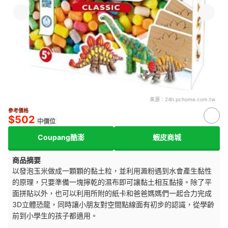
來源：
24h.pchome.com.tw
參考價格
$502
中價位
Coupang酷澎
蝦皮商城
商品摘要
以發泡玉米做成一顆顆的黏土粒，並利用澱粉遇到水會產生黏性
的原理，只要準備一塊擰乾的濕布即可讓黏土相互黏接。除了平
面拼貼以外，也可以利用所附的紙卡和爸爸媽媽們一起合力完成
3D立體恐龍，同時讓小朋友對空間點線面有初步的認識，從學齡
前到小學生的孩子都適用。