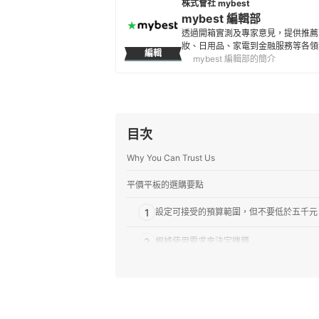
株式會社 mybest
mybest 編輯部
透過開箱實測及專家意見，提供推薦
妝、日用品、家電到金融服務等各領
編輯
mybest 編輯部的簡介
目次
Why You Can Trust Us
平價平板的選購要點
1
設定可接受的預算範圍，但不要低於五千元
2
根據使用需求來決定機種
3
選擇習慣的作業系統
平價平板 推薦排行榜