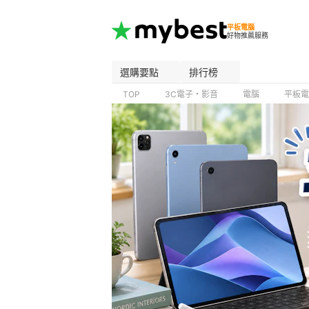
平板電腦
好物推薦服務
選購要點
排行榜
TOP
3C電子・影音
電腦
平板電