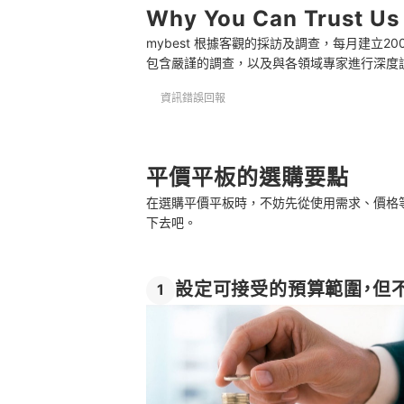
選購平價平板的常見問題
Why You Can Trust Us
mybest 根據客觀的採訪及調查，每月建立
Q：平價平板會不會容易壞？
包含嚴謹的調查，以及與各領域專家進行深度
Q：平板可以當筆電用嗎？
資訊錯誤回報
Q：平價平板會比較耗電嗎?
總結
平價平板的選購要點
在選購平價平板時，不妨先從使用需求、價格
下去吧。
設定可接受的預算範圍，但
1