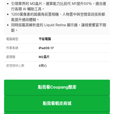
引領業界的 M2晶片，運算能力比前代 M1提升50％，適合運
行各類 AI 輔助工具。
1200萬像素的超廣角前置相機、人物置中與空間音訊技術都
能提升通訊體驗。
同時搭載高解析度的 Liquid Retina 顯示器，讓視覺饗宴不間
斷。
電腦類型
平板電腦
作業系統
iPadOS 17
處理器
M2晶片
處理器核心數
8核心
點我看Coupang酷澎
點我看蝦皮商城