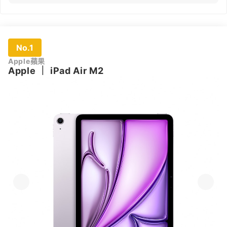
No.1
Apple蘋果
Apple
｜
iPad Air M2