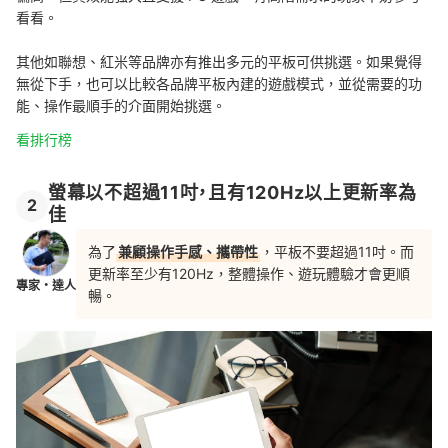
看看。
其他如聯想、紅米等品牌亦有推出多元的平板可供挑選。如果覺得
無從下手，
也可以比較各品牌平板內建的遊戲模式，並從需要的功
能、操作最順手的介面開始挑選。
看排行榜
螢幕以不超過11吋，且有120Hz以上更新率為
2
佳
為了
兼顧操作手感、攜帶性
，平板不要超過11吋。而
更新率至少有120Hz，整體操作、遊玩體驗才會更順
專家・達人
暢。