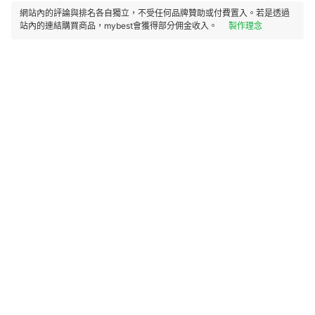
網站內的評論與排名各自獨立，不受任何品牌贊助或付費置入。若是透過
站內的連結購買商品，mybest會獲得部分佣金收入。
製作理念