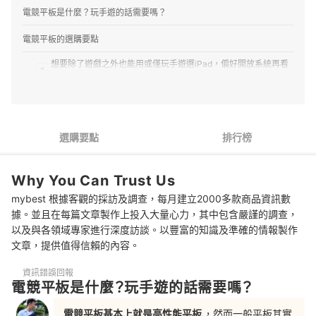
電競平板是什麼？玩手遊的話需要嗎？
電競平板的選購要點
想要除了遊戲之外也能用或僅玩手遊選iPad，偏好開放系統再看
1
Android
2
螢幕以不超過11吋，且有120Hz以上更新率為佳
高通S8 Gen3、天璣9300+都能順跑大作，預算有限可關注舊旗
3
選購要點
排行榜
艦晶片
4
散熱設計無需擔心，注意使用方式就好
Why You Can Trust Us
mybest 根據客觀的採訪及調查，每月建立2000多款商品資訊數
電競平板 推薦排行榜
據。並且在每篇文章製作上投入大量心力，其中包含嚴謹的調查，
想要更高遊戲性能的其他選擇
以及與各領域專家進行深度訪談。以豐富的知識及準確的情報製作
文章，提供值得信賴的內容。
資訊錯誤回報
電競平板是什麼？玩手遊的話需要嗎？
電競平板基本上就是高性能平板
，然而一般平板其實