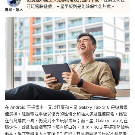
可玩電腦遊戲；三星平板則是能確保性能無虞。
專家・達人
在
Android 平板當中，又以
紅魔和三星 Galaxy Tab S10 是遊戲最
佳選擇。
紅魔電競平板以優異的性價比和強大遊戲性能聞名，
儘管
在台灣購買不易，仍受到不少玩家青睞；而
三星 Galaxy Tab 則在
穩定性、效能和遊戲表現上都有好口碑。
其次，ROG 平板雖然價格
偏高，但其效能強大且支援 PC 遊戲，有高階需求的玩家不妨參考