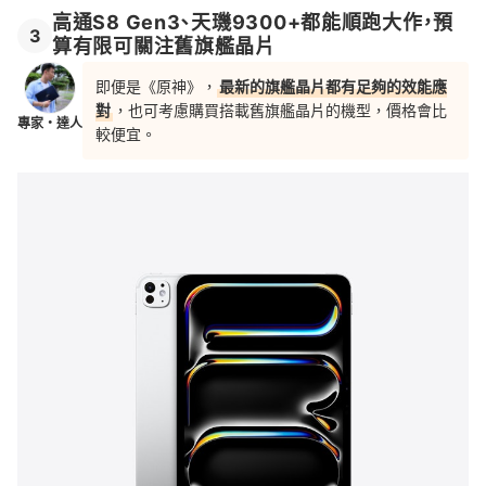
高通S8 Gen3、天璣9300+都能順跑大作，預
3
算有限可關注舊旗艦晶片
即便是《原神》，
最新的旗艦晶片都有足夠的效能應
對
，也可考慮購買搭載舊旗艦晶片的機型，價格會比
專家・達人
較便宜。