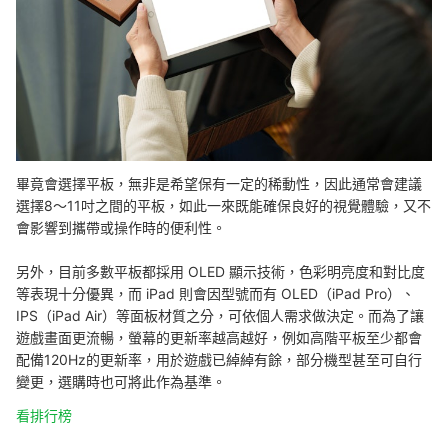
畢竟會選擇平板，無非是希望保有一定的稀動性，因此通常會建議
選擇8～11吋之間的平板，如此一來既能確保良好的視覺體驗，又不
會影響到攜帶
或操作時
的便利性。
另外，目前多數平板都採用 OLED 顯示技術，色彩明亮度和對比度
等表現十分優異，而 iPad 則會因型號而有 OLED（iPad Pro）、
IPS（iPad Air）
等面板材質之分，可依個人需求做決定。而
為了讓
遊戲畫面更流暢，螢幕的更新率越高越好，例如高階平板至少都會
配備120Hz的更新率，用於遊戲已綽綽有餘
，部分機型甚至可自行
變更，
選購時也可將此作為基準。
看排行榜