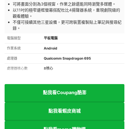
可將畫面分割為3個視窗，作業之餘還能同時瀏覽多媒體。
以11吋的極窄邊框螢幕搭配杜比4揚聲器系統，重現劇院級的
觀看體驗。
不僅可接續其他三星設備，更可跨裝置複製貼上筆記與搜尋紀
錄。
電腦類型
平板電腦
作業系統
Android
處理器
Qualcomm Snapdragon 695
處理器核心數
8核心
點我看Coupang酷澎
點我看蝦皮商城