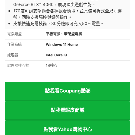
GeForce RTX™ 4060，展現頂尖遊戲性能。
170度可調支架適合各種觀看情境，並具備可拆式全尺寸鍵
盤，同時支援觸控與鍵盤操作。
支援快速充電技術，30分鐘即可充入50％電量。
電腦類型
平板電腦、筆記型電腦
作業系統
Windows 11 Home
處理器
Intel Core i9
處理器核心數
14核心
點我看Coupang酷澎
點我看蝦皮商城
點我看Yahoo購物中心