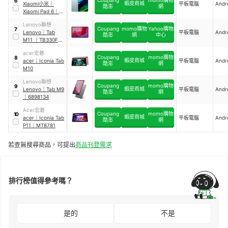
6
蝦皮商城
Xiaomi小米
｜
平板電腦
Andr
酷澎
網
Xiaomi Pad 6
｜
nabu
Lenovo聯想
Coupang
momo購物
Yahoo購物
7
Lenovo
｜
Tab
平板電腦
Andr
酷澎
網
中心
M11
｜
TB330FU
ZADA0208TW
acer宏碁
Coupang
momo購物
8
蝦皮商城
acer
｜
Iconia Tab
平板電腦
Andr
酷澎
網
M10
Lenovo聯想
Coupang
momo購物
9
蝦皮商城
Lenovo
｜
Tab M9
平板電腦
Andr
酷澎
網
｜
6898134
Acer宏碁
Coupang
momo購物
10
蝦皮商城
acer
｜
Iconia Tab
平板電腦
Andr
酷澎
網
P11
｜
MT8781
若查無搜尋商品，可提出
商品刊登需求
排行榜值得參考嗎？
是的
不是