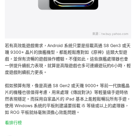
來源：
tw.buy.yahoo.com
若有高效能遊戲需求，Android 系統只要是搭載高通 S8 Gen3 或天
璣 9300+ 晶片的旗艦機型，都能輕鬆應對如《原神》這類大型遊
戲，
並保有流暢的遊戲操作體驗
。不僅如此，這些旗艦處理器也會
一併提升續航力表現，就算是
高階遊戲也多可連續遊玩約6小時，輕
度遊戲則續航力更長。
假如預算有限，像是高通 S8 Gen2 或天璣 9000+ 等前一代旗艦晶
片的機種也很值得考慮，用來處理《傳說對決》等輕量級手遊時依
然表現穩定。而採用自家晶片的 iPad 基本上能輕鬆暢玩所有手遊，
使用 Windows 系統的平板則建議要搭載 i5 等級或以上的處理器，
如 ROG 平板就絲毫無須擔心效能問題。
看排行榜