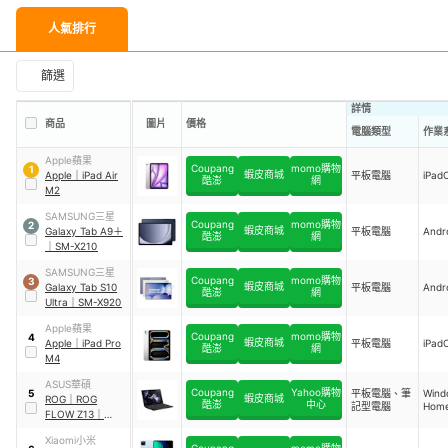
人氣排行
篩選
詳情
商品
圖片
價格
電腦類型
作業
Apple蘋果
Coupang
momo購物
1
蝦皮商城
Apple
｜
iPad Air
平板電腦
iPad
酷澎
網
M2
SAMSUNG三星
Coupang
momo購物
2
蝦皮商城
Galaxy Tab A9＋
平板電腦
Andr
酷澎
網
｜
SM-X210
SAMSUNG三星
Coupang
momo購物
3
蝦皮商城
Galaxy Tab S10
平板電腦
Andr
酷澎
網
Ultra
｜
SM-X920
Apple蘋果
Coupang
momo購物
4
蝦皮商城
Apple
｜
iPad Pro
平板電腦
iPad
酷澎
網
M4
ASUS華碩
Coupang
Yahoo購物
平板電腦、筆
Wind
5
蝦皮商城
ROG
｜
ROG
酷澎
中心
記型電腦
Hom
FLOW Z13
｜
GZ301ZC-
Xiaomi小米
0091A12700H
Coupang
momo購物