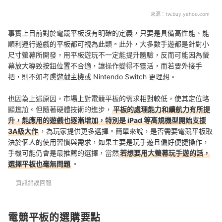
來源：
tw.buy.yahoo.com
事實上目前對於電競平板沒有明確的定義，只要是具備高性能、能
順利運行遊戲的平板都可視為
此類
。此外，
大多數手遊都是針對小
尺寸螢幕所開發，
用平板遊玩不一定能
提升體驗，
反而可能因為螢
幕放大導致按鈕位置不合適，讓操作變得不靈活，而若要
外接手
把，則不如考慮
遊戲主機或 Nintendo Switch 更理想。
也因為上述原因，市場上對電競平板的需求相對較低，使其定位略
顯尷尬。但隨著硬體技術的進步，
平板的處理能力和續航力有所提
升，能應用的遊戲也逐漸增加，特別是 iPad 等高規機型開始支援
3A級大作
，為玩家提供更多選擇。簡單來說，是否需要電競平板取
決於個人的使用習慣與需求，如果主要是玩手遊且偏好便捷操作，
手機可能仍會是最推薦的選擇，當然
若想要用大螢幕玩手遊的話，
選擇平板也毫無問題
。
資訊錯誤回報
電競平板的選購要點