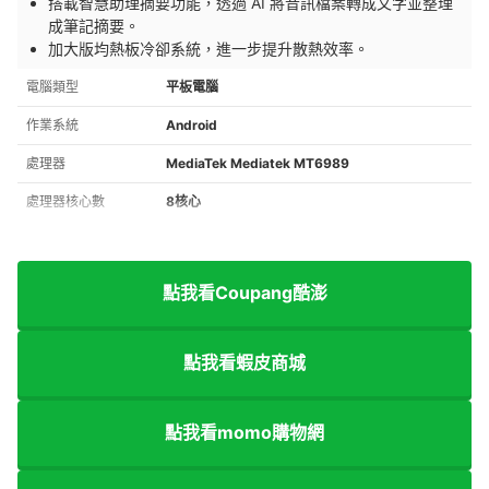
搭載智慧助理摘要功能，透過 AI 將音訊檔案轉成文字並整理
成筆記摘要。
加大版均熱板冷卻系統，進一步提升散熱效率。
電腦類型
平板電腦
作業系統
Android
處理器
MediaTek Mediatek MT6989
處理器核心數
8核心
點我看Coupang酷澎
點我看蝦皮商城
點我看momo購物網