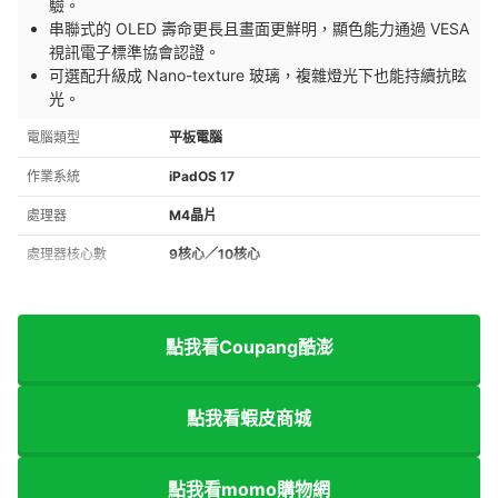
驗。
串聯式的 OLED 壽命更長且畫面更鮮明，顯色能力通過 VESA
視訊電子標準協會認證。
可選配升級成 Nano-texture 玻璃，複雜燈光下也能持續抗眩
光。
電腦類型
平板電腦
作業系統
iPadOS 17
處理器
M4晶片
處理器核心數
9核心／10核心
點我看Coupang酷澎
點我看蝦皮商城
點我看momo購物網