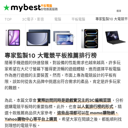
平板電腦
好物推薦服務
搜尋
專家監製10 大電競
TOP
3C電子・影音
電腦
平板電腦
專家監製10 大電競平板推薦排行榜
隨著手機遊戲的快速發展，對設備的性能需求也越來越高，許多玩
家希望在大尺寸螢幕下獲得更流暢的遊戲體驗，進而選擇平板電腦
作為進行遊戲的主要裝置。然而，
市面上專為電競設計的平板有
限
，該如何從各大品牌中挑選出符合需求的產品，肯定是許多玩家
的難題。
為此，本篇文章會
實際訪問同時是遊戲實況主的3C編輯菜頭
，分析
選購電競平板時的重要指標。此外，也會
以人氣排行榜的形式
，精
選十款推薦商品供大家參考，
這些品項都可以在 momo購物網、
Yahoo購物中心等平台上購買
。希望大家在閱讀之後，都能順利找
到理想的電競平板。