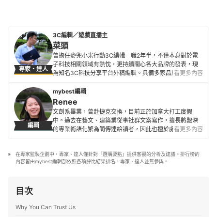
3C編輯／遊戲直播主
菜頭
曾擔任麥兜小米行動3C編輯一職2年半，不僅本身對於電
子科技相關領域有熱忱，更持續關心各大品牌的發表，現
專家・達人
為知名3C科技分享平台外稿編輯。具備多家品牌及多樣3C
看更多內容
電子產品評測經驗，也積極掌握電腦、相機、智慧型手機
等商品的最新潮流與性能設計，致力於提供更貼近使用者
mybest編輯
需求的專業指引。
Renee
菜頭的簡介
文創系畢業，曾赴捷克交換，目前正於加拿大打工度假
中。過去在藝文、建築業從事社群文案寫作，擅長將艱深
編輯
的專業術語化繁為簡傳達給讀者，因此也擅於處理電子
看更多內容
3C、家電等領域的複雜資訊。此外，亦熱衷於追求生活中
的各種體驗，喜歡透過文字分享所見所聞、實用資訊、推
在專家監製企劃中，專家、達人僅針對「選購要點」提供客觀的分析及建議。排行榜的
薦好物，希望人人都能朝向自己的理想生活邁進。
內容皆由mybest編輯部依照各項評比結果排名，專家、達人並無參與。
Renee的簡介
目次
Why You Can Trust Us