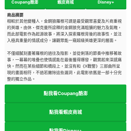
Coupang酷澎
蝦皮商城
Disney+
商品摘要
相較於其他變種人，金鋼狼羅根可謂是最受觀眾喜愛及片商重視
的英雄。由休・傑克曼所詮釋的金鋼狼充滿粗獷的魅力及氣魄，
而此部電影作為起源故事，將深入探索羅根背後的故事性，並注
入極具重量的情感成分，讓觀眾能一窺超級英雄更深的層面。
不僅細膩刻畫著羅根的過往及陰影，並從俐落的節奏中推移著故
事，一幕幕的堆疊也使情感能在最後獲得爆發，觀賞起來深感痛
快。然而在某些細節和橋段上，並沒有和《X戰警》三部曲所呈
現的畫面相符，不過若撇除這些漏洞，此電影依舊是一部十分完
整的獨立作品。
點我看Coupang酷澎
點我看蝦皮商城
點我看Disney+