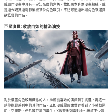
威原作漫畫中具有一定知名度的角色。故如果本身為漫畫粉絲，或
是過去觀賞過電影後被某位角色吸引，不妨可透過出場角色來選擇
欲鑑賞的作品。
巨星演員：收放自如的精湛演技
來源：
c.ga-net.com
對於漫畫角色較無概念的人，推薦從喜歡的演員著手挑選，再逐一
延伸觀賞系列中的其他作品。正如漫威電影讓世界看到了小勞勃道
尼、克里斯・伊凡等巨星的誕生，X戰警系列電影中也捧紅不少演