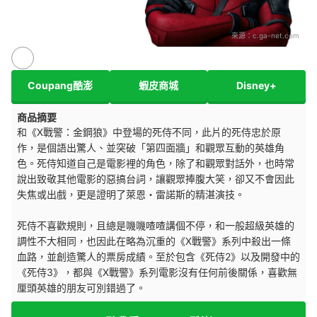
來源：
c.ga-net.com
Coupang酷澎
蝦皮商城
Disney+
商品摘要
和《X戰警：金鋼狼》中登場的死侍不同，此片的死侍忠於原
作，是個語出驚人、並突破「第四面牆」和觀眾互動的英雄角
色。死侍知道自己是電影裡的角色，除了和觀眾對話外，也時常
說出致敬其他電影的惡搞台詞，讓觀眾捧腹大笑，卻又不會因此
失焦或出戲，更是證明了萊恩・雷諾斯的精湛演技。
死侍不喜歡規則，且總是嘰嘰喳喳講個不停，和一般超級英雄的
調性不大相同，也因此在略為沉重的《X戰警》系列中殺出一條
血路，並創造驚人的票房成績。至於包含《死侍2》以及開發中的
《死侍3》，都與《X戰警》系列電影沒有任何前後關係，喜歡無
厘頭英雄的朋友可別錯過了。