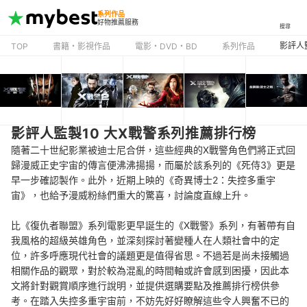
系列作品
好物推薦服務
搜尋
影評人
TOP
書籍・影視作品
電影・DVD・BD
系列作品
影評人監製10 大X戰警系列推薦排行榜
隨著二十世紀影業被迪士尼合併，這些經典的X戰警角色們將正式回
歸漫威正史宇宙的傳言便沸沸揚揚，而屬於該系列的《死侍3》更是
早一步確認製作。此外，近期上映的《奇異博士2：失控多重宇
宙》，也給予漫威粉絲們重大的驚喜，討論度直線上升。
比《復仇者聯盟》系列電影更早誕生的《X戰警》系列，有著帶有自
我風格的超級英雄角色，並深刻探討著變種人在人類社會中的定
位，許多呼應現代社會的議題更是值得省思。不過若是尚未接觸過
相關作品的觀眾，對於較為混亂的時間軸或許會感到困擾，因此本
文將針對觀賞順序進行說明，並提供選購要點及推薦排行榜供參
考。在踏入失控多重宇宙前，不妨先好好瞭解這些令人興奮不已的