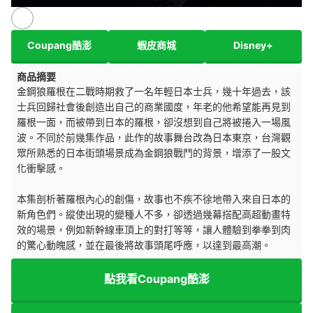
Coupang酷澎
蝦皮商城
Disney+
商品摘要
金鋼狼羅根在二戰時期救了一名年輕日本士兵，幾十年過去，該
士兵回歸社會後創造出自己的商業國度，年老的他希望能再見到
羅根一面，而被帶到日本的羅根，卻沒想到自己將被捲入一場風
波。不同於前幾集作品，此作的故事舞台改為日本東京，台灣觀
眾所熟悉的日本街頭場景成為金鋼狼戰鬥的背景，增添了一股文
化衝擊感。
本集剖析著羅根內心的創傷，故事也不疾不徐地帶入來自日本的
新角色們。縱使出現的變種人不多，卻透過幾幕搭配高超動畫特
效的場景，例如新幹線車頂上的對打等等，讓人體驗到拳拳到肉
的驚心動魄感，並在最後將故事頭尾呼應，以達到最高潮。
點我看Coupang酷澎