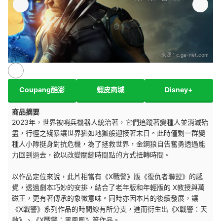
來源：
c.ga-net.com
Coupang酷澎
蝦皮商城
Disney+
商品摘要
2023年，世界被哨兵機器人統治著，它們追蹤著變種人並消滅殆
盡，行徑之殘暴讓世界猶如地獄般迎接著末日。此時僅剩一群變
種人小隊挺身對抗危機，為了拯救世界，金鋼狼自告奮勇透過能
力回到過去，欲以改變關鍵時間點的方式扭轉時間。
以作品定位來說，此片相當有《X戰警》版《復仇者聯盟》的感
覺，透過劇本巧妙的安排，結合了老年版和年輕版的 X教授與萬
磁王，更有著傳承的象徵意味。同時亦因本片的後續發展，讓
《X戰警》系列作品的時間線有所分支，進而衍生出《X戰警：天
啟》、《X戰警：黑鳳凰》等作品。