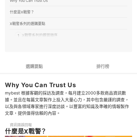
Why You Can Trust Us
什麼是X戰警？
X戰警系列的選購要點
1
X戰警系列的觀賞順序
2
從喜歡的人物選擇
推薦十大X戰警系列人氣排行榜
選購要點
排行榜
專家解惑！選購X戰警系列的常見問題
Why You Can Trust Us
X戰警系列有相關影集作品嗎？
mybest 根據客觀的採訪及調查，每月建立2000多款商品資訊數
X戰警系列電影適合孩童觀賞嗎？
據。並且在每篇文章製作上投入大量心力，其中包含嚴謹的調查，
以及與各領域專家進行深度訪談。以豐富的知識及準確的情報製作
需要搭配漫畫一起觀賞嗎？
文章，提供值得信賴的內容。
總結
資訊錯誤回報
什麼是X戰警？