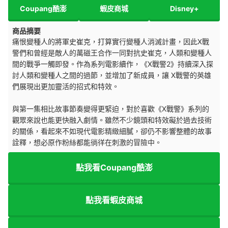
Coupang酷澎
蝦皮商城
Disney+
商品摘要
痛恨變種人的將軍史崔克，打算實行變種人消滅計畫，因此X戰
警們和曾經是敵人的萬磁王合作一同對抗史崔克，人類和變種人
間的戰爭一觸即發。作為系列電影續作，《X戰警2》持續深入探
討人類和變種人之間的過節，並增加了新成員，讓 X戰警的英雄
們展現出更加靈活的招式和特效。
與第一集相比故事節奏變得更緊迫，對於喜歡《X戰警》系列的
觀眾來說也能更快融入劇情。雖然不少鏡頭和特效礙於過去技術
的關係，看起來不如現代電影精緻細膩，卻仍不影響整體的故事
詮釋，想必原作粉絲都能徜徉在刺激的冒險中。
點我看Coupang酷澎
點我看蝦皮商城