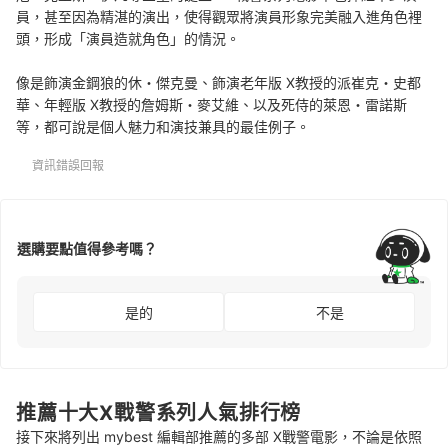
員，甚至因為精湛的演出，使得觀眾將演員形象完美融入進角色裡
頭，形成「演員造就角色」的情況。
像是飾演金鋼狼的休・傑克曼、飾演老年版 X教授的派崔克・史都
華、年輕版 X教授的詹姆斯・麥艾維、以及死侍的萊恩・雷諾斯
等，都可說是個人魅力和演技兼具的最佳例子。
資訊錯誤回報
選購要點值得參考嗎？
是的
不是
推薦十大X戰警系列人氣排行榜
接下來將列出 mybest 編輯部推薦的多部 X戰警電影，不論是依照