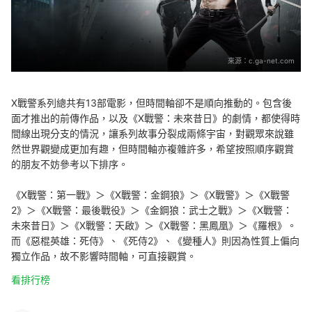
來源：
c.ga-net.com
X戰警系列總共有13部電影，但時間軸卻不是順向推動的。包含後
面才推出的前傳作品，以及《X戰警：未來昔日》的劇情，都使得時
間線出現分支的情況，讓系列故事分裂成兩條宇宙，對觀眾來說雖
然世界觀變成更加有趣，但時間軸亦複雜許多，希望按照順序觀賞
的朋友不妨參考以下排序。
《X戰警：第一戰》＞《X戰警：金鋼狼》＞《X戰警》＞《X戰警
2》＞《X戰警：最後戰役》＞《金鋼狼：武士之戰》＞《X戰警：
未來昔日》＞《X戰警：天啟》＞《X戰警：黑鳳凰》＞《羅根》。
而《惡棍英雄：死侍》、《死侍2》、《變種人》則因為性質上偏向
獨立作品，故不影響時間軸，可直接觀賞。
看排行榜