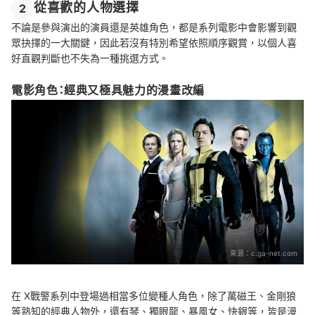
從喜歡的人物選擇
2
不論是參與演出的演員還是英雄角色，都是系列電影中會影響到觀
眾抉擇的一大關鍵，因此若沒有特別希望依照順序觀賞，以個人喜
好直觀判斷也不失為一種挑選方式。
電影角色：經典又極具魅力的漫畫改編
來源：
c.ga-net.com
在 X戰警系列中登場過相當多位變種人角色，除了
萬磁王、金剛狼
等熟知的經典人物外，還有琴、獨眼龍、暴風女、快銀等，皆是漫