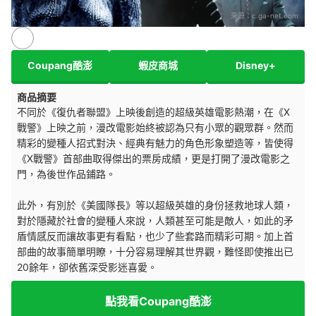
來源：
c.ga-net.com
Coupang酷澎
蝦皮商城
Disney+
商品摘要
不同於《復仇者聯盟》上映後創造的超級英雄電影熱潮，在《X
戰警》上映之前，漫改電影始終被認為只有小眾的觀眾群。然而
精彩的變種人招式對決、經典有魅力的角色形象塑造等，皆使得
《X戰警》首部曲取得傑出的票房成績，更是打開了漫改電影之
門，為後世作品鋪路。
此外，有別於《美國隊長》等以超級英雄的身份拯救地球人類，
對於隱藏於社會的變種人來說，人類甚至可能是敵人，如此的矛
盾情感反而讓故事更有看點，也少了些套路而精彩可期。加上首
部曲的故事簡單明瞭，十分容易理解其世界觀，難怪即使推出已
20餘年，卻依舊深受影迷喜愛。
點我看Coupang酷澎