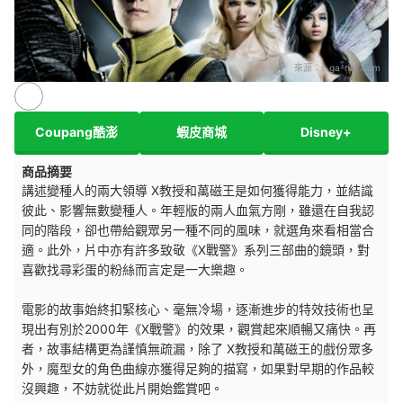
來源：
c.ga-net.com
Coupang酷澎
蝦皮商城
Disney+
商品摘要
講述變種人的兩大領導 X教授和萬磁王是如何獲得能力，並結識
彼此、影響無數變種人。年輕版的兩人血氣方剛，雖還在自我認
同的階段，卻也帶給觀眾另一種不同的風味，就選角來看相當合
適。此外，片中亦有許多致敬《X戰警》系列三部曲的鏡頭，對
喜歡找尋彩蛋的粉絲而言定是一大樂趣。
電影的故事始終扣緊核心、毫無冷場，逐漸進步的特效技術也呈
現出有別於2000年《X戰警》的效果，觀賞起來順暢又痛快。再
者，故事結構更為謹慎無疏漏，除了 X教授和萬磁王的戲份眾多
外，魔型女的角色曲線亦獲得足夠的描寫，如果對早期的作品較
沒興趣，不妨就從此片開始鑑賞吧。