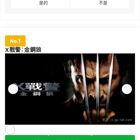
是的
不是
No.1
X戰警：金鋼狼
來源：
c.ga-net.com