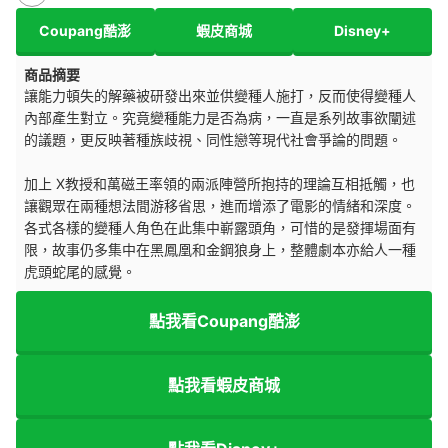
Coupang酷澎
蝦皮商城
Disney+
商品摘要
讓能力頓失的解藥被研發出來並供變種人施打，反而使得變種人
內部產生對立。究竟變種能力是否為病，一直是系列故事欲闡述
的議題，更反映著種族歧視、同性戀等現代社會爭論的問題。
加上 X教授和萬磁王率領的兩派陣營所抱持的理論互相抵觸，也
讓觀眾在兩種想法間游移省思，進而增添了電影的情緒和深度。
各式各樣的變種人角色在此集中嶄露頭角，可惜的是發揮場面有
限，故事仍多集中在黑鳳凰和金鋼狼身上，整體劇本亦給人一種
虎頭蛇尾的感覺。
點我看Coupang酷澎
點我看蝦皮商城