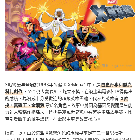
來源：
c.ga-net.com
X戰警最早登場於1963年的漫畫 X-Men#1 中，是
由史丹李和傑克
科比創作
，至今仍人氣長紅、屹立不搖，在漫畫與電影皆取得傑出
的成績，為漫威十分受歡迎的超級英雄團體，代表的英雄有
X教
授、萬磁王、金鋼狼
等知名角色。故事中將因為基因突變而產生能
力的人種稱作變種人，這也是漫威世界觀中有著許多種族爭議、甚
至引發戰爭的棘手議題，在電影中更是故事核心。
順道一提，由於這些 X戰警角色的版權早前是在二十世紀福斯手
上，因此和迪士尼旗下漫威影業的《復仇者聯盟》系列電影沒有任