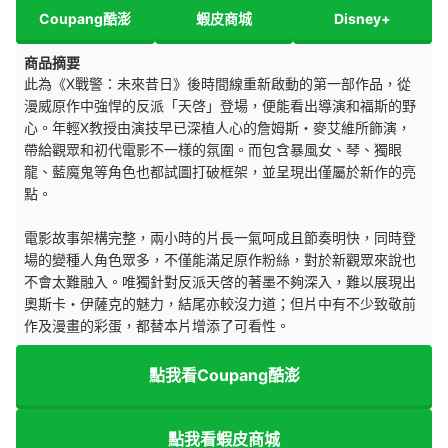
Coupang酷澎
蝦皮商城
Disney+
商品摘要
此為《X戰警：未來昔日》後時間線重新啟動的第一部作品，從
漫威原作中強悍的反派「天啓」登場，便能看出導演和福斯的野
心。年輕X教授由演技早已深植人心的詹姆斯・麥艾維所飾演，
帶給觀眾和初代電影不一樣的氛圍。而包含暴風女、琴、獨眼
龍、藍魔鬼等角色也都試圖打破框架，並呈現出僅屬於新作的亮
點。
電影故事架構完整，兩小時的片長一氣呵成且節奏明快，同時登
場的變種人角色眾多，不僅能滿足原作粉絲，對於新觀眾來說也
不會太難融入。唯獨針對反派天啓的著墨不夠深入，難以展現出
奧斯卡・伊薩克的魅力，結尾亦較沒力道；但片中有不少致敬前
作及漫畫的彩蛋，都替本片增添了可看性。
點我看Coupang酷澎
點我看蝦皮商城