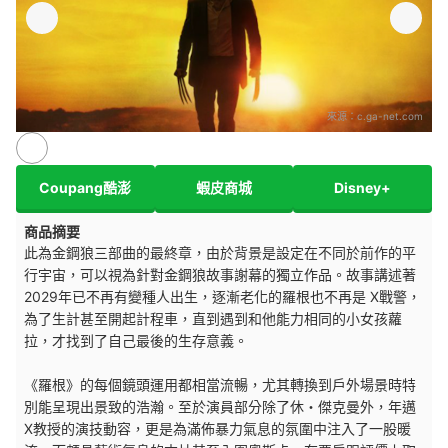
來源：
c.ga-net.com
Coupang酷澎
蝦皮商城
Disney+
商品摘要
此為金鋼狼三部曲的最終章，由於背景是設定在不同於前作的平
行宇宙，可以視為針對金鋼狼故事謝幕的獨立作品。故事講述著
2029年已不再有變種人出生，逐漸老化的羅根也不再是 X戰警，
為了生計甚至開起計程車，直到遇到和他能力相同的小女孩蘿
拉，才找到了自己最後的生存意義。
《羅根》的每個鏡頭運用都相當流暢，尤其轉換到戶外場景時特
別能呈現出景致的浩瀚。至於演員部分除了休・傑克曼外，年邁
X教授的演技動容，更是為滿佈暴力氣息的氛圍中注入了一股暖