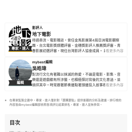
影評人
地下電影
待過串流、電影雜誌，曾任金馬影展第4屆亞洲電影觀察
團、台北電影獎媒體評審、金穗獎影評人推薦獎評審、青
專家・達人
春影展初選評審，現任台灣影評人協會成員。 評論文章散
看更多內容
見500輯、換日線、電影神搜、關鍵評論網、
CATCHPLAY+、Giloo紀實影音等各大媒體平台與紙本刊
mybest編輯
物。
吳皓瑋
地下電影的簡介
對流行文化有著難以抹滅的熱愛，不論是電影、影集、音
樂還是遊戲都有所涉獵，也積極探討背後的文化意涵，並
編輯
徜徉其中。時常跟著節奏邊點著頭邊投入故事裡頭，沒有
看更多內容
專業光環但也更沒有包袱。
吳皓瑋的簡介
在專家監製企劃中，專家、達人僅針對「選購要點」提供客觀的分析及建議。排行榜的
內容皆由mybest編輯部依照各項評比結果排名，專家、達人並無參與。
目次