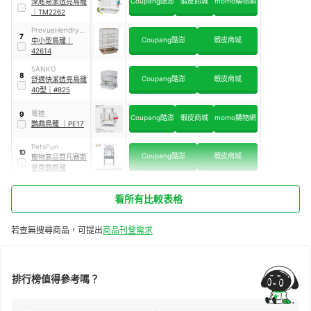
Coupang酷澎
蝦皮商城
momo購物網
深底易潔透亮鳥籠
｜
TM2262
PrevueHendryx
7
Coupang酷澎
蝦皮商城
PREVUE PET
中小型鳥籠
｜
PRODUCTS
42614
SANKO
8
Coupang酷澎
蝦皮商城
舒適快潔透亮鳥籠
40型
｜
#825
粵迪
9
Coupang酷澎
蝦皮商城
momo購物網
鸚鵡鳥籠
｜
PE17
PetsFun
10
Coupang酷澎
蝦皮商城
寵物高品質凡賽斯
豪華鸚鵡籠
看所有比較表格
若查無搜尋商品，可提出
商品刊登需求
排行榜值得參考嗎？