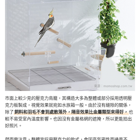
來源：
momoshop.com.tw
市面上較少見的壓克力鳥籠，其構造大多為整體或部分採用透明壓
克力板製成，視覺效果就宛如水族箱一般。由於沒有縫隙的關係，
除了
飼料和羽毛不會到處散落外，隔音效果比金屬類型來得好，
也
較不易受室內溫度影響。也因沒有金屬格網的遮掩，所以更能拍出
好照片。
然而需注意，整體皆採用壓克力的款式，會因高氣密性而通風不