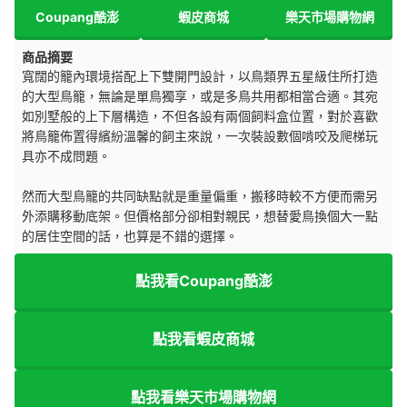
Coupang酷澎
蝦皮商城
樂天市場購物網
商品摘要
寬闊的籠內環境搭配上下雙開門設計，以鳥類界五星級住所打造
的大型鳥籠，無論是單鳥獨享，或是多鳥共用都相當合適。其宛
如別墅般的上下層構造，不但各設有兩個飼料盒位置，對於喜歡
將鳥籠佈置得繽紛溫馨的飼主來說，一次裝設數個啃咬及爬梯玩
具亦不成問題。
然而大型鳥籠的共同缺點就是重量偏重，搬移時較不方便而需另
外添購移動底架。但價格部分卻相對親民，想替愛鳥換個大一點
的居住空間的話，也算是不錯的選擇。
點我看Coupang酷澎
點我看蝦皮商城
點我看樂天市場購物網