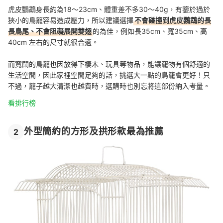
虎皮鸚鵡身長約為18～23cm、體重差不多30～40g，有鑒於過於
狹小的鳥籠容易造成壓力，所以建議選擇
不會碰撞到虎皮鸚鵡的長
長鳥尾、不會阻礙展開雙翅
的為佳，例如長35cm、寬35cm、高
40cm 左右的尺寸就很合適。
而寬闊的鳥籠也因放得下棲木、玩具等物品，能讓寵物有個舒適的
生活空間，因此家裡空間足夠的話，挑選大一點的鳥籠會更好！只
不過，籠子越大清潔也越費時，選購時也別忘將這部份納入考量。
看排行榜
外型簡約的方形及拱形款最為推薦
2