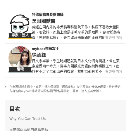
特殊寵物專長獸醫師
黑眼圈獸醫
曾經在國內外的非犬貓專科醫院工作，私底下喜歡大量閱
讀、喝飲料，而臉上總是掛著厚重的黑眼圈。 創辦粉絲專
專家・達人
頁「黑眼圈獸醫」，是希望藉由網路將正確的飼養知識和
看更多內容
新的醫療知識帶給飼主。尤其非犬貓獸醫在國內資源比較
少養成不易，期望大家珍惜願意在此領域奮鬥的獸醫師。
mybest撰稿寫手
黑眼圈獸醫的簡介
徐函鈺
日文系畢業。學生時期起就對日本文化情有獨鍾，曾在東
京度過兩年時光，從事有關觀光資訊的網路媒體工作。由
編輯
於有不少至京都出差的機會，故對京都有著不一樣的情
看更多內容
感。喜歡旅遊、美妝、美食等，情衷「咖啡廳巡禮」，目
前在台灣也經常探訪各式各樣的風格咖啡廳。
在專家監製企劃中，專家、達人僅針對「選購要點」提供客觀的分析及建議。排行榜的
徐函鈺的簡介
內容皆由mybest編輯部依照各項評比結果排名，專家、達人並無參與。
目次
Why You Can Trust Us
虎皮鸚鵡鳥籠的選購要點