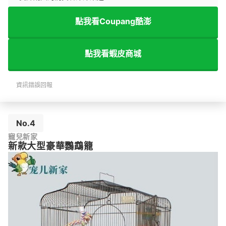
點我看Coupang酷澎
點我看蝦皮商城
資訊錯誤回報
No.4
寵兒新家
新款大型豪華鸚鵡籠