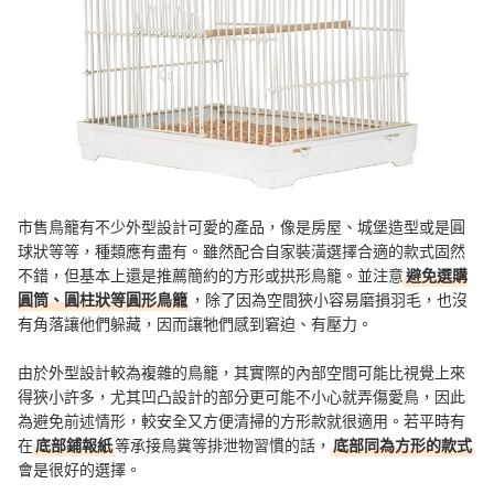
市售鳥籠有不少外型設計可愛的產品，像是房屋、城堡造型或是圓
球狀等等，種類應有盡有。雖然配合自家裝潢選擇合適的款式固然
不錯，但基本上還是推薦簡約的方形或拱形鳥籠。並注意
避免選購
圓筒、圓柱狀等圓形鳥籠
，除了因為空間狹小容易磨損羽毛，也沒
有角落讓他們躲藏，因而讓牠們感到窘迫、有壓力。
由於外型設計較為複雜的鳥籠，其實際的內部空間可能比視覺上來
得狹小許多，尤其凹凸設計的部分更可能不小心就弄傷愛鳥，因此
為避免前述情形，較安全又方便清掃的方形款就很適用。若平時有
在
底部鋪報紙
等承接鳥糞等排泄物習慣的話，
底部同為方形的款式
會是很好的選擇。