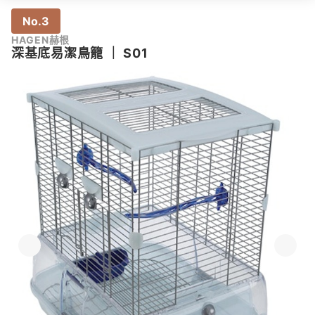
No.3
HAGEN赫根
深基底易潔鳥籠
｜
S01