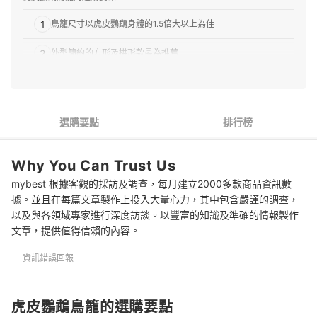
1
鳥籠尺寸以虎皮鸚鵡身體的1.5倍大以上為佳
2
外型簡約的方形及拱形款最為推薦
3
金屬鳥籠與壓克力鳥籠的優缺點
4
無塗漆的款式更為安全
選購要點
排行榜
5
鳥籠網片縱向橫向都適用
Why You Can Trust Us
6
是否便於清潔也是一大重點
mybest 根據客觀的採訪及調查，每月建立2000多款商品資訊數
7
選擇虎皮鸚鵡不易逃出的款式構造
據。並且在每篇文章製作上投入大量心力，其中包含嚴謹的調查，
以及與各領域專家進行深度訪談。以豐富的知識及準確的情報製作
推薦12款虎皮鸚鵡鳥籠人氣排行榜
文章，提供值得信賴的內容。
專家精選3款人氣虎皮鸚鵡鳥籠
資訊錯誤回報
專家解惑！選購虎皮鸚鵡鳥籠的常見問題
虎皮鸚鵡鳥籠的選購要點
Q：最推薦的鳥籠材質為何？