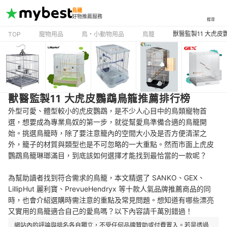
鳥籠
好物推薦服務
搜尋
獸醫監製11 大虎
TOP
寵物用品
鳥・小動物用品
鳥籠
獸醫監製11 大虎皮鸚鵡鳥籠推薦排行榜
外型可愛、體型較小的虎皮鸚鵡，是不少人心目中的鳥類寵物首
選，想要成為專業鳥奴的第一步，就從幫愛鳥準備合適的鳥籠開
始。挑選鳥籠時，除了要注意籠內的空間大小及是否方便清潔之
外，籠子的材質與類型也是不可忽略的一大重點。然而市面上虎皮
鸚鵡鳥籠琳瑯滿目，到底該如何選擇才能找到最恰當的一款呢？
為幫助讀者找到符合需求的鳥籠，本文精選了 SANKO、GEX、
LillipHut 麗利寶、PrevueHendryx 等十款人氣品牌推薦商品的同
時，也會介紹選購時需注意的重點及常見問題。想知道有哪些漂亮
又實用的鳥籠適合自己的愛鳥嗎？以下內容請千萬別錯過！
網站內的評論與排名各自獨立，不受任何品牌贊助或付費置入。若是透過