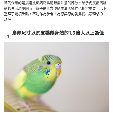
首先介紹的是挑選虎皮鸚鵡鳥籠時需注意的部分。給予虎皮鸚鵡舒
Q：適合虎皮鸚鵡的籠條間距為何？
適的生活環境同時，籠子是否方便飼主清潔操作也相當重要，以下
整理了幾項重點，不妨作為參考，為您與您的愛鳥找出最理想的一
Q：籠內該如何佈置？
款吧！
總結
鳥籠尺寸以虎皮鸚鵡身體的1.5倍大以上為佳
1