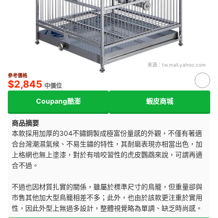
來源：
tw.mall.yahoo.com
參考價格
$2,845
中價位
Coupang酷澎
蝦皮商城
商品摘要
本款採用加厚的304不鏽鋼製成極富份量感的外觀，不僅有著適
合台灣潮濕氣候、不易生鏽的特性，其耐磨表現亦相當出色，加
上格網也無上塗漆，對於有啃咬習性的虎皮鸚鵡來說，可謂再適
合不過。
不過也因材質扎實的關係，雖屬於標準尺寸的鳥籠，但重量卻與
市售其他加大型鳥籠相差不多；此外，也由於該款更注重於實用
性，因此外型上無過多設計，整體視覺略為單調、缺乏時尚感。