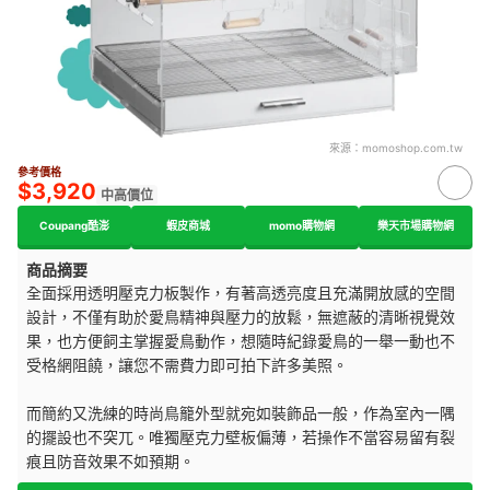
來源：
momoshop.com.tw
參考價格
$3,920
中高價位
Coupang酷澎
蝦皮商城
momo購物網
樂天市場購物網
商品摘要
全面採用透明壓克力板製作，有著高透亮度且充滿開放感的空間
設計，不僅有助於愛鳥精神與壓力的放鬆，無遮蔽的清晰視覺效
果，也方便飼主掌握愛鳥動作，想隨時紀錄愛鳥的一舉一動也不
受格網阻饒，讓您不需費力即可拍下許多美照。
而簡約又洗練的時尚鳥籠外型就宛如裝飾品一般，作為室內一隅
的擺設也不突兀。唯獨壓克力壁板偏薄，若操作不當容易留有裂
痕且防音效果不如預期。