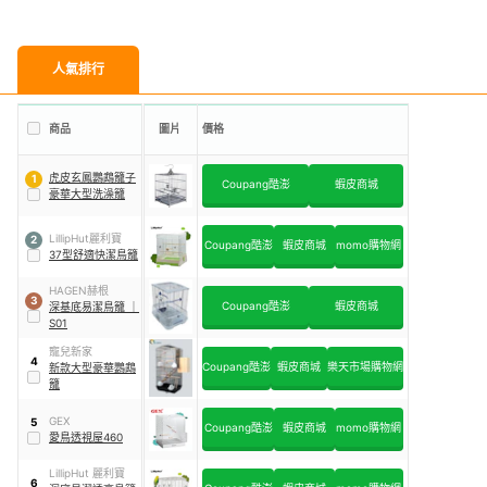
人氣排行
商品
圖片
價格
虎皮玄鳳鸚鵡籠子
1
Coupang酷澎
蝦皮商城
豪華大型洗澡籠
LillipHut麗利寶
2
Coupang酷澎
蝦皮商城
momo購物網
37型舒適快潔鳥籠
HAGEN赫根
3
Coupang酷澎
蝦皮商城
深基底易潔鳥籠
｜
S01
寵兒新家
4
Coupang酷澎
蝦皮商城
樂天市場購物網
新款大型豪華鸚鵡
籠
GEX
5
Coupang酷澎
蝦皮商城
momo購物網
愛鳥透視屋460
LillipHut 麗利寶
6