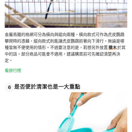
金屬鳥籠的格網可分為橫向與縱向兩種，橫向款式可作為虎皮鸚鵡
攀爬時的憑藉，縱向款式則能讓虎皮鸚鵡抓著向下滑行，無論是哪
種皆無不便使用的情形。不過要注意的是，若想另外放置
棲木
於其
中的話，部分商品可能會不適用，建議購買前可先確認清楚再決
定。
看排行榜
是否便於清潔也是一大重點
6