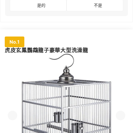
是的
不是
No.1
虎皮玄鳳鸚鵡籠子豪華大型洗澡籠