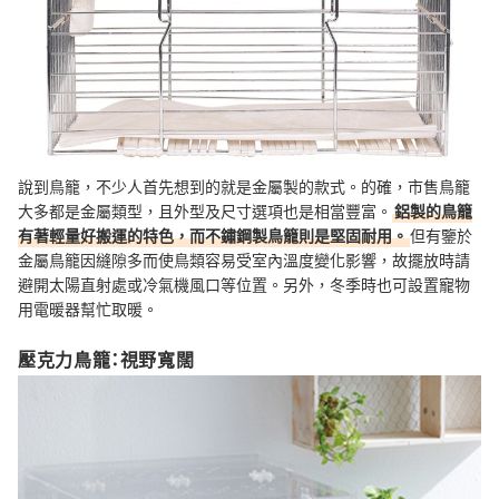
說到鳥籠，不少人首先想到的就是金屬製的款式。的確，市售鳥籠
大多都是金屬類型，且外型及尺寸選項也是相當豐富。
鋁製的鳥籠
有著輕量好搬運的特色，而不鏽鋼製鳥籠則是堅固耐用。
但有鑒於
金屬鳥籠因縫隙多而使鳥類容易受室內溫度變化影響，故擺放時請
避開太陽直射處或冷氣機風口等位置。另外，冬季時也可設置寵物
用電暖器幫忙取暖。
壓克力鳥籠：視野寬闊