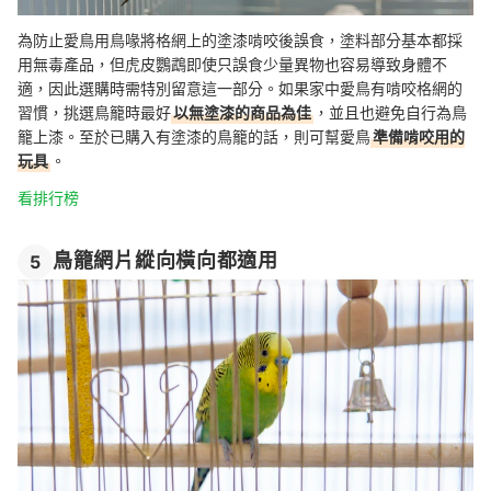
為防止愛鳥用鳥喙將格網上的塗漆啃咬後誤食，塗料部分基本都採
用無毒產品，但虎皮鸚鵡即使只誤食少量異物也容易導致身體不
適，因此選購時需特別留意這一部分。如果家中愛鳥有啃咬格網的
習慣，挑選鳥籠時最好
以無塗漆的商品為佳
，並且也避免自行為鳥
籠上漆。至於已購入有塗漆的鳥籠的話，則可幫愛鳥
準備啃咬用的
玩具
。
看排行榜
鳥籠網片縱向橫向都適用
5