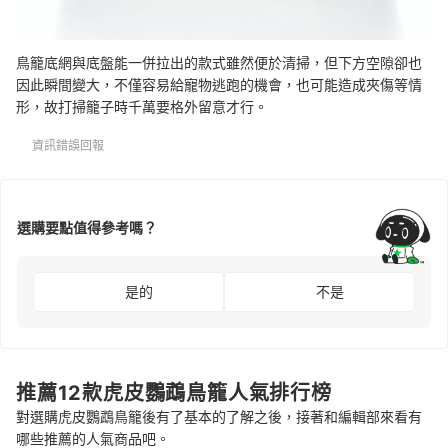
鳥籠底網與底盤能一併拉出的款式雖然便於清掃，但下方空隙卻也
因此瞬間變大，不僅容易給寵物逃跑的機會，也可能造成夾傷等情
形，故打掃籠子時千萬要格外留意才行。
資訊錯誤回報
選購要點值得參考嗎？
是的
不是
推薦12款虎皮鸚鵡鳥籠人氣排行榜
對選購虎皮鸚鵡鳥籠後有了基本的了解之後，接著和編輯部來看有
哪些推薦的人氣商品吧。