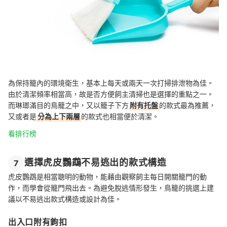
為保持籠內的環境衛生，基本上每天或兩天一次打掃排泄物為佳。
由於清潔頻率相當高，故是否方便飼主清掃也是選擇的重點之一。
而琳瑯滿目的鳥籠之中，又以籠子下方
附有托盤
的款式最為推薦，
又或者是
分為上下兩層
的款式也相當便於清潔。
看排行榜
選擇虎皮鸚鵡不易逃出的款式構造
7
虎皮鸚鵡是相當聰明的動物，能藉由觀察飼主每日開關籠門的動
作，而學會從籠門飛出去。為避免脫逃情形發生，鳥籠的挑選上建
議以不易逃出款式構造或設計為佳。
出入口附有鉤扣