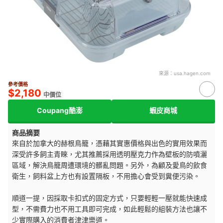
來源：
usa.hagen.com
參考價格
$2,180
中價位
Coupang酷澎
蝦皮商城
商品摘要
來自於加拿大的赫根鳥籠，憑藉其實惠價格與出色的實用效果而
深受許多飼主青睞，尤其推薦採用透明壓克力作為壁板的防噴灑
區域，解決鳥籠周遭環境的髒亂問題。另外，為顧及愛鳥的飲食
衛生，飼料盆上方也有設置隔板，不用擔心會受到糞便污染。
順道一提，因採取卡扣式的固定方式，只要輕輕一壓就能快速成
型，不需費力也不用工具即可完成，如此輕鬆的組裝方法也讓不
少實際購入的消費者津津樂道。