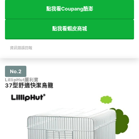
點我看Coupang酷澎
點我看蝦皮商城
資訊錯誤回報
No.2
LillipHut麗利寶
37型舒適快潔鳥籠