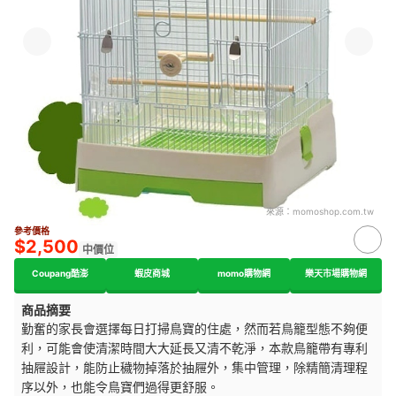
來源：
momoshop.com.tw
參考價格
$2,500
中價位
Coupang酷澎
蝦皮商城
momo購物網
樂天市場購物網
商品摘要
勤奮的家長會選擇每日打掃鳥寶的住處，然而若鳥籠型態不夠便
利，可能會使清潔時間大大延長又清不乾淨，本款鳥籠帶有專利
抽屜設計，能防止穢物掉落於抽屜外，集中管理，除精簡清理程
序以外，也能令鳥寶們過得更舒服。