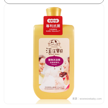
來源：
wowwowbaby.com