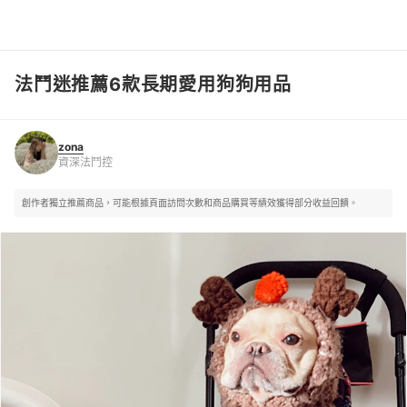
法鬥迷推薦6款長期愛用狗狗用品
zona
資深法鬥控
zona
資深法鬥控
創作者獨立推薦商品，可能根據頁面訪問次數和商品購買等績效獲得部分收益回饋。