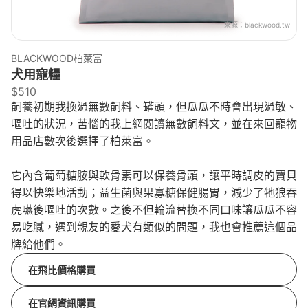
來源：
blackwood.tw
BLACKWOOD柏萊富
犬用寵糧
$510
飼養初期我換過無數飼料、罐頭，但瓜瓜不時會出現過敏、
嘔吐的狀況，苦惱的我上網閱讀無數飼料文，並在來回寵物
用品店數次後選擇了柏萊富。
它內含葡萄糖胺與軟骨素可以保養骨頭，讓平時調皮的寶貝
得以快樂地活動；益生菌與果寡糖保健腸胃，減少了牠狼吞
虎嚥後嘔吐的次數。之後不但輪流替換不同口味讓瓜瓜不容
易吃膩，遇到親友的愛犬有類似的問題，我也會推薦這個品
牌給他們。
在飛比價格購買
在官網資訊購買