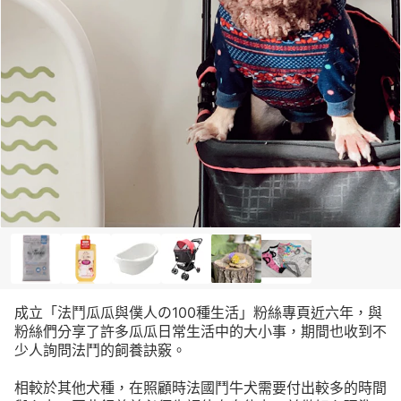
成立「法鬥瓜瓜與僕人の100種生活」粉絲專頁近六年，與
粉絲們分享了許多瓜瓜日常生活中的大小事，期間也收到不
少人詢問法鬥的飼養訣竅。
相較於其他犬種，在照顧時法國鬥牛犬需要付出較多的時間