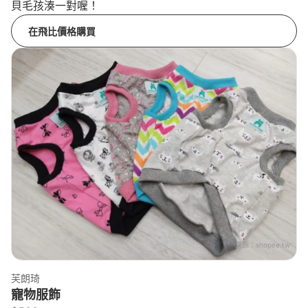
貝毛孩湊一對喔！
在飛比價格購買
來源：
shopee.tw
芙朗琦
寵物服飾