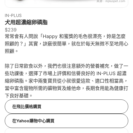
來源：
inpluspet.com
IN-PLUS
犬用超濃縮卵磷脂
$239
常常會有人問說「Happy 和蜜獎的毛色很漂亮，妳是怎麼
照顧的？」其實，訣竅很簡單，就在於每天無微不至地用心
照顧。
除了日常飲食以外，我們也很注意額外的營養補充，做了一
些功課後，選擇了市場上評價和信譽良好的 IN-PLUS 超濃
縮卵磷脂。家中兩隻寶貝從小就很愛這款、適口性相當高，
當中富含寵物所需的礦物質及維他命，長期食用能為健康打
下良好基礎。
在飛比價格購買
在Yahoo購物中心購買