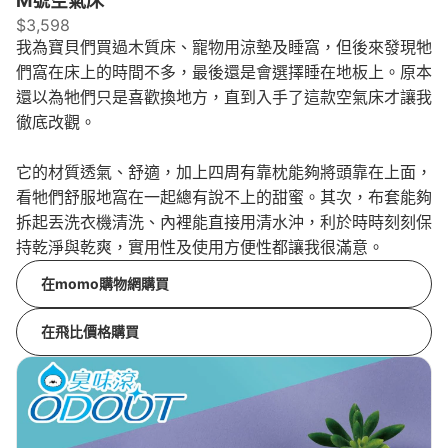
M號空氣床
$3,598
我為寶貝們買過木質床、寵物用涼墊及睡窩，但後來發現牠
們窩在床上的時間不多，最後還是會選擇睡在地板上。原本
還以為牠們只是喜歡換地方，直到入手了這款空氣床才讓我
徹底改觀。
它的材質透氣、舒適，加上四周有靠枕能夠將頭靠在上面，
看牠們舒服地窩在一起總有說不上的甜蜜。其次，布套能夠
拆起丟洗衣機清洗、內裡能直接用清水沖，利於時時刻刻保
持乾淨與乾爽，實用性及使用方便性都讓我很滿意。
在momo購物網購買
在飛比價格購買