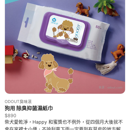
來源：
odout.com
ODOUT臭味滾
狗用 除臭抑菌濕紙巾
$890
柴犬愛乾淨，Happy 和蜜獎也不例外，從四個月大後就不
會在家裡大小便．不論刮風下雨一定要到有草皮的地方解