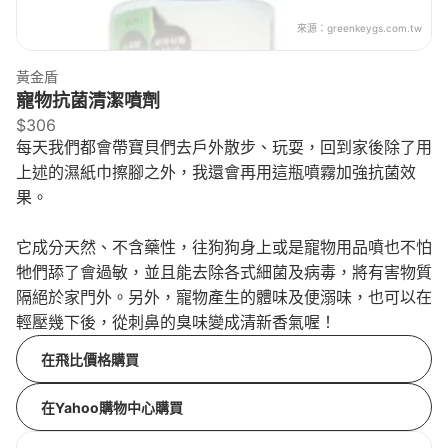
來源：
greenkeygs.com.tw
黃金盾
寵物抗菌清潔噴劑
$306
每天我們都會帶寶貝們去戶外散步、玩耍，回到家後除了用
上述的濕紙巾擦腳之外，我還會再用這瓶噴霧加強抗菌效
果。
它成分天然、不含藥性，往狗狗身上或是寵物用品噴也不怕
牠們舔了會過敏，並且能去除各式細菌及病毒，將有害物質
隔絕於家門外。另外，寵物產生的體味及便溺味，也可以在
輕壓幾下後，從刺鼻的臭味變成清新香氣喔！
在飛比價格購買
在Yahoo購物中心購買