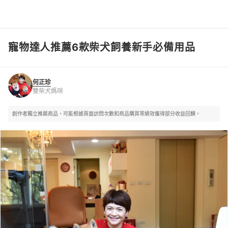
寵物達人推薦6款柴犬飼養新手必備用品
何正珍
雙柴犬媽咪
何正珍
雙柴犬媽咪
創作者獨立推薦商品，可能根據頁面訪問次數和商品購買等績效獲得部分收益回饋。