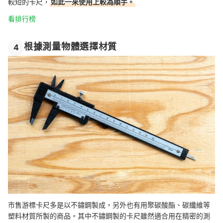
較短的卡尺，
如此一來使用上較為順手。
看排行榜
根據測量物體選擇材質
4
市售游標卡尺多是以不鏽鋼製成，另外也有用聚碳酸酯、碳纖維等
塑料材質所製的商品。其中不鏽鋼製的卡尺雖然適合用在精密的測