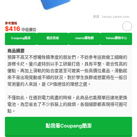
來源：
tw.buy.yahoo.com
參考價格
$416
中低價位
Coupang酷澎
蝦皮商城
momo購物網
Yahoo購物中心
商品摘要
預算不高又不想犧牲精準度的朋友們，不妨參考這款做工細緻的
游標卡尺。量爪處特別以手工研磨打造，具有平整、密合性高的
優點，再加上滑軌的貼合度甚至可媲美一些高價位產品，滑動起
來不易出現晃動或不順的狀況，對於學生族群或想要用在一般日
常測量的人來說，是 CP值絕佳的理想之選。
不僅如此，在遇到電力耗盡的時候，此商品也能簡單迅速地更換
電池，為您省去了不少拆裝上的麻煩，各個細節都表現得可圈可
點。
點我看Coupang酷澎