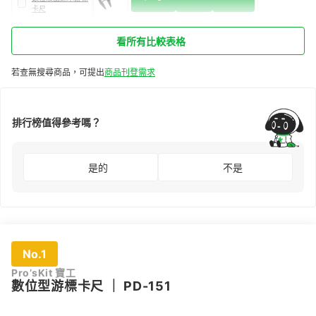
卡尺
看所有比較表格
若查無搜尋商品，可提出
商品刊登需求
排行榜值得參考嗎？
是的
不是
No.1
Pro’sKit 寶工
數位型游標卡尺
｜
PD-151