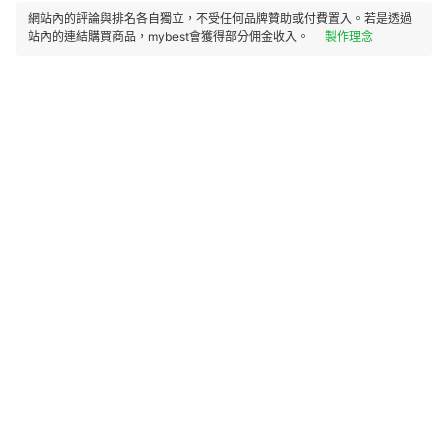
網站內的評論與排名各自獨立，不受任何品牌贊助或付費置入。若是透過
站內的連結購買商品，mybest會獲得部分佣金收入。
製作理念