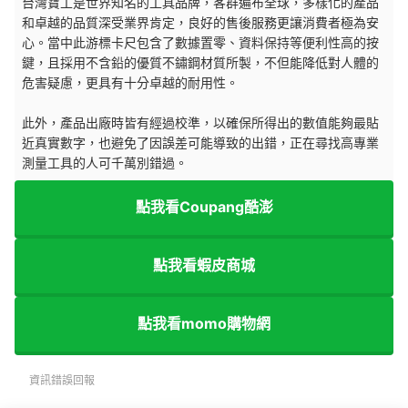
台灣寶工是世界知名的工具品牌，客群遍布全球，多樣化的產品
和卓越的品質深受業界肯定，良好的售後服務更讓消費者極為安
心。當中此游標卡尺包含了數據置零、資料保持等便利性高的按
鍵，且採用不含鉛的優質不鏽鋼材質所製，不但能降低對人體的
危害疑慮，更具有十分卓越的耐用性。
此外，產品出廠時皆有經過校準，以確保所得出的數值能夠最貼
近真實數字，也避免了因誤差可能導致的出錯，正在尋找高專業
測量工具的人可千萬別錯過。
點我看Coupang酷澎
點我看蝦皮商城
點我看momo購物網
資訊錯誤回報