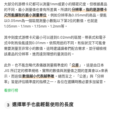
大部分的游標卡尺都可以測量1mm或更小的精密尺度，但根據產品
的不同，最小測量值也會有所差異。所謂的
分辨率，指的是游標卡
尺所能讀取的最小測量單位
，例如分辨率為0.05mm的商品，便能
以0.05mm為一個區間測量小數點以下第2位的數值，也就是
1.05mm、1.1mm、1.15mm、1.2mm等。
其中刻度式游標卡尺最小可以達到0.02mm的區間，帶表式和電子
式中則有些能達到0.01mm。依照用途的不同，有些狀況下可能會
需要測量至非常小的數值，這時建議讀者們配合需求，並仔細檢視
該產品的分辨率，進而達到理想的量測目的。
此外，也不能忽略代表儀器測量精準度的「
公差
」，這是由日本
JIS 所訂定的標準規格，實際的數值與測量值之間的差異會以±來表
示，而這個
數值越小代表越準確
。總而言之，「公差」與「分辨
率」皆是評估精準度的指標之一，各位在選購時務必要多加留意。
看排行榜
選擇單手也能輕鬆使用的長度
3