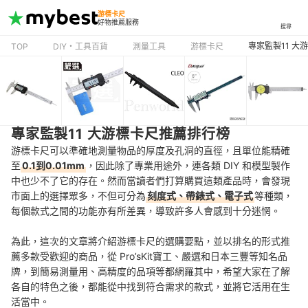
游標卡尺
好物推薦服務
搜尋
專家監製11 大
TOP
DIY・工具百貨
測量工具
游標卡尺
專家監製11 大游標卡尺推薦排行榜
游標卡尺可以準確地測量物品的厚度及孔洞的直徑，且單位能精確
至
0.1到0.01mm
，因此除了專業用途外，連各類 DIY 和模型製作
中也少不了它的存在。然而當讀者們打算購買這類產品時，會發現
市面上的選擇眾多，不但可分為
刻度式、帶錶式、電子式
等種類，
每個款式之間的功能亦有所差異，導致許多人會感到十分迷惘。
為此，這次的文章將介紹游標卡尺的選購要點，並以排名的形式推
薦多款受歡迎的商品，從 Pro’sKit寶工、嚴選和日本三豐等知名品
牌，到簡易測量用、高精度的品項等都網羅其中，希望大家在了解
各自的特色之後，都能從中找到符合需求的款式，並將它活用在生
活當中。