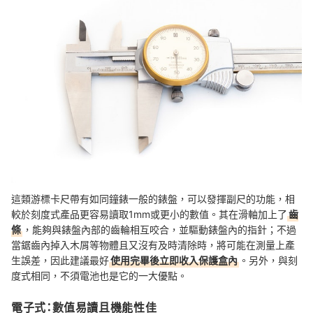
這類游標卡尺帶有如同鐘錶一般的錶盤，可以發揮副尺的功能，相
較於刻度式產品更容易讀取1mm或更小的數值。其在滑軸加上了
齒
條
，能夠與錶盤內部的齒輪相互咬合，並驅動錶盤內的指針；不過
當鋸齒內掉入木屑等物體且又沒有及時清除時，將可能在測量上產
生誤差，因此建議最好
使用完畢後立即收入保護盒內
。另外，與刻
度式相同，不須電池也是它的一大優點。
電子式：數值易讀且機能性佳