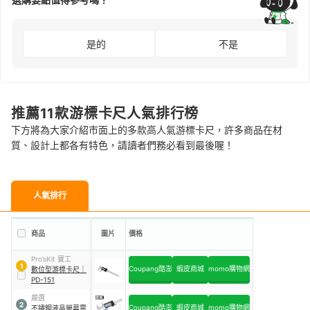
是的
不是
推薦11款游標卡尺人氣排行榜
下方將為大家介紹市面上的多款高人氣游標卡尺，許多商品在材
質、設計上都各有特色，請讀者們務必看到最後喔！
人氣排行
商品
圖片
價格
Pro’sKit 寶工
1
Coupang酷澎
蝦皮商城
momo購物網
數位型游標卡尺
｜
PD-151
嚴選
2
Coupang酷澎
蝦皮商城
momo購物網
不鏽鋼液晶螢幕電