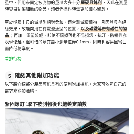
量中，但用來固定被測物的量爪大多十分
堅硬且鋒利
，因此在測量
時容易刮傷細緻的物品，讀者們操作時需更加細心留意。
至於塑膠卡尺的量爪則相對柔和、適合測量精細物，且因其具有絕
緣效果，故能夠用在有電流通過的位置，
以及磁鐵等帶有磁性的物
品
；再加上重量較輕，即使不慎掉落也不易損壞，抗汙、防鏽性亦
表現優越。但可惜的是其最小測量值僅0.1mm，同時也容易因彎曲
而降低精準度。
看排行榜
確認其他附加功能
5
以下將介紹部分產品可能具有的便利附加機能，大家可依照自己的
需求來斟酌選購。
緊固螺釘：取下被測物後也能鎖定讀數