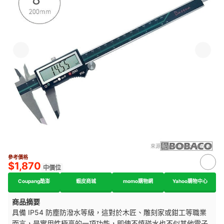
來源：
momoshop.com.tw
參考價格
$1,870
中價位
Coupang酷澎
蝦皮商城
momo購物網
Yahoo購物中心
商品摘要
具備 IP54 防塵防潑水等級，這對於木匠、雕刻家或鉗工等職業
而言，是實用性極高的一項功能，即使不慎碰水也不似其他電子