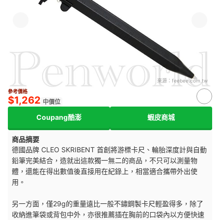
來源：
feebee.com.tw
參考價格
$1,262
中價位
Coupang酷澎
蝦皮商城
商品摘要
德國品牌 CLEO SKRIBENT 首創將游標卡尺、輪胎深度計與自動
鉛筆完美結合，造就出這款獨一無二的商品，不只可以測量物
體，還能在得出數值後直接用在紀錄上，相當適合攜帶外出使
用。
另一方面，僅29g的重量遠比一般不鏽鋼製卡尺輕盈得多，除了
收納進筆袋或背包中外，亦很推薦插在胸前的口袋內以方便快速