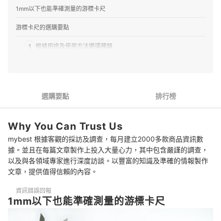
1mm以下也能準確測量的游標卡尺
游標卡尺的選購要點
1
根據用途及使用方法選擇種類
2
留意分辨率及公差
3
選擇單手也能輕鬆使用的長度
選購要點
排行榜
4
根據測量物體選擇材質
Why You Can Trust Us
5
確認其他附加功能
mybest 根據客觀的採訪及調查，每月建立2000多款商品資訊數
6
考慮品牌信譽和自身預算
據。並且在每篇文章製作上投入大量心力，其中包含嚴謹的調查，
以及與各領域專家進行深度訪談。以豐富的知識及準確的情報製作
推薦11款游標卡尺人氣排行榜
文章，提供值得信賴的內容。
專家精選2款人氣游標卡尺
資訊錯誤回報
1mm以下也能準確測量的游標卡尺
專家解惑！選購游標卡尺的常見問題