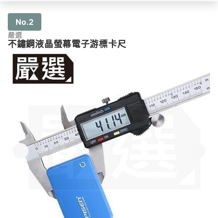
No.2
嚴選
不鏽鋼液晶螢幕電子游標卡尺