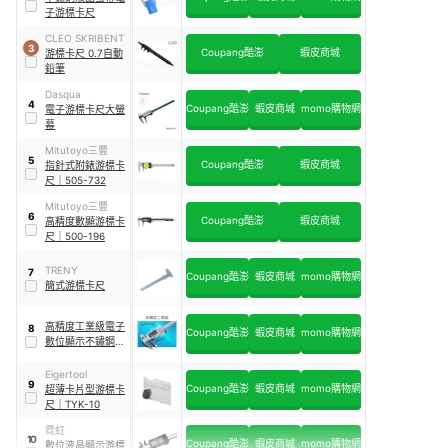
子游標卡尺
CLEO SKRIBENT
3
Coupang酷澎
蝦皮商城
游標卡尺 0.7自動
鉛筆
Dasqua
4
Coupang酷澎
蝦皮商城
momo購物網
電子游標卡尺大螢
幕
Mitutoyo三豐
5
Coupang酷澎
蝦皮商城
指針式附錶游標卡
尺
｜
505-732
Mitutoyo三豐
6
Coupang酷澎
蝦皮商城
高精度數顯游標卡
尺
｜
500-196
TRENY
7
Coupang酷澎
蝦皮商城
momo購物網
簡式游標卡尺
高精度工業級電子
8
Coupang酷澎
蝦皮商城
momo購物網
數位顯示不鏽鋼游
標卡尺
Eigertool
9
Coupang酷澎
蝦皮商城
momo購物網
超薄卡片型游標卡
尺
｜
TYK-10
霓虹
10
Coupang酷澎
蝦皮商城
momo購物網
數位液晶顯示游標