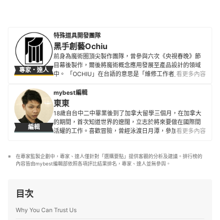
特殊道具開發團隊
黑手創藝Ochiu
前身為魔術圈頂尖製作團隊，曾參與六次《央視春晚》節
目幕後製作，爾後將魔術概念應用發展至產品設計的領域
專家・達人
中。 「OCHIU」在台語的意思是「維修工作者」，以傳達
看更多內容
團隊精實幹練的匠人精神，如同一切產品設計的「幕後黑
手」，以「站在巨人的肩膀上」為主要理念，跳脫原有的
mybest編輯
設計框架，運用最適合的材料與特殊技術協助創作者的想
東東
法落地，創作出人們所需。
18歲自台中二中畢業後到了加拿大留學三個月，在加拿大
黑手創藝Ochiu的簡介
的期間，首次知道世界的遼闊，立志於將來要做在國際間
編輯
活耀的工作。喜歡冒險，曾經泳渡日月潭，參加蘭嶼馬拉
看更多內容
松，以及單人24小時摩托車環台。目前到日本即將進入第8
年，8年生涯皆在 SHAREHOUSE 度過，曾經接受過山口
在專家監製企劃中，專家、達人僅針對「選購要點」提供客觀的分析及建議。排行榜的
縣和熊本縣的電視訪問。
內容皆由mybest編輯部依照各項評比結果排名，專家、達人並無參與。
東東的簡介
目次
Why You Can Trust Us