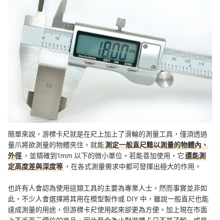
Q：直尺可以替代游標卡尺的功能嗎？
Q：高價的游標卡尺會比較精準嗎？
Q：游標卡尺適合帶出門使用嗎？
總結
簡單來說，游標卡尺就是在尺上加上了滑輪的測量工具，僅須透過
量爪將欲測量的物體夾住，就能
測定一般直尺難以測量的物體內、
外徑
，並精確到1mm 以下的微小單位。若能善加使用，它
還能測
定高度差與深度等
，在各式測量需求中都可發揮出極大的作用。
也許有人會認為使用這類工具的主要為專業人士，然而事實並非如
此，不少人會選擇將其用在模型製作或 DIY 中，雖說一般直尺也能
達成測量的用途，但游標卡尺使用起來卻更為方便。加上現在市面