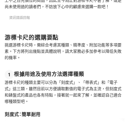
上不乏百元價位的商品，因此至今為止對游標卡尺不甚了解、或是
尚未使用過的讀者們，不妨放下心中的顧慮來選購一款吧！
資訊錯誤回報
游標卡尺的選購要點
挑選游標卡尺時，需綜合考慮其種類、精準度、附加功能等多項要
素。下方將列出幾點並具體說明，請大家務必多加參考以降低失敗
的機率。
根據用途及使用方法選擇種類
1
游標卡尺的種類主要可以分為「刻度式」、「帶表式」和「電子
式」這三類，雖然目前以方便讀取數值的電子式為主流，但刻度式
和錶盤式的產品也各有特點，接著就一起來了解，並確認自己適合
哪種類型吧。
刻度式：簡單耐用