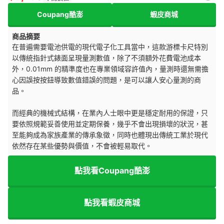
Coupang酷澎
蝦皮商城
商品摘要
在普遍需要電池供電的現代電子化工具當中，這款游標卡尺特別
以傳統指針式錶面呈現量測數值，除了不須額外花費電池成本
外，0.01mm 的精準度也在專業領域容許值內，量測時還無需擔
心因誤按按鈕導致數值錯誤的問題，是可以讓人安心量測的商
品。
而經典的機械式結構，在業內人士眼中更是穩定耐用的保證，只
要依照規範妥善使用並定期保養，幾乎不會出現損壞的狀況，甚
至能夠成為家族產業的傳承象徵，同時也體現出傳統工業於現代
依然存在某些優勢與價值，不會被輕易取代。
點我看Coupang酷澎
點我看蝦皮商城