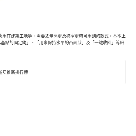
應用在建築工地等、需要丈量高處及狹窄處時可用到的款式，基本上
為基點的固定鉤」、「用來保持水平的凸面狀」及「一鍵收回」等細
鋼捲尺推薦排行榜