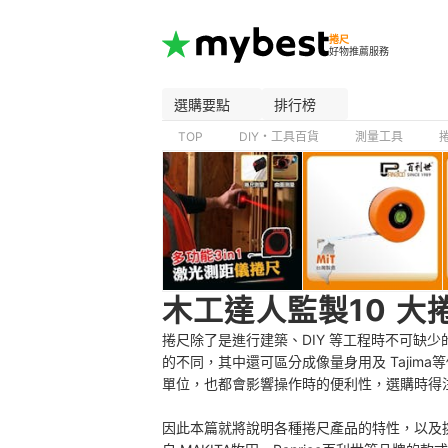
捲尺
好物推薦服務
選購要點
排行榜
TOP
DIY・工具百貨
測量工具
木工達人監製10 大
捲尺除了是進行建築、DIY 等工程時不可缺
的不同，其中還可區分成像量身用及 Taji
單位，也都會影響操作時的便利性，選購時得
因此本篇就將說明各種捲尺產品的特性，以及