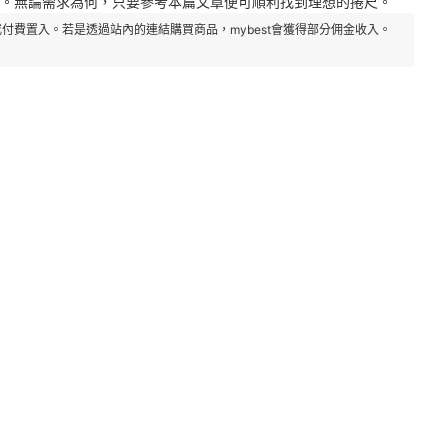
牌的款式。無論需求為何，只要參考本篇文章便可順利找到理想的捲尺。
付費置入。若是透過站內的連結購買商品，mybest會獲得部分佣金收入。