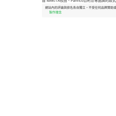
自 MAKITA牧田、Panrico百利世等品
網站內的評論與排名各自獨立，不受任何品牌贊助或
製作理念