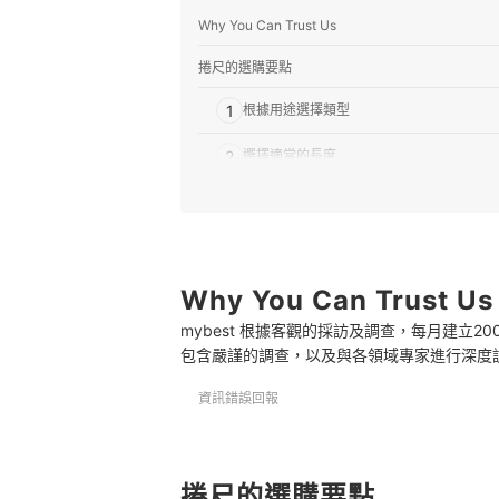
Why You Can Trust Us
捲尺的選購要點
1
根據用途選擇類型
2
選擇適當的長度
3
不可忽略尺面的寬度
4
材質選擇也取決於需求
5
Why You Can Trust Us
確認前端有無固定爪
mybest 根據客觀的採訪及調查，每月建立
6
確認有無自動煞停
包含嚴謹的調查，以及與各領域專家進行深度
推薦十大捲尺人氣排行榜
資訊錯誤回報
專家解惑！選購捲尺的常見問題
捲尺怎麼看？
捲尺的選購要點