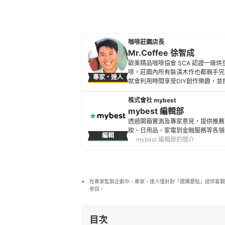
咖啡莊園店長
Mr.Coffee 徐智成
歐美精品咖啡協會 SCA 認證一
啡，莊園內所有裝潢木作也都親手完
專家・達人
就會利用時間享受DIY創作樂趣，並撰
會安排長假出國自助旅行，品嚐世界
Mr.Coffee 徐智成的簡介
株式會社 mybest
mybest 編輯部
透過開箱實測及專家意見，提供推薦
妝、日用品、家電到金融服務等各領
編輯
mybest 編輯部的簡介
在專家監製企劃中，專家、達人僅針對「選購要點」提供客觀
參與。
目次