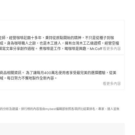
級烘豆師，經營咖啡莊園十多年，秉持從原點開始的精神，不只是從種子到咖
成。身為咖啡職人之餘，也是木工達人，擁有台灣木工乙級證照，經營空檔
寫文章分享創作過程。 煮咖啡是工作，喝咖啡是興趣，Mr.Coffee 每年都
看更多內容
各地的好咖啡，並在部落格與大家分享喔！
商品相關資訊。 為了讓每月400萬名使用者享受最完美的選擇體驗，從美
域，每日努力不懈地製作全新內容。
看更多內容
的分析及建議。排行榜的內容皆由mybest編輯部依照各項評比結果排名，專家、達人並無