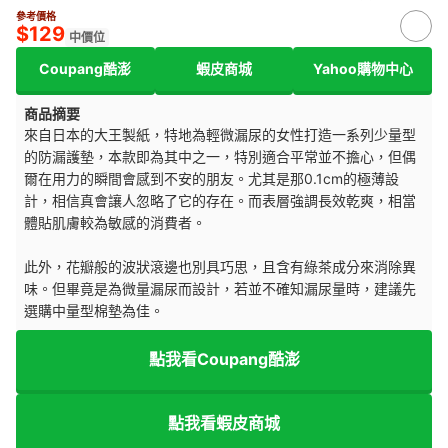
參考價格
$129
中價位
Coupang酷澎
蝦皮商城
Yahoo購物中心
商品摘要
來自日本的大王製紙，特地為輕微漏尿的女性打造一系列少量型
的防漏護墊，本款即為其中之一，特別適合平常並不擔心，但偶
爾在用力的瞬間會感到不安的朋友。尤其是那0.1cm的極薄設
計，相信真會讓人忽略了它的存在。而表層強調長效乾爽，相當
體貼肌膚較為敏感的消費者。
此外，花瓣般的波狀滾邊也別具巧思，且含有綠茶成分來消除異
味。但畢竟是為微量漏尿而設計，若並不確知漏尿量時，建議先
選購中量型棉墊為佳。
點我看Coupang酷澎
點我看蝦皮商城