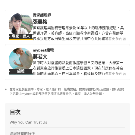
資深護理師
張展榕
擁有護理與醫務管理背景及10年以上的臨床照護經驗，具
備護理師、美容師、高級心臟救命術證照，亦曾在醫療單
專家・達人
位承接地方政府衛生局及失智共照中心共同輔導的失智照
看更多內容
護計畫，並協助不同年齡層的失智者進行認知促進及預防
延緩失能之課程參與，進而趨緩疾病惡化程度。熱愛人群
mybest編輯
也喜愛與長輩互動，期望跨越不同文化族群來協助每位需
蔣若文
要照護的人們。
國中時因對漫畫的熱愛而激起學習日文的念頭，大學第一
張展榕的簡介
次到東京旅行後更愛上日本這個國家，現在則居住在神奈
編輯
川縣的湘南地區。在日本追星、看棒球及旅行是人生三大
看更多內容
樂事，也喜歡接觸新商品與各種事物，除了過去曾經營過
自己的部落格外，也陸續為不少觀光旅遊網站撰寫過相關
在專家監製企劃中，專家、達人僅針對「選購要點」提供客觀的分析及建議。排行榜的
文章。目前擔任 mybest 編輯已超過4年。
內容皆由mybest編輯部依照各項評比結果排名，專家、達人並無參與。
蔣若文的簡介
目次
Why You Can Trust Us
漏尿護墊的特性