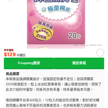
來源：
tw.buy.yahoo.com
參考價格
$129
中價位
Coupang酷澎
蝦皮商城
商品摘要
本款商品強調蝶翼設計，加強固定防護不走位；並採用獨家
ZIOX除臭配方，配上淡淡紅漿果香氛，讓心情更加愉悅。而除了
此次介紹的中量型，同系列亦有多量、特多量等版本可選。
惟因網購平台多以6包入、12包入的組合形式販售，對於初次購
買而擔心香味不符喜好的消費者而言，也許較有壓力消耗庫存