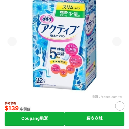
來源：
feebee.com.tw
參考價格
$139
中價位
Coupang酷澎
蝦皮商城