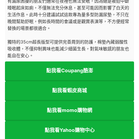
有漏尿困擾的朋友們通常在夜裡也無法安眠，因為總是被迫中斷
睡眠起床如廁，不僅無法充分休息，甚至可能因而影響了白天的
生活作息。此時十分建議試試這款專為量多型防漏尿墊，不只在
晚間幫助舒眠，例如長時間的會議或是觀賞表演等，不方便經常
替換的場景都很適合。
獨特的35cm超長版型可提供完善周到的防護，棉墊內藏弱酸性
吸收體，不僅抑制異味也能減少細菌生長，對氣味敏感的朋友也
能自在安心。
點我看Coupang酷澎
點我看蝦皮商城
點我看momo購物網
點我看Yahoo購物中心