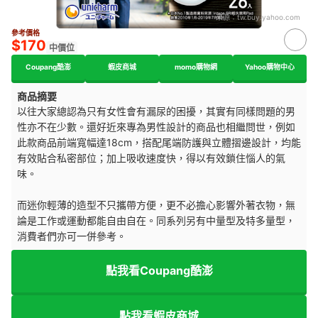
來源：
tw.buy.yahoo.com
參考價格
$170
中價位
Coupang酷澎
蝦皮商城
momo購物網
Yahoo購物中心
商品摘要
以往大家總認為只有女性會有漏尿的困擾，其實有同樣問題的男
性亦不在少數。還好近來專為男性設計的商品也相繼問世，例如
此款商品前端寬幅達18cm，搭配尾端防護與立體摺邊設計，均能
有效貼合私密部位；加上吸收速度快，得以有效鎖住惱人的氣
味。
而迷你輕薄的造型不只攜帶方便，更不必擔心影響外著衣物，無
論是工作或運動都能自由自在。同系列另有中量型及特多量型，
消費者們亦可一併參考。
點我看Coupang酷澎
點我看蝦皮商城