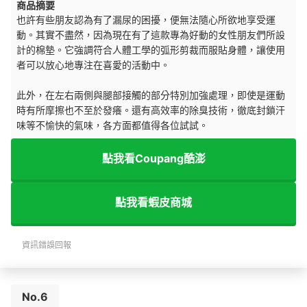
商品摘要
也許有些朋友認為有了漏尿的困擾，便無法隨心所欲地享受運
動。其實不盡然，因為現在有了這款專為好動的女性朋友們所設
計的棉墊。它強調符合人體工學的弧形剪裁而服貼身體，讓使用
者可以放心地專注在喜愛的活動中。
此外，在左右兩側與腿部接觸的部分特別加強處理，即使是運動
時有所摩擦也不至於發癢。還有高效率的除臭技術，徹底封鎖汗
味等不愉快的氣味，各方面都值得各位試試。
點我看Coupang酷澎
點我看蝦皮商城
資訊錯誤回報
No.6