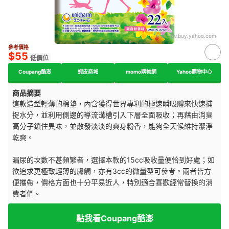
來源：
tw.buy.yahoo.com
參考價格
$55
低價位
Coupang酷澎
蝦皮商城
momo購物網
Yahoo購物中心
商品摘要
這款造型輕薄的棉墊，內含獲得世界專利的極速瞬吸體來快速捕
捉水分，並利用側邊的導流溝槽引入下層全面吸收；再藉由消臭
高分子鎖住異味，並散發淡淡的爽身粉香，能夠全天候維持潔淨
乾爽。
漏尿的次數不甚頻繁者，選擇本款的15cc吸收量便恰到好處；如
欲追求更極致輕薄的膚觸，亦有3cc的微量型可參考。兩者皆方
便攜帶，價格方面也十分平易近人，特別適合喜歡經常替換的消
費者們。
點我看Coupang酷澎