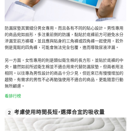
防漏尿墊其實細分男女專用，而且各有不同的貼心設計。男性專用
的商品宛如扇形，多注重前側的防護，黏貼於底褲前方可避免水分
滲漏至前方褲襠，並且應與貼身的三角褲或四角褲一起使用，若外
側是寬鬆的四角褲，可能會無法完全包覆，進而導致尿液滲漏。
另一方面，女性專用的則是類似衛生棉的長方形，並貼於底褲的中
央，雖然如前所述衛生棉並不適合用來代替防漏尿墊，但兩者用法
相同。以往專為男性設計的商品十分少見，但近來已有慢慢增加的
趨勢，有需求的男性不必再勉強使用不適合的商品，更能隨意行動
無所顧慮。
看排行榜
考慮使用時間長短，選擇合宜的吸收量
2