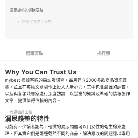
漏尿護墊的選購要點
1
防漏尿墊男女有別
2
考慮使用時間長短，選擇合宜的吸收量
3
肌膚敏感者建議選用天然材質的商品
選購要點
排行榜
推薦十大漏尿護墊推薦排行榜
Why You Can Trust Us
漏尿護墊使用時的注意事項
mybest 根據客觀的採訪及調查，每月建立2000多款商品資訊數
專家解惑！選購漏尿護墊的常見問題
據。並且在每篇文章製作上投入大量心力，其中包含嚴謹的調查，
以及與各領域專家進行深度訪談。以豐富的知識及準確的情報製作
其他看護用商品
文章，提供值得信賴的內容。
總結
資訊錯誤回報
漏尿護墊的特性
可能有不少讀者認為，輕微的漏尿問題可以用女性的衛生棉來處
理，但其實它們是兩種截然不同的商品，解決尿液的問題應以專用