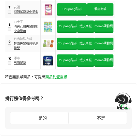
安親
7
Coupang酷澎
蝦皮商城
抑菌潔淨墊中量型
白十字
8
Coupang酷澎
蝦皮商城
momo購物網
清爽女用失禁護墊
少中量用
日商特殊衣料
9
Coupang酷澎
蝦皮商城
momo購物網
輕微失禁布護墊少
量型
添寧
10
Coupang酷澎
蝦皮商城
momo購物網
男用尿墊
若查無搜尋商品，可提出
商品刊登需求
排行榜值得參考嗎？
是的
不是