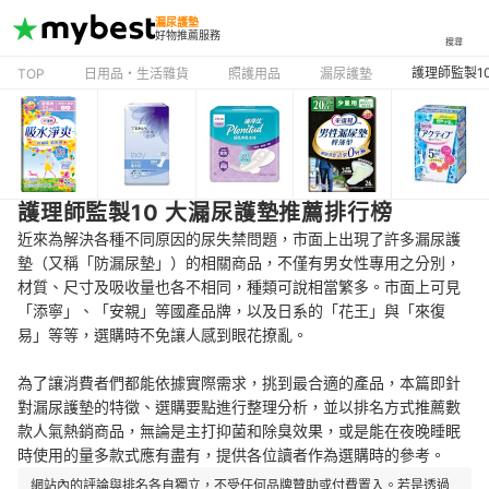
漏尿護墊
好物推薦服務
搜尋
護理師監製1
TOP
日用品・生活雜貨
照護用品
漏尿護墊
護理師監製10 大漏尿護墊推薦排行榜
近來為解決各種不同原因的尿失禁問題，市面上出現了許多漏尿護
墊（又稱「防漏尿墊」）的相關商品，不僅有男女性專用之分別，
材質、尺寸及吸收量也各不相同，種類可說相當繁多。市面上可見
「添寧」、「安親」等國產品牌，以及日系的「花王」與「來復
易」等等，選購時不免讓人感到眼花撩亂。
為了讓消費者們都能依據實際需求，挑到最合適的產品，本篇即針
對漏尿護墊的特徵、選購要點進行整理分析，並以排名方式推薦數
款人氣熱銷商品，無論是主打抑菌和除臭效果，或是能在夜晚睡眠
時使用的量多款式應有盡有，提供各位讀者作為選購時的參考。
網站內的評論與排名各自獨立，不受任何品牌贊助或付費置入。若是透過