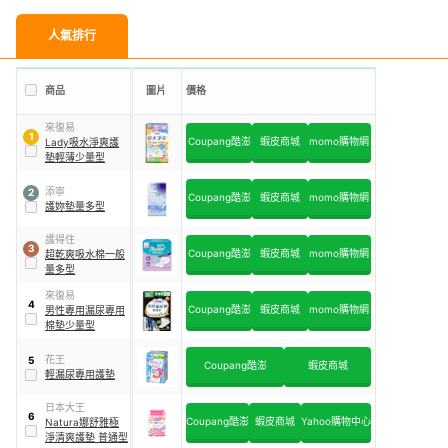
人氣排行
商品
圖片
價格
來復易
1
Coupang酷澎
蝦皮商城
momo購物網
Lady吸水淨爽護
墊輕薄少量型
添寧
2
Coupang酷澎
蝦皮商城
momo購物網
護妳墊量多型
護得住
3
Coupang酷澎
蝦皮商城
momo購物網
超乾爽吸水棉一般
量多型
來復易
4
Coupang酷澎
蝦皮商城
momo購物網
男性專用漏尿專用
棉墊少量型
花王
5
Coupang酷澎
蝦皮商城
輕漏尿專用護墊
日本大王
6
Coupang酷澎
蝦皮商城
Yahoo購物中心
Natura娜舒雅極
淨清爽護墊 普通型