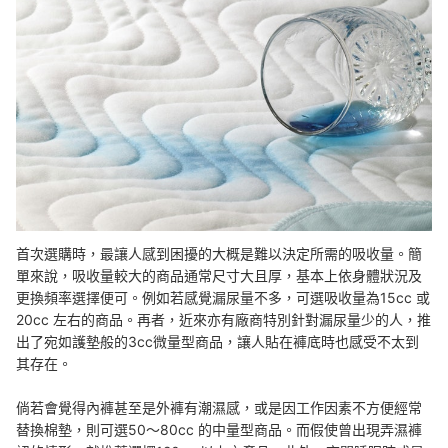
首次選購時，最讓人感到困擾的大概是難以決定所需的吸收量。簡
單來說，吸收量較大的商品通常尺寸大且厚，基本上依身體狀況及
更換頻率選擇便可。例如若感覺漏尿量不多，可選吸收量為15cc 或
20cc 左右的商品。再者，近來亦有廠商特別針對漏尿量少的人，推
出了宛如護墊般的3cc微量型商品，讓人貼在褲底時也感受不太到
其存在。
倘若會覺得內褲甚至是外褲有潮濕感，或是因工作因素不方便經常
替換棉墊，則可選50～80cc 的中量型商品。而假使曾出現弄濕褲