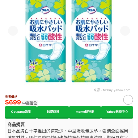
來源：
tw.buy.yahoo.com
參考價格
$699
中高價位
Coupang酷澎
蝦皮商城
momo購物網
Yahoo購物中心
商品摘要
日本品牌白十字推出的這款少、中型吸收量尿墊，強調全面採用
透氣材質，即使長時間使用也能持續保持肌膚清爽。搭配具有平