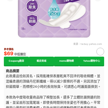
來源：
tw.buy.yahoo.com
參考價格
$69
中低價位
Coupang酷澎
蝦皮商城
momo購物網
Yahoo購物中心
商品摘要
此款產品恰如其名，採用能確保表層乾爽不回滲的吸收棉體，並
混編柔適的頂級丹尼斯纖維，得以減少摩擦的不適。另因添加了
抑菌精華，而標榜24小時的長效除臭，可謂悉心呵護面面俱到。
本款為中度吸收量商品除了棉墊加長，還多了立體防漏側邊的防
護，並呈扇形加寬尾端，即使長時間保持坐姿也不用擔心。平常
使用少量型的消費者們，在外出旅行或運動時便可考慮換用此