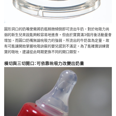
圓形洞口的奶嘴使需將奶瓶稍微傾倒即可流出牛奶，對於吮吸力尚
弱的新生兒來說能夠較容易地進食。但由於寶寶滿3個月後活動量會
增加，而圓口奶嘴無論吮吸力的強弱，所流出的牛奶皆為定量，故
有可能讓開始掌握吮吸訣竅的嬰兒感到不滿足。為了能確實訓練寶
寶的吸吮，建議從此時期更換不同的開口類型。
橫切與三切開口：可依靠吮吸力改變出奶量