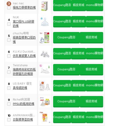
nac nac
3
Coupang酷澎
蝦皮商城
momo購物網
吸吮力學標準奶嘴
NUK
4
Coupang酷澎
蝦皮商城
momo購物網
寬口徑PLUS矽膠
奶嘴
chuchu啾啾
5
Coupang酷澎
蝦皮商城
經典型標準口徑奶
嘴
KU.KU Duckbill酷
6
Coupang酷澎
蝦皮商城
momo購物網
咕鴨
仿乳實感雙入奶嘴
Twistshake
7
Coupang酷澎
蝦皮商城
瑞典時尚彩虹奶瓶
矽膠圓孔奶嘴頭
US BABY 優生
8
Coupang酷澎
蝦皮商城
momo購物網
真母感奶嘴
Richell利其爾
9
Coupang酷澎
蝦皮商城
PPSU奶瓶用奶嘴
ANPANMAN麵包
10
Coupang酷澎
蝦皮商城
momo購物網
超人
日製標準型奶嘴