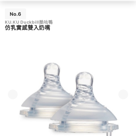
No.6
KU.KU Duckbill酷咕鴨
仿乳實感雙入奶嘴