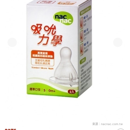
來源：
nacnac.com.tw