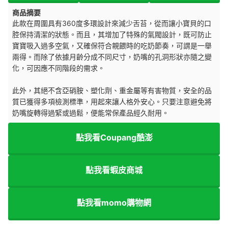
商品摘要
此款在周圍具有360度多環設計來減少舌苔，從而讓小寶貝的口
腔保持清潔的狀態。而且，其增加了特殊的氣閥設計，既可防止
寶寶吸入過多空氣，又確保符合親餵時的吃奶節奏，可謂是一舉
兩得。而除了依據月齡分成不同尺寸，奶嘴的孔洞形狀亦隨之變
化，可因應不同階段的需求。
此外，其絕不含亞硝胺、塑化劑、重金屬等有害物質，安全的品
質已獲得多項檢測標準，用起來讓人格外安心。只要注意避免將
奶嘴旋轉得過緊或過鬆，便能常保產品經久耐用。
點我看Coupang酷澎
點我看蝦皮商城
點我看momo購物網