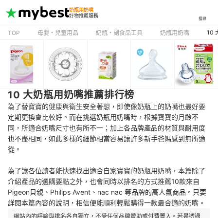
奶瓶用奶嘴
好物推薦服務
搜尋
10
TOP
母嬰・兒童用品
奶瓶・副食品工具
奶瓶用奶嘴
10 大奶瓶用奶嘴推薦排行榜
為了替寶寶的健康與衛生安全著想，即使像奶瓶上的奶嘴也最好要
定期更換會比較好。而在挑選奶瓶用奶嘴時，根據寶寶的月齡不
同，所適合奶嘴尺寸也有所不一；加上各品牌產品的材質與耐用度
也不盡相同，如此多樣的細節相當容易讓許多新手爸媽感到無所適
從。
為了讓各位讀者能快速找出適合自家寶寶的奶瓶用奶嘴，本篇除了
介紹產品的選購要點之外，也會同時以排名的方式推薦10款來自
Pigeon貝親、Philips Avent、nac nac 等品牌的高人氣商品。只要
詳閱本篇內容的說明，相信便能順利輕鬆購得一款最合適的奶嘴。
網站內的評論與排名各自獨立，不受任何品牌贊助或付費置入。若是透過