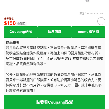
來源：
ku-ku.com.tw
參考價格
$158
中價位
Coupang酷澎
蝦皮商城
momo購物網
商品摘要
若是擔心寶貝反覆啃咬奶嘴，不妨參考此款產品。其將圓環包覆
奶嘴空洞結合螺旋斜紋腰身，再加上 Q彈的醫用級別矽膠材質，
多重保障奶嘴的耐用度；且產品已獲得 SGS 拉抗力和咬合力測試
認證，品質自然值得信賴。
另外，廠商細心地在弧度飽滿的奶嘴頭處增加凸點顆粒，藉此為
寶貝來一場舒適的口部按摩，並有助於提高小嘴巴的咬合力。更
棒的是其針對不同月齡，提供從 S～XL尺寸、圓孔或十字孔的多
個款式任君選擇唷！
點我看Coupang酷澎