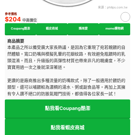
來源：
philips.com.tw
參考價格
$204
中高價位
Coupang酷澎
蝦皮商城
媽咪愛
momo購物網
商品摘要
本產品之所以備受廣大家長熱議，是因為它重現了宛若親餵的自
然體驗。寬口奶嘴與模擬乳暈的花瓣紋路，有效避免瓶餵時的乳
頭混淆。而且，升級版的高彈性材質也帶來非凡的親膚度，不少
寶寶用過一次之後就深深著迷。
更讚的是廠商推出多種流量的奶嘴款式，除了一般適用於餵奶的
類型，還可以哺餵較為濃稠的湯水、粥或副食品等。再加上其擁
有令人讚不絕口的防脹氣閥門技術，都值得各位家長一試！
點我看Coupang酷澎
點我看蝦皮商城