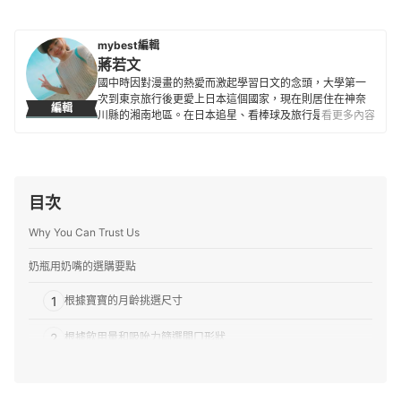
mybest編輯
蔣若文
國中時因對漫畫的熱愛而激起學習日文的念頭，大學第一
次到東京旅行後更愛上日本這個國家，現在則居住在神奈
編輯
川縣的湘南地區。在日本追星、看棒球及旅行是人生三大
看更多內容
樂事，也喜歡接觸新商品與各種事物，除了過去曾經營過
自己的部落格外，也陸續為不少觀光旅遊網站撰寫過相關
文章。目前擔任 mybest 編輯已超過4年。
蔣若文的簡介
目次
Why You Can Trust Us
奶瓶用奶嘴的選購要點
1
根據寶寶的月齡挑選尺寸
2
根據飲用量和吸吮力篩選開口形狀
3
確認對應的消毒方式