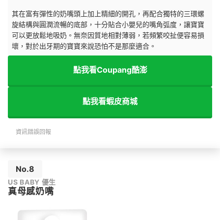
其在富有彈性的奶嘴頭上加上精細的開孔，再配合獨特的三環螺
旋結構與圓潤流暢的底部，十分貼合小嬰兒的嘴角弧度，讓寶寶
可以更放鬆地吸奶。無奈因質地相對薄弱，若頻繁咬扯便容易損
壞，對於出牙期的寶寶來說恐怕不是那麼適合。
點我看Coupang酷澎
點我看蝦皮商城
資訊錯誤回報
No.8
US BABY 優生
真母感奶嘴