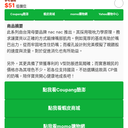
參考價格
$51
低價位
Coupang酷澎
蝦皮商城
momo購物網
Yahoo購物中心
商品摘要
此系列由台灣母嬰品牌 nac nac 推出，其採用吸吮力學原理，務
求讓寶貝以正確的方式鍛煉嘴部肌肉。例如寬厚的基底有助於嘴
巴出力，從而牢固地含住奶嘴；而複孔設計則完美模擬了親餵般
的速度與流量，對於促進消化也有所助益。
另外，其更具備了榮獲專利的 V型防脹透氣閥確；而實惠親民的
價格亦為其增色不少。若各位支持國貨，不妨選購這款高 CP值
的奶嘴，陪伴寶貝開心健康地成長吧！
點我看Coupang酷澎
點我看蝦皮商城
點我看momo購物網