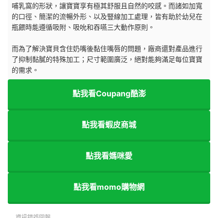
哺乳窩的形狀，讓寶寶享有極其舒服且自然的咬感。而諸如加寬
的口徑、簡潔的流暢外形、以及豎線加工處理，皆有助於幼兒在
瓶餵時能遵循吸附、吸吮和吞嚥三大動作原則。
而為了解決寶貝含住奶嘴後黏住嘴唇的問題，廠商還對產品進行
了抑制黏膩的特殊加工；尺寸範圍廣泛，絕對能夠滿足每位寶寶
的需求。
點我看Coupang酷澎
點我看蝦皮商城
點我看媽咪愛
點我看momo購物網
資訊錯誤回報