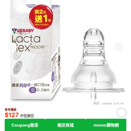
來源：
usbaby.com.tw
參考價格
$127
中低價位
Coupang酷澎
蝦皮商城
momo購物網