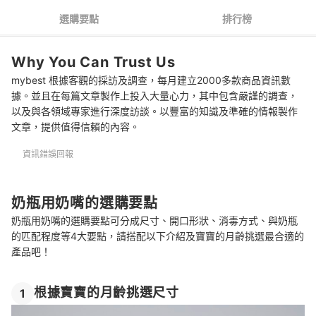
4
確認形狀是否對應奶瓶的規格
選購要點
排行榜
推薦十大奶瓶用奶嘴人氣排行榜
Why You Can Trust Us
奶嘴的更換與清潔
mybest 根據客觀的採訪及調查，每月建立2000多款商品資訊數
其他實用的奶瓶周邊用品
據。並且在每篇文章製作上投入大量心力，其中包含嚴謹的調查，
以及與各領域專家進行深度訪談。以豐富的知識及準確的情報製作
總結
文章，提供值得信賴的內容。
資訊錯誤回報
奶瓶用奶嘴的選購要點
奶瓶用奶嘴的選購要點可分成尺寸、開口形狀、消毒方式、與奶瓶
的匹配程度等4大要點，請搭配以下介紹及寶寶的月齡挑選最合適的
產品吧！
根據寶寶的月齡挑選尺寸
1