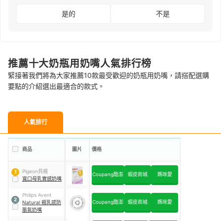
是的
不是
推薦十大奶瓶用奶嘴人氣排行榜
緊接著我們將為大家推薦10款最受歡迎的奶瓶用奶嘴，請搭配選購
要點的介紹選出最適合的款式。
人氣排行
商品
圖片
價格
Pigeon貝親
1
Coupang酷澎
蝦皮商城
媽咪愛
寬口母乳實感奶嘴
Philips Avent
2
Coupang酷澎
蝦皮商城
媽咪愛
Natural 親乳感防
脹氣奶嘴