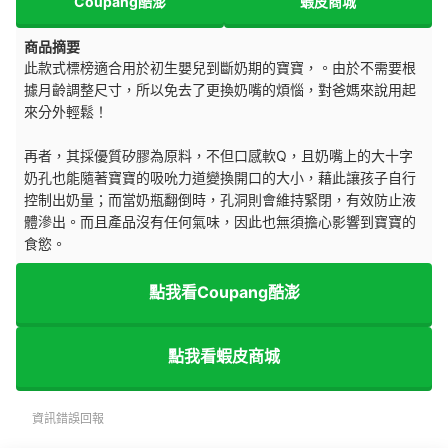
Coupang酷澎
蝦皮商城
商品摘要
此款式標榜適合用於初生嬰兒到斷奶期的寶寶，。由於不需要根
據月齡調整尺寸，所以免去了更換奶嘴的煩惱，對爸媽來說用起
來分外輕鬆！
再者，其採優質矽膠為原料，不但口感軟Q，且奶嘴上的大十字
奶孔也能隨著寶寶的吸吮力道變換開口的大小，藉此讓孩子自行
控制出奶量；而當奶瓶翻倒時，孔洞則會維持緊閉，有效防止液
體滲出。而且產品沒有任何氣味，因此也無須擔心影響到寶寶的
食慾。
點我看Coupang酷澎
點我看蝦皮商城
資訊錯誤回報