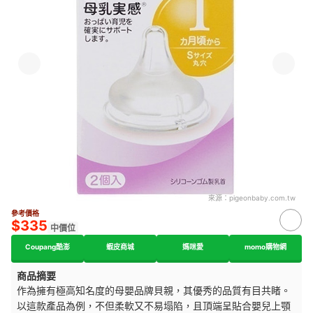
來源：
pigeonbaby.com.tw
參考價格
$335
中價位
Coupang酷澎
蝦皮商城
媽咪愛
momo購物網
商品摘要
作為擁有極高知名度的母嬰品牌貝親，其優秀的品質有目共睹。
以這款產品為例，不但柔軟又不易塌陷，且頂端呈貼合嬰兒上顎