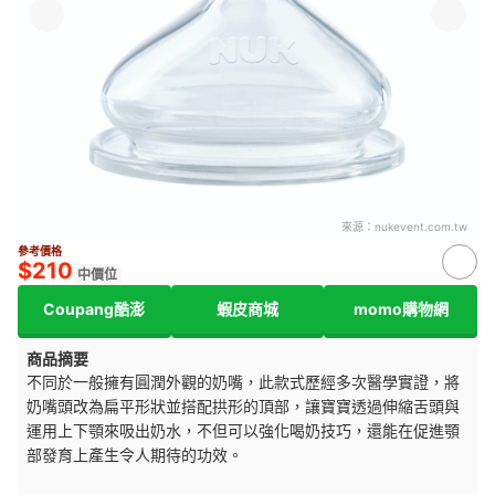
來源：
nukevent.com.tw
參考價格
$210
中價位
Coupang酷澎
蝦皮商城
momo購物網
商品摘要
不同於一般擁有圓潤外觀的奶嘴，此款式歷經多次醫學實證，將
奶嘴頭改為扁平形狀並搭配拱形的頂部，讓寶寶透過伸縮舌頭與
運用上下顎來吸出奶水，不但可以強化喝奶技巧，還能在促進顎
部發育上產生令人期待的功效。