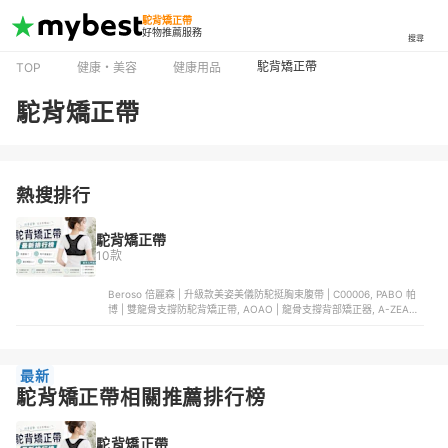
駝背矯正帶
好物推薦服務
搜尋
駝背矯正帶
TOP
健康・美容
健康用品
駝背矯正帶
熱搜排行
駝背矯正帶
10款
Beroso 倍麗森 | 升級款美姿美儀防駝挺胸束腹帶 | C00006, PABO 帕
博 | 雙龍骨支撐防駝背矯正帶, AOAO | 龍骨支撐背部矯正器, A-ZEAL |
美姿護腰駝背矯正帶 | SP2011, enac 依奈川 | 輕量縮腰護胸防駝背矯正
帶
最新
駝背矯正帶相關推薦排行榜
駝背矯正帶