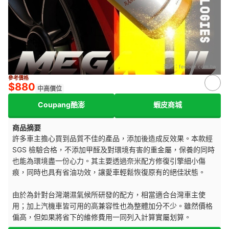
來源：
feebee.com.tw
參考價格
$880
中高價位
Coupang酷澎
蝦皮商城
商品摘要
許多車主擔心買到品質不佳的產品，添加後造成反效果。本款經
SGS 檢驗合格，不添加甲醛及對環境有害的重金屬，保養的同時
也能為環境盡一份心力。其主要透過奈米配方修復引擎細小傷
痕，同時也具有省油功效，讓愛車輕鬆恢復原有的絕佳狀態。
由於為針對台灣潮濕氣候所研發的配方，相當適合台灣車主使
用；加上汽機車皆可用的高兼容性也為整體加分不少。雖然價格
偏高，但如果將省下的維修費用一同列入計算實屬划算。