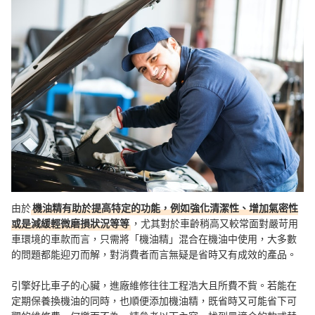
總結
由於
機油精有助於提高特定的功能，例如強化清潔性、增加氣密性
或是減緩輕微磨損狀況等等
，尤其對於車齡稍高又較常面對嚴苛用
車環境的車款而言，只需將「機油精」混合在機油中使用，大多數
的問題都能迎刃而解，對消費者而言無疑是省時又有成效的產品。
引擎好比車子的心臟，進廠維修往往工程浩大且所費不貲。若能在
定期保養換機油的同時，也順便添加機油精，既省時又可能省下可