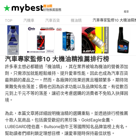
機油精
好物推薦服務
搜尋
汽車專家監修10 大機油精
TOP
汽機車
汽車百貨
機油精
汽車專家監修10 大機油精推薦排行榜
許多車主想必都聽過「機油精」，其在業界被喻為機油的營養添加
劑，只需添加就能輕鬆維持、提升愛車性能，因此也成為汽車百貨
最熱銷的產品之一。然而，各廠牌的效果迥異且種類繁多，期待效
果難免有些落差；價格也因為訴求功能以及品牌知名度，有從數百
元到上千元不等的落差，讓初次考慮選購的消費者不免陷入抉擇困
境。
為此，本篇文章將詳細說明機油精的選購重點，並透過排行榜推薦
十款人氣商品。包括廣受歡迎的黑珍珠、GoldEagle金鷹、
LUBEGARD陸伯嘉、Bullsone勁牛王等國際知名品牌皆榜上有名。
幫助讀者們順利鎖定理想目標，讓愛車隨時保持最佳狀態。