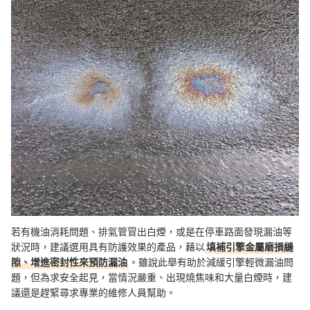
若有機油消耗問題、排氣管冒出白煙，或是在停車路面發現漏油等
狀況時，建議選用具有防護效果的產品，藉以
填補引擎金屬磨損縫
隙、增進密封性來預防漏油
。雖說此舉有助於減緩引擎輕微漏油問
題，但為求安全起見，當情況嚴重、出現燒焦味和大量白煙時，建
議還是趕緊尋求專業的維修人員幫助。