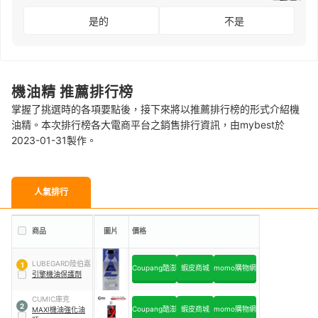
是的
不是
機油精 推薦排行榜
掌握了挑選時的各項要點後，接下來將以推薦排行榜的形式介紹機
油精。本次排行榜各大電商平台之銷售排行資訊，由mybest於
2023-01-31製作。
人氣排行
商品
圖片
價格
LUBEGARD陸伯嘉
1
Coupang酷澎
蝦皮商城
momo購物網
引擎機油保護劑
CUMIC庫克
2
Coupang酷澎
蝦皮商城
momo購物網
MAX!機油強化油