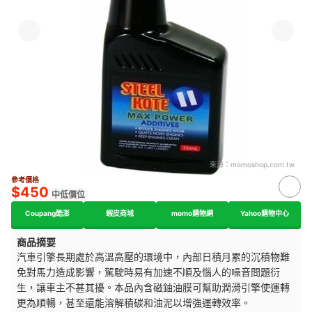
來源：
momoshop.com.tw
參考價格
$450
中低價位
Coupang酷澎
蝦皮商城
momo購物網
Yahoo購物中心
商品摘要
汽車引擎長期處於高溫高壓的環境中，內部日積月累的沉積物難
免對馬力造成影響，駕駛時易有加速不順及惱人的噪音問題衍
生，讓車主不甚其擾。本品內含磁鈾油膜可幫助潤滑引擎使運轉
更為順暢，甚至還能溶解積碳和油泥以增強運轉效率。