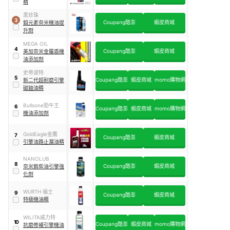
精
黑珍珠
3
Coupang酷澎
蝦皮商城
鉬元素奈米機油提
升劑
MEGA OIL
4
Coupang酷澎
蝦皮商城
美加奈米金屬盾機
油添加劑
史帝波特
5
Coupang酷澎
蝦皮商城
momo購物網
新二代超耐磨引擎
磁鈾油精
Bullsone勁牛王
6
Coupang酷澎
蝦皮商城
momo購物網
機油添加劑
GoldEagle金鷹
7
Coupang酷澎
蝦皮商城
引擎油路止漏油精
NANOLUB
8
Coupang酷澎
蝦皮商城
奈米鎢柴油引擎強
化劑
WURTH 福士
9
Coupang酷澎
蝦皮商城
特級機油精
WILITA威力特
10
Coupang酷澎
蝦皮商城
momo購物網
抗磨修補引擎機油