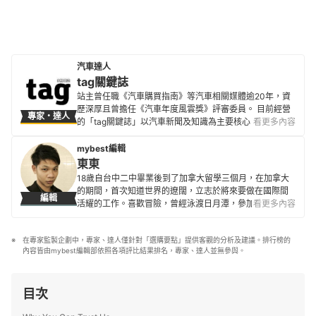
汽車達人
tag關鍵誌
站主曾任職《汽車購買指南》等汽車相關媒體逾20年，資
歷深厚且曾擔任《汽車年度風雲獎》評審委員。 目前經營
專家・達人
的「tag關鍵誌」以汽車新聞及知識為主要核心，融合生活
看更多內容
中各種新穎資訊，盼望在龐大又繁雜的網路資訊之中，tag
出屬於讀者的潮流風格，也標記出你我的關鍵品味。
mybest編輯
tag關鍵誌的簡介
東東
18歲自台中二中畢業後到了加拿大留學三個月，在加拿大
的期間，首次知道世界的遼闊，立志於將來要做在國際間
編輯
活耀的工作。喜歡冒險，曾經泳渡日月潭，參加蘭嶼馬拉
看更多內容
松，以及單人24小時摩托車環台。目前到日本即將進入第8
年，8年生涯皆在 SHAREHOUSE 度過，曾經接受過山口
在專家監製企劃中，專家、達人僅針對「選購要點」提供客觀的分析及建議。排行榜的
縣和熊本縣的電視訪問。
內容皆由mybest編輯部依照各項評比結果排名，專家、達人並無參與。
東東的簡介
目次