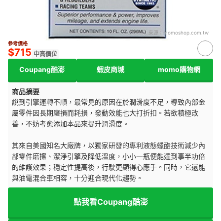
來源：
momoshop.com.tw
參考價格
$715
中高價位
Coupang酷澎
蝦皮商城
momo購物網
商品摘要
說到引擎運轉不順，最常見的原因在於潤滑度不足，導致內部金
屬零件因長期磨損而耗損，發動效能也大打折扣。若欲積極改
善，不妨考愈添加本品來提升潤滑度。
其來自美國知名大廠牌，以獨家研發的專利液態蠟酯技術減少內
部零件磨擦、潔淨引擎及降低溫度，小小一瓶便能達到事半功倍
的維護效果；穩定性提高後，行駛更顯得心應手。同時，它還能
與油電混合車相容，十分迎合現代化趨勢。
點我看Coupang酷澎