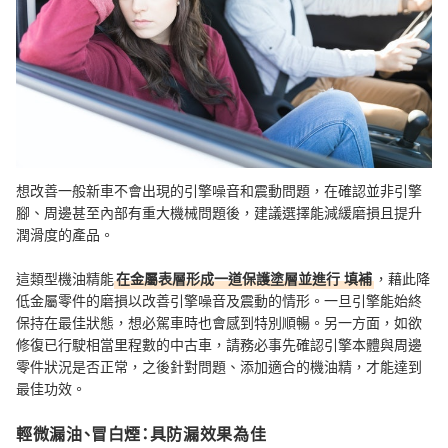
想改善一般新車不會出現的引擎噪音和震動問題，在確認並非引擎
腳、周邊甚至內部有重大機械問題後，建議選擇能減緩磨損且提升
潤滑度的產品。
這類型機油精能
在金屬表層形成一道保護塗層並進行
填補
，藉此降
低金屬零件的磨損以改善引擎噪音及震動的情形。一旦引擎能始終
保持在最佳狀態，想必駕車時也會感到特別順暢。另一方面，如欲
修復已行駛相當里程數的中古車，請務必事先確認引擎本體與周邊
零件狀況是否正常，之後針對問題、添加適合的機油精，才能達到
最佳功效。
輕微漏油、冒白煙：具防漏效果為佳