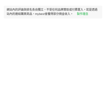
網站內的評論與排名各自獨立，不受任何品牌贊助或付費置入。若是透過
站內的連結購買商品，mybest會獲得部分佣金收入。
製作理念