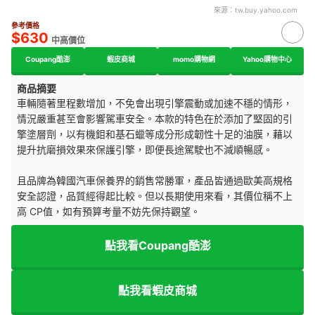
來源：
tw.buy.yahoo.com
參考價格
$630
中高價位
Coupang酷澎
蝦皮商城
momo購物網
Yahoo購物中心
商品摘要
車輛隨著里程數增加，不免會出現引擎震動或加速不穩的情形，
情況嚴重甚至會影響駕車安全。本款的特色在於添加了堅固的引
擎塗層劑，以有機鉬和基石蠟等成分形成韌性十足的油膜，藉以
提升抗磨損效果來保護引擎，即便長途駕駛也不減順暢感。
且品牌為韓國汽車保養界的銷售常勝軍，產品皆通過歐美高規格
安全認證，品質經得起比較。但以長期使用來看，其價位稱不上
高 CP值，如有預算考量不妨先保持觀望。
點我看Coupang酷澎
點我看蝦皮商城