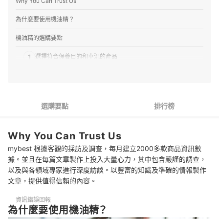
Why You Can Trust Us
為什麼要使用機油精？
機油精的選購要點
1
選擇符合保養目的和車況的產品
2
確認對應的車種，機車推薦兼容性高的產品
3
選擇容易使用的產品
選購要點
排行榜
4
參考口碑並確認是否符合愛車需求
Why You Can Trust Us
機油精 推薦排行榜
mybest 根據客觀的採訪及調查，每月建立2000多款商品資訊數
機油精該如何保存？
據。並且在每篇文章製作上投入大量心力，其中包含嚴謹的調查，
以及與各領域專家進行深度訪談。以豐富的知識及準確的情報製作
不同品牌的機油精可以混合使用嗎？
文章，提供值得信賴的內容。
使用機油精是必須的嗎？
資訊錯誤回報
為什麼要使用機油精？
照顧愛車的其他用品