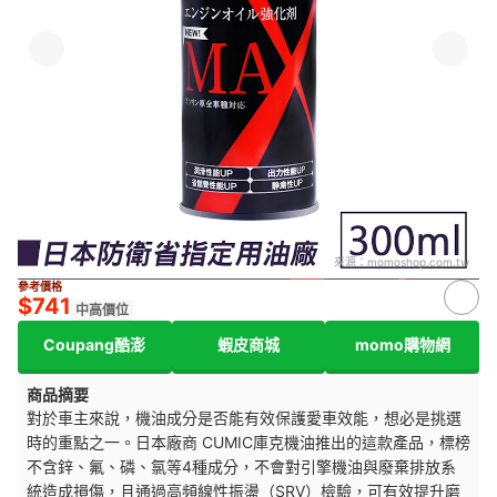
來源：
momoshop.com.tw
參考價格
$741
中高價位
Coupang酷澎
蝦皮商城
momo購物網
商品摘要
對於車主來說，機油成分是否能有效保護愛車效能，想必是挑選
時的重點之一。日本廠商 CUMIC庫克機油推出的這款產品，標榜
不含鋅、氟、磷、氯等4種成分，不會對引擎機油與廢棄排放系
統造成損傷，且通過高頻線性振盪（SRV）檢驗，可有效提升磨