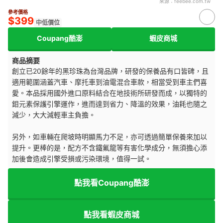
來源：
feebee.com.tw
參考價格
$399
中低價位
Coupang酷澎
蝦皮商城
商品摘要
創立已20餘年的黑珍珠為台灣品牌，研發的保養品有口皆碑，且
適用範圍涵蓋汽車、摩托車到油電混合車款，相當受到車主們喜
愛。本品採用國外進口原料結合在地技術所研發而成，以獨特的
鉬元素保護引擎運作，進而達到省力、降溫的效果，油耗也隨之
減少，大大減輕車主負擔。
另外，如車輛在爬坡時明顯馬力不足，亦可透過簡單保養來加以
提升。更棒的是，配方不含鐵氟龍等有害化學成分，無須擔心添
加後會造成引擎受損或污染環境，值得一試。
點我看Coupang酷澎
點我看蝦皮商城