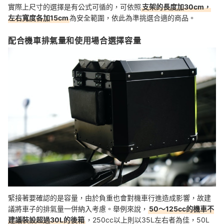
實際上尺寸的選擇是有公式可循的，可依照
支架的長度加30cm，
左右寬度各加15cm
為安全範圍，依此為準挑選合適的商品。
配合機車排氣量和使用場合選擇容量
緊接著要確認的是容量，由於負重也會對機車行進造成影響，故建
議將車子的排氣量一併納入考慮。舉例來說，
50～125cc的機車不
建議裝設超過30L的後箱
，250cc以上則以35L左右者為佳，50L