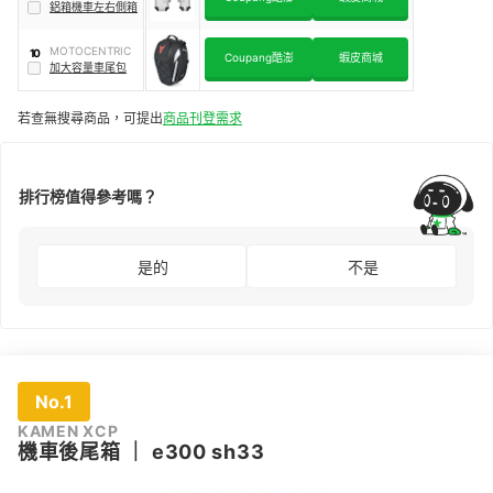
鋁箱機車左右側箱
MOTOCENTRIC
10
Coupang酷澎
蝦皮商城
加大容量車尾包
若查無搜尋商品，可提出
商品刊登需求
排行榜值得參考嗎？
是的
不是
No.1
KAMEN XCP
機車後尾箱
｜
e300 sh33