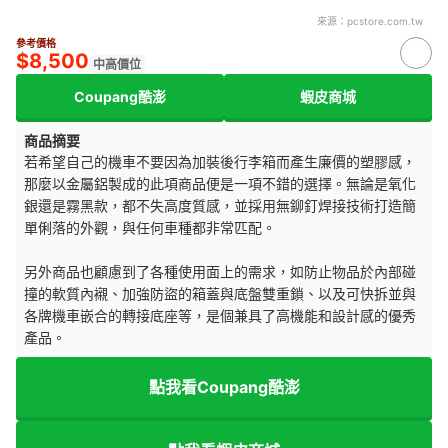
來源：
pcstore.com.tw
參考價格
$8,500
中高價位
Coupang酷澎
蝦皮商城
商品摘要
若希望自己的機車不要因為加裝後行李箱而產生廉價的塑膠感，
那麼以金屬鋁製成的此項商品便是一項不錯的選擇。無論是氧化
銀還是霧黑款，都不失高度質感，並採用無鉚釘焊接技術打造簡
單俐落的外觀，與任何車種都非常匹配。
另外商品也顧慮到了各種使用面上的需求，如防止物品於內部碰
撞的軟質內襯、加強防盜的箱蓋與底盤雙重鎖、以及可快拆並與
各牌機車嵌合的轉接底座等，是個兼具了高機能和設計感的優秀
產品。
點我看Coupang酷澎