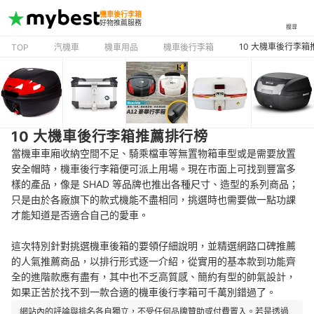
機車後行李箱
好物推薦服務
搜尋
10 大機車後行李
TOP
汽機車
機車用品
機車後行李箱
10 大機車後行李箱推薦排行榜
當機車車廂收納空間不足、騎乘檔車等無置物箱車型或是需要放置
安全帽時，機車後行李箱便可派上用場。現在市面上可找到豐富多
樣的產品，像是 SHAD 等品牌也推出各種尺寸、造型的系列商品；
只是由於各廠旗下的款式機能不盡相同，挑選時也需要做一點功課
才能知道是否適合自己的愛車。
這次特別針對挑選機車後箱的要領仔細說明，並精選網路口碑推薦
的人氣推薦商品，以排行形式逐一介紹，從實用的基本款到功能齊
全的進階款應有盡有，其中也不乏高質感、簡約有型的帥氣設計，
如果正苦於找不到一款合適的機車後行李箱可千萬別錯過了。
網站內的評論與排名各自獨立，不受任何品牌贊助或付費置入。若是透過