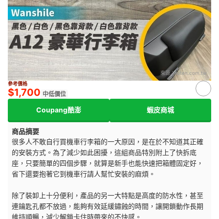
來源：
ruten.com.tw
參考價格
$1,700
中低價位
Coupang酷澎
蝦皮商城
商品摘要
很多人不敢自行買機車行李箱的一大原因，是在於不知道其正確
的安裝方式。為了減少如此困擾，這組商品特別附上了快拆底
座，只要簡單的四個步驟，就算是新手也能快速把箱體固定好，
省下還要抱著它到機車行請人幫忙安裝的麻煩。
除了裝卸上十分便利，產品的另一大特點是高度的防水性，甚至
連鑰匙孔都不放過，能夠有效延緩鏽蝕的時間，讓開鎖動作長期
維持順暢，減少解鎖卡住時帶來的不快感。