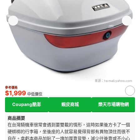
來源：
tw.mall.yahoo.com
參考價格
$1,999
中低價位
Coupang酷澎
蝦皮商城
樂天市場購物網
商品摘要
在台灣騎機車很常會遇到要雙載的情形，這時如果後方卡了一個
硬梆梆的行李箱，坐後座的人就容易覺得背部有異物頂住而很不
自在。幸虧本商品加貼了一塊加厚靠背墊，減少往後靠或不小心