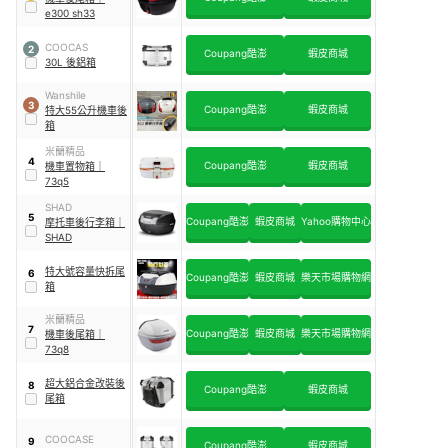
e300 sh33
COOCAS
2
Coupang酷澎
蝦皮商城
30L 後鋁箱
Wanshile
3
Coupang酷澎
蝦皮商城
特大55公升機車後
箱
米蘭精品
4
Coupang酷澎
蝦皮商城
機車置物箱
｜
73q5
SHAD
5
Coupang酷澎
蝦皮商城
Yahoo購物中心
摩托車後行李箱
｜
SHAD
特大號容量快拆尾
6
Coupang酷澎
蝦皮商城
樂天市場購物網
箱
米蘭精品
7
Coupang酷澎
蝦皮商城
樂天市場購物網
機車後尾箱
｜
73q8
超大鋁合金改裝後
8
Coupang酷澎
蝦皮商城
尾箱
COOCASE
9
Coupang酷澎
蝦皮商城