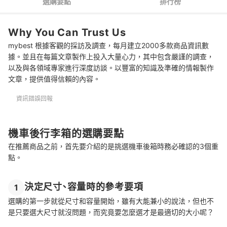
選購要點
排行榜
選購機車後行李箱的常見問題
Why You Can Trust Us
後箱是否會影響騎乘感受？
mybest 根據客觀的採訪及調查，每月建立2000多款商品資訊數
安裝後油耗是否會有差異？
據。並且在每篇文章製作上投入大量心力，其中包含嚴謹的調查，
以及與各領域專家進行深度訪談。以豐富的知識及準確的情報製作
裝了機車後行李箱的後座會很難坐嗎？
文章，提供值得信賴的內容。
總結
資訊錯誤回報
機車後行李箱的選購要點
在推薦商品之前，首先要介紹的是挑選機車後箱時務必確認的3個重
點。
決定尺寸、容量時的參考要項
1
選購的第一步就從尺寸和容量開始，雖有大能兼小的說法，但也不
是只要選大尺寸就沒問題，而究竟要怎麼選才是最適切的大小呢？