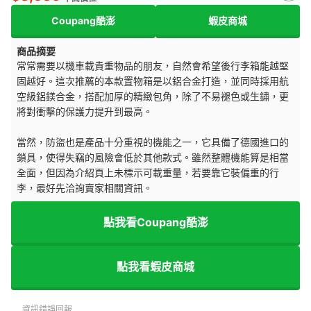
Coupang酷澎
蝦皮商城
商品摘要
常常需要以機車載貴重物品的朋友，自然會希望後行李箱能越堅
固越好。這次推薦的本款置物箱是以鋁合金打造，並同時採用航
空級鋁鎂合金，搭配加厚的精緻包角，除了不易褪色或生鏽，更
將對衝擊的保護力提升到最高。
當然，防盜也是產品十分重視的機能之一，它具備了德國進口的
鎖具，使得失竊的風險會低於其他款式。雖然整體機能算是相當
全面，但因為介紹頁上未標示可載重量，若要靠它裝偏重的行
李，最好先洽詢賣家相關資訊。
點我看Coupang酷澎
點我看蝦皮商城
資訊錯誤回報