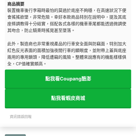
商品摘要
裝置機車後行李箱時最怕的莫過於底座不夠穩，在高速狀況下便
會搖搖欲墜，非常危險。幸好本款商品特別在說明中，提及其底
座條調教得十分結實，搭配各式各樣的機車車尾都能透過微調使
其吻合，防止騎乘時搖晃甚至墜落。
此外，製造商也非常重視產品的行車安全面與防竊面，特別加大
紅色反光表面的面積加強夜間行車的顯眼度，並附帶上蓋與底座
兩用的專用鎖頭，降低遭竊的風險。整體來說應有的機能樣樣俱
全，CP值確實頗高。
點我看Coupang酷澎
點我看蝦皮商城
資訊錯誤回報