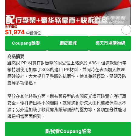
來源：
rakuten.com.tw
參考價格
$1,974
中低價位
Coupang酷澎
蝦皮商城
樂天市場購物網
商品摘要
雖然說 PP 材質在對衝擊的耐受性上略遜於 ABS，但這款後行李
箱特別使用加厚了30%的進口 PP材料，並同時在表面加入紋理
磨砂設計，大大提升了整體的抗磨性，使其兼顧輕盈、堅韌及防
震等多項優點。
至於在其他特點方面，還有著長型的夜間反光燈可確實守護行車
安全，便打造出極小的間隙，就算遇到滂沱大雨也能確保滴水不
漏；另外還加裝了軟質靠背緩解腰部的壓力等，各項加分性能可
說是相當面面俱到。
點我看Coupang酷澎