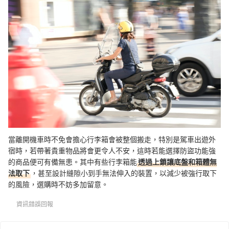
當離開機車時不免會擔心行李箱會被整個搬走，特別是駕車出遊外
宿時，若帶著貴重物品將會更令人不安，這時若能選擇防盜功能強
的商品便可有備無患。其中有些行李箱能
透過上鎖讓底盤和箱體無
法取下
，甚至設計縫隙小到手無法伸入的裝置，以減少被強行取下
的風險，選購時不妨多加留意。
資訊錯誤回報