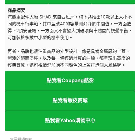
商品摘要
汽機車配件大廠 SHAD 來自西班牙，旗下共推出10款以上大小不
同的機車行李箱，其中型號40的容量剛好介於中間值，一方面放
得下2頂安全帽，一方面又不會過大到破壞與車體間的視覺平衡，
可加裝於多數中小型的機車使用。
再者，品牌也很注重商品的外型設計，像是具備金屬感的上蓋、
烤漆的鏡面塗裝，以及每一條經過計算的曲線，都呈現出高度的
經典質感，還可視情況加購不同顏色的上蓋打造個人風格喔。
點我看Coupang酷澎
點我看蝦皮商城
點我看Yahoo購物中心
資訊錯誤回報