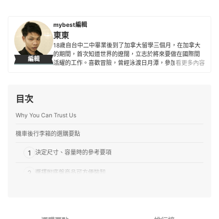
mybest編輯
東東
18歲自台中二中畢業後到了加拿大留學三個月，在加拿大
的期間，首次知道世界的遼闊，立志於將來要做在國際間
編輯
活耀的工作。喜歡冒險，曾經泳渡日月潭，參加蘭嶼馬拉
看更多內容
松，以及單人24小時摩托車環台。目前到日本即將進入第8
年，8年生涯皆在 SHAREHOUSE 度過，曾經接受過山口
縣和熊本縣的電視訪問。
目次
東東的簡介
Why You Can Trust Us
機車後行李箱的選購要點
1
決定尺寸、容量時的參考要項
2
選擇附底盤商品可方便裝卸
3
具備防盜功能更安心
推薦十大機車後行李箱人氣排行榜