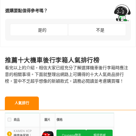
選購要點值得參考嗎？
是的
不是
推薦十大機車後行李箱人氣排行榜
看完以上的介紹，相信大家已經充分了解選擇機車後行李箱時應注
意的相關事項。下面就整理出網路上可購得的十大人氣商品排行
榜，當中不乏超乎想像的新穎款式，請務必閱讀並考慮購買囉！
人氣排行
商品
圖片
價格
KAMEN XCP
1
Coupang酷澎
蝦皮商城
機車後尾箱
｜