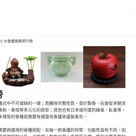
10 大香爐推薦排行榜
榜
儀式中不可或缺的一環；而撇除宗教性質，善於製香、玩香從宋朝流
香粉、香塔等多元化的造型；其他也有日本或印度的線香、臥香等，
多樣型的香種就需要有適當地香爐來盛裝香灰。
需要與選用的香種搭配，且每一款香爐的材質、功能性皆有不同，因