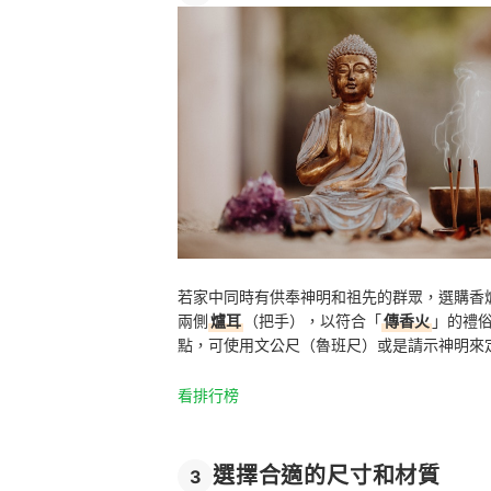
若家中同時有供奉神明和祖先的群眾，選購香
兩側
爐耳
（把手），以符合「
傳香火
」的禮
點，可使用文公尺（魯班尺）或是請示神明來
看排行榜
選擇合適的尺寸和材質
3