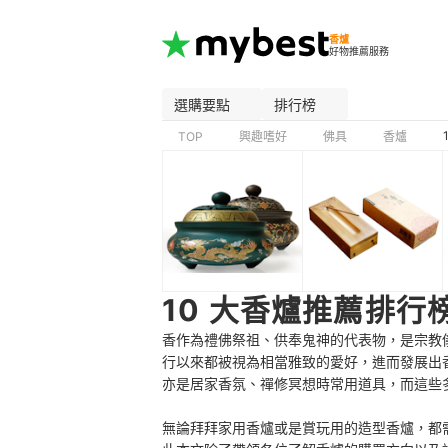
香爐
好物推薦服務
選購要點
排行榜
TOP
興趣嗜好
佛具
香爐
10 大香爐推薦排行
香作為禮佛祭祖、供奉鬼神的代表物，是宗教
行以來都被視為相當雅致的愛好，進而發展出
亦是居家香氛、禪修冥想時常用道具，而這些
無論拜拜家用香爐或是賞玩用的造型香爐，都