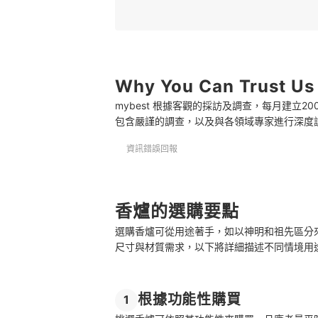
3
選擇合適的尺寸和材質
4
選擇喜愛的造型
Why You Can Trust Us
推薦十大香爐人氣排行榜
mybest 根據客觀的採訪及調查，每月建立
選購香爐的常見問題
包含嚴謹的調查，以及與各領域專家進行深度
香爐需要常常清洗嗎？
資訊錯誤回報
香爐中的香灰和香腳該怎麼清理？
有蓋的香爐好用嗎？
香爐的選購要點
了解其他薰香相關產品
選購香爐可從用途著手，如以神明和祖先區分
總結
尺寸與材質需求，以下將詳細描述不同情境用
根據功能性購買
1