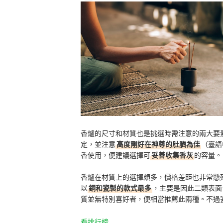
香爐的尺寸和材質也是挑選時需注意的兩大要
定，並注意
高度剛好在神尊的肚臍為佳
（臺語
香使用，便建議選擇可
妥善收集香灰
的容量。
香爐在材質上的選擇頗多，價格差距也非常懸
以
銅和瓷製的款式最多
，主要是因此二類表面
質並無特別喜好者，便相當推薦此兩種。不過
看排行榜