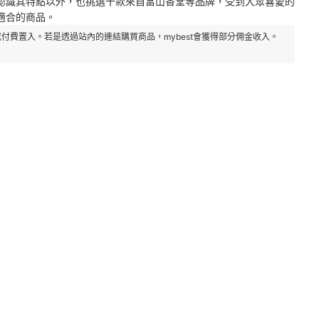
認識其特點以外，也挑選十款來自富山香堂等品牌，受到大眾喜愛的
適合的商品。
付費置入。若是透過站內的連結購買商品，mybest會獲得部分佣金收入。