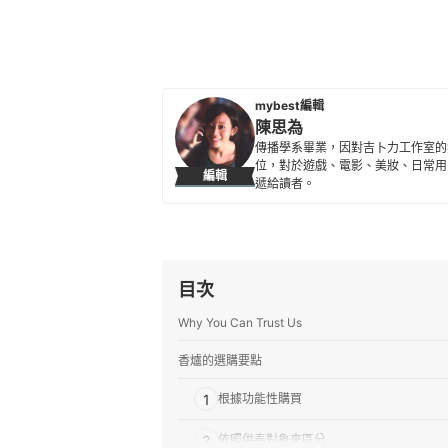
mybest編輯
陳思為
傳播學系畢業，因對吉卜力工作室的熱
位，對於遊戲、電影、美妝、日常用
編輯
遞給讀者。
陳思為的簡介
目次
Why You Can Trust Us
香爐的選購要點
1
根據功能性購買
2
依照供奉對象來區分