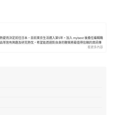
愛而決定前往日本，目前東京生活邁入第5年。加入 mybest 後擔任編輯職
品等皆有興趣及研究熱忱，希望能透過對自身的鞭策將最值得信賴的資訊傳
看更多內容