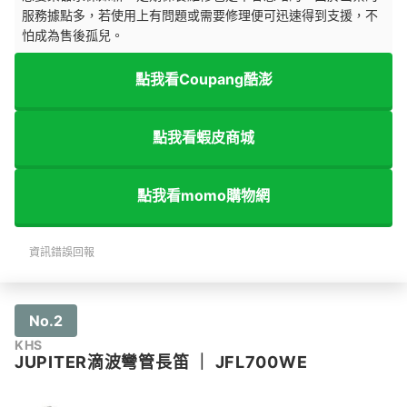
服務據點多，若使用上有問題或需要修理便可迅速得到支援，不
怕成為售後孤兒。
點我看Coupang酷澎
點我看蝦皮商城
點我看momo購物網
資訊錯誤回報
No.2
KHS
JUPITER滴波彎管長笛
｜
JFL700WE