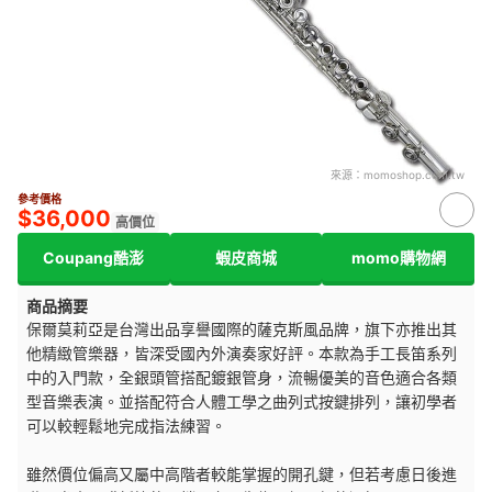
來源：
momoshop.com.tw
參考價格
$36,000
高價位
Coupang酷澎
蝦皮商城
momo購物網
商品摘要
保爾莫莉亞是台灣出品享譽國際的薩克斯風品牌，旗下亦推出其
他精緻管樂器，皆深受國內外演奏家好評。本款為手工長笛系列
中的入門款，全銀頭管搭配鍍銀管身，流暢優美的音色適合各類
型音樂表演。並搭配符合人體工學之曲列式按鍵排列，讓初學者
可以較輕鬆地完成指法練習。
雖然價位偏高又屬中高階者較能掌握的開孔鍵，但若考慮日後進