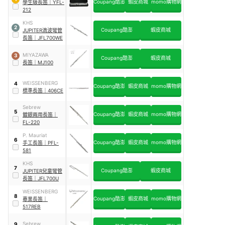
Coupang酷澎
蝦皮商城
momo購物網
學生級長笛
｜
YFL-
212
KHS
2
Coupang酷澎
蝦皮商城
JUPITER滴波彎管
長笛
｜
JFL700WE
MIYAZAWA
3
Coupang酷澎
蝦皮商城
長笛
｜
MJ100
WEISSENBERG
4
Coupang酷澎
蝦皮商城
momo購物網
標準長笛
｜
406CE
Sebrew
5
Coupang酷澎
蝦皮商城
momo購物網
鍍銀兩用長笛
｜
FL-220
P. Mauriat
6
Coupang酷澎
蝦皮商城
momo購物網
手工長笛
｜
PFL-
581
KHS
7
Coupang酷澎
蝦皮商城
JUPITER兒童彎管
長笛
｜
JFL700U
WEISSENBERG
8
Coupang酷澎
蝦皮商城
momo購物網
專業長笛
｜
517REB
Sebrew
9