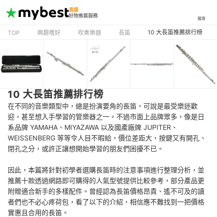
長笛
好物推薦服務
搜尋
10 大長笛推薦排行榜
TOP
興趣嗜好
吹奏樂器
長笛
10 大長笛推薦排行榜
在不同的音樂類型中，總是扮演要角的長笛，可說是最受樂迷歡
迎，甚至想入手學習的管樂器之一。不過市面上品牌眾多，像是日
系品牌 YAMAHA、MIYAZAWA 以及國產廠牌 JUPITER、
WEISSENBERG 等等令人目不暇給，價位差距大，按鍵又有開孔、
閉孔之分，或許正讓想開始學習的朋友們困擾不已。
因此，本篇將針對初學者選購長笛時的注意事項進行整理分析，並
推薦十款透過網路即可購得的人氣型號提供比較參考，部分產品更
附贈適合新手的多樣配件。曾經認為長笛價格昂貴、遙不可及的讀
者們也不必心疼荷包，看了以下的介紹，相信應不難找到一把價格
實惠且合用的長笛。