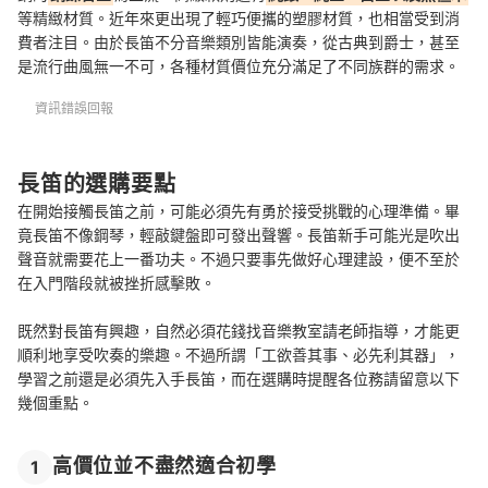
等精緻材質。近年來更出現了輕巧便攜的塑膠材質，也相當受到消
費者注目。由於長笛不分音樂類別皆能演奏，從古典到爵士，甚至
是流行曲風無一不可，各種材質價位充分滿足了不同族群的需求。
資訊錯誤回報
長笛的選購要點
在開始接觸長笛之前，可能必須先有勇於接受挑戰的心理準備。畢
竟長笛不像鋼琴，輕敲鍵盤即可發出聲響。長笛新手可能光是吹出
聲音就需要花上一番功夫。不過只要事先做好心理建設，便不至於
在入門階段就被挫折感擊敗。
既然對長笛有興趣，自然必須花錢找音樂教室請老師指導，才能更
順利地享受吹奏的樂趣。不過所謂「工欲善其事、必先利其器」，
學習之前還是必須先入手長笛，而在選購時提醒各位務請留意以下
幾個重點。
高價位並不盡然適合初學
1