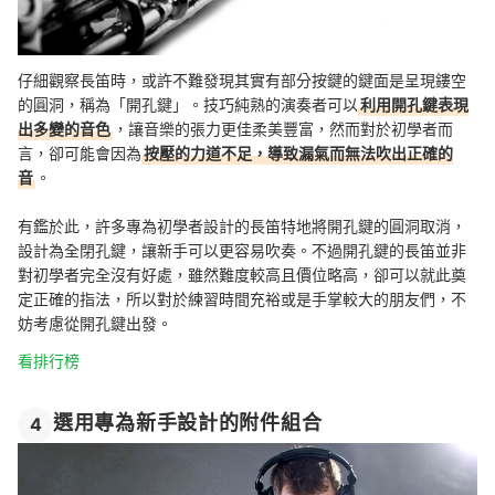
仔細觀察長笛時，或許不難發現其實有部分按鍵的鍵面是呈現鏤空
的圓洞，稱為「開孔鍵」。技巧純熟的演奏者可以
利用開孔鍵表現
出多變的音色
，讓音樂的張力更佳柔美豐富，然而對於初學者而
言，卻可能會因為
按壓的力道不足，導致漏氣而無法吹出正確的
音
。
有鑑於此，許多專為初學者設計的長笛特地將開孔鍵的圓洞取消，
設計為全閉孔鍵，讓新手可以更容易吹奏。不過開孔鍵的長笛並非
對初學者完全沒有好處，雖然難度較高且價位略高，卻可以就此奠
定正確的指法，所以對於練習時間充裕或是手掌較大的朋友們，不
妨考慮從開孔鍵出發。
看排行榜
選用專為新手設計的附件組合
4