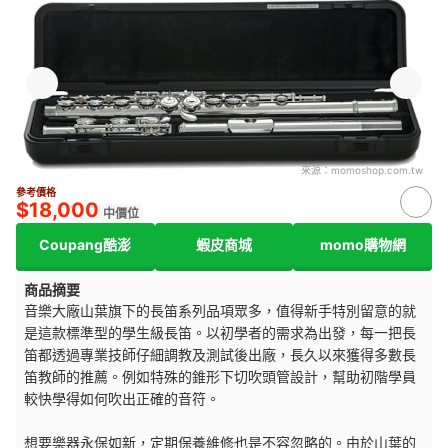
來源：
momoshop.com.tw
參考價格
$18,000
中價位
Coupang酷澎
蝦皮商城
momo購物網
商品摘要
音樂大廠山葉旗下的長笛系列品項眾多，值得新手特別留意的就
是這款標準型的學生級長笛。以初學者的需求為出發，每一把長
笛都透過專業技師仔細調教及測試後出廠，長久以來獲得多數長
笛教師的推薦。例如特殊的錐形下切吹頭管設計，幫助初階學員
較快學得如何吹出正確的音符。
想要樂器永保如新，定期保養維修也是不容忽略的。由於山葉的