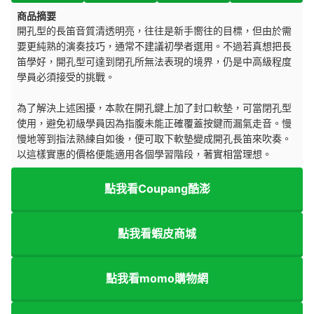
商品摘要
開孔型的長笛音質清透明亮，往往是新手嚮往的目標，但由於需
要更純熟的演奏技巧，通常不建議初學者選用。不過若真想把長
笛學好，開孔型可達到閉孔所無法表現的境界，仍是中高級程度
學員必須接受的挑戰。
為了解決上述困擾，本款在開孔鍵上加了封口軟墊，可當閉孔型
使用，避免初級學員因為指腹未能正確覆蓋按鍵而漏氣走音。慢
慢地等到指法熟練自如後，便可取下軟墊變成開孔長笛來吹奏。
以這樣實惠的價格便能適用各個學習階段，著實相當理想。
點我看Coupang酷澎
點我看蝦皮商城
點我看momo購物網