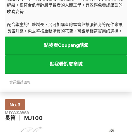
輕鬆，很符合低年齡層學習者的人體工學，有效避免養成錯誤的
吹奏姿勢。
配合學童的年齡增長，另可加購直線頭管與擴張笛身等配件來讓
長笛升級，免去整枝重新購買的花費，可說是相當實惠的選擇。
點我看Coupang酷澎
點我看蝦皮商城
資訊錯誤回報
No.3
MIYAZAWA
長笛
｜
MJ100