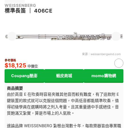
WEISSENBERG
標準長笛
｜
406CE
來源：
weissenbergwind.com
參考價格
$18,125
中價位
Coupang酷澎
蝦皮商城
momo購物網
商品摘要
由於高音 E 在吹奏時容易夾雜其他音而較有難度，有了這款附 E
鍵裝置的款式就可以克服這個問題，中高低音都能精準吹奏，值
得初級學員在選購時將之列入考量。且其重量適中手感絕佳，音
質飽滿又紮實，算是市場上的人氣款。
遑論品牌 WEISSENBERG 紮根台灣數十年，每款樂器皆由專業職