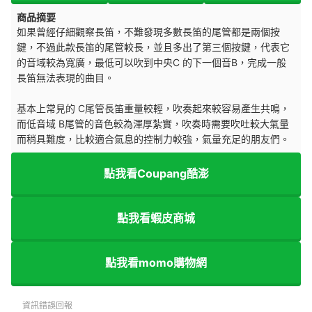
商品摘要
如果曾經仔細觀察長笛，不難發現多數長笛的尾管都是兩個按
鍵，不過此款長笛的尾管較長，並且多出了第三個按鍵，代表它
的音域較為寬廣，最低可以吹到中央C 的下一個音B，完成一般
長笛無法表現的曲目。
基本上常見的 C尾管長笛重量較輕，吹奏起來較容易產生共鳴，
而低音域 B尾管的音色較為渾厚紮實，吹奏時需要吹吐較大氣量
而稍具難度，比較適合氣息的控制力較強，氣量充足的朋友們。
點我看Coupang酷澎
點我看蝦皮商城
點我看momo購物網
資訊錯誤回報