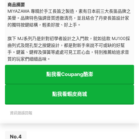
商品摘要
MIYAZAWA 專精於手工長笛之製造，素有日本前三大長笛品牌之
美譽。品牌特色強調音質透徹清亮，並且結合了丹麥長笛設計家
的獨特按鍵結構，輕柔好按、好上手。
旗下 MJ系列乃是針對初學者設計之入門款，就如這款 MJ100採
曲列式及閉孔型之按鍵設計，都是對新手來說不可或缺的好幫
手。鍵蓋、鍵桿及彈簧等處處可見工匠心血，特別推薦給追求音
質的玩家們細細品味。
點我看Coupang酷澎
點我看蝦皮商城
資訊錯誤回報
No.4