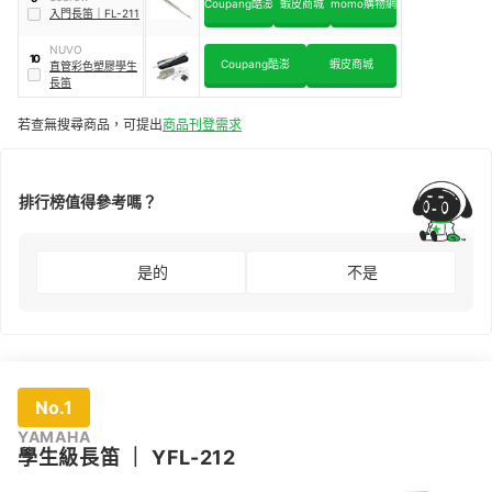
Coupang酷澎
蝦皮商城
momo購物網
入門長笛
｜
FL-211
NUVO
10
Coupang酷澎
蝦皮商城
直管彩色塑膠學生
長笛
若查無搜尋商品，可提出
商品刊登需求
排行榜值得參考嗎？
是的
不是
No.1
YAMAHA
學生級長笛
｜
YFL-212