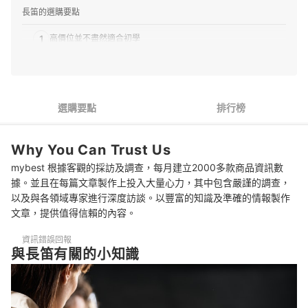
長笛的選購要點
1
高價位並不盡然適合初學
2
選擇可靠的品牌
3
選擇閉孔款式為宜
選購要點
排行榜
4
選用專為新手設計的附件組合
Why You Can Trust Us
推薦十大長笛人氣排行榜
mybest 根據客觀的採訪及調查，每月建立2000多款商品資訊數
選購長笛的常見問題
據。並且在每篇文章製作上投入大量心力，其中包含嚴謹的調查，
以及與各領域專家進行深度訪談。以豐富的知識及準確的情報製作
學習長笛有年齡限制嗎？
文章，提供值得信賴的內容。
學習長笛與肺活量有關嗎？
資訊錯誤回報
與長笛有關的小知識
沒有任何樂理基礎也可以學會長笛嗎？
總結