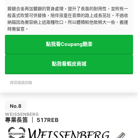
鎳銀合金再加鍍銀的管身處理，提升了長笛的耐用性，並附有一
般直式吹管可供替換，陪伴孩童在音樂的路上成長茁壯。不過收
納箱因為需容納上述兩種吹口，所以體積較他款稍大一些，搬運
時需留意。
點我看Coupang酷澎
點我看蝦皮商城
資訊錯誤回報
No.8
WEISSENBERG
專業長笛
｜
517REB