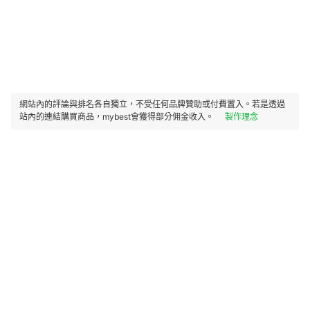
網站內的評論與排名各自獨立，不受任何品牌贊助或付費置入。若是透過
站內的連結購買商品，mybest會獲得部分佣金收入。
製作理念