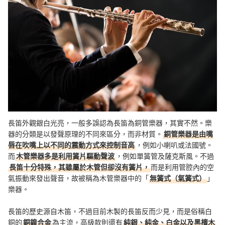
長笛外觀銀白光亮，一般多誤認為長笛為銅管樂器，其實不然。樂
器的分類是以發聲原理的不同來區分，而非材質。
銅管樂器是由嘴
唇在吹嘴上以不同的震動方式來控制音高
，例如小喇叭或法國號。
而
木管樂器多是利用簧片驅動聲波
，例如單簧管及薩克斯風。不過
長笛十分特殊，其雖屬於木管但卻沒有簧片，
而是利用管腔內的空
氣振動來發出聲音，故被稱為木管樂器中的「
無簧式（氣簧式）
」
樂器。
長笛的歷史源自木笛，不過目前木製的長笛反而少見，而是俗稱白
銅的
銅鎳合金
為主流，高級款則還有
純銀、純金、白金以及黑檀木