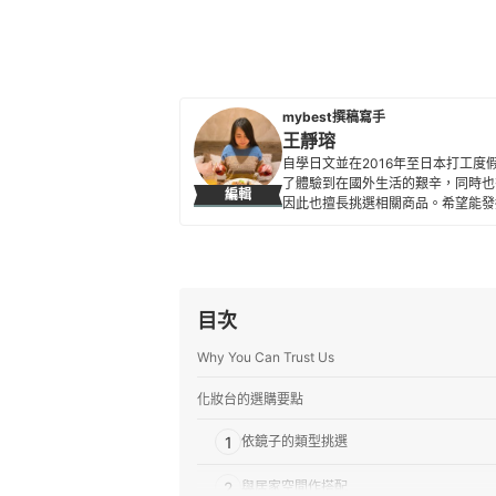
mybest撰稿寫手
王靜瑢
自學日文並在2016年至日本打工
了體驗到在國外生活的艱辛，同時也
編輯
因此也擅長挑選相關商品。希望能發
王靜瑢的簡介
目次
Why You Can Trust Us
化妝台的選購要點
1
依鏡子的類型挑選
2
與居家空間作搭配