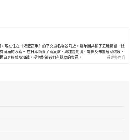
度假，現在住在《灌籃高手》的平交道名場景附近。幾年間共換了五種簽證，除
有滿滿的收獲。 在日本領養了兩隻貓，興趣是動漫、電影及佈置居家環境，
揮自身經驗及知識，提供對讀者們有幫助的資訊。
看更多內容