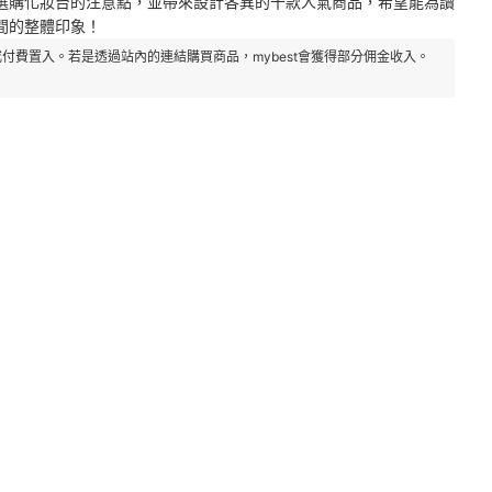
選購化妝台的注意點，並帶來設計各異的十款人氣商品，希望能為讀
間的整體印象！
付費置入。若是透過站內的連結購買商品，mybest會獲得部分佣金收入。