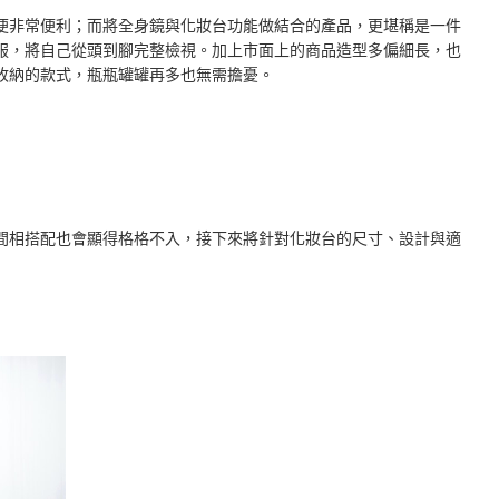
便非常便利；而將全身鏡與化妝台功能做結合的產品，更堪稱是一件
服，將自己從頭到腳完整檢視。加上市面上的商品造型多偏細長，也
收納的款式，瓶瓶罐罐再多也無需擔憂。
間相搭配也會顯得格格不入，接下來將針對化妝台的尺寸、設計與適