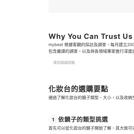
3
確認化妝台的儲物空間
4
能供電和照明的化妝台
Why You Can Trust Us
推薦十大化妝台人氣排行榜
mybest 根據客觀的採訪及調查，每月建立
搭配化妝鏡讓妝容更細緻
包含嚴謹的調查，以及與各領域專家進行深度
總結
資訊錯誤回報
化妝台的選購要點
通過了解化妝台的鏡子類型、大小，以及收納
依鏡子的類型挑選
1
首先可以從化妝台的鏡子開始了解，其大致可