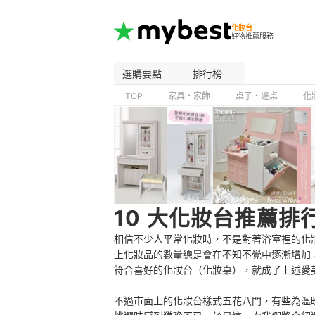
化妝台
好物推薦服務
選購要點
排行榜
TOP
家具・家飾
桌子・邊桌
化
10 大化妝台推薦排
相信不少人平常化妝時，不是對著浴室裡的化
上化妝品的數量總是會在不知不覺中逐漸增加
符合喜好的化妝台（化妝桌），就成了上述愛
不過市面上的化妝台樣式五花八門，有些為溫