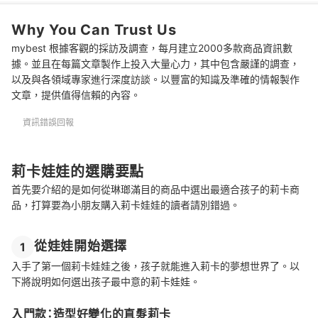
推薦十大莉卡娃娃人氣排行榜
Why You Can Trust Us
總結
mybest 根據客觀的採訪及調查，每月建立2000多款商品資訊數
據。並且在每篇文章製作上投入大量心力，其中包含嚴謹的調查，
以及與各領域專家進行深度訪談。以豐富的知識及準確的情報製作
文章，提供值得信賴的內容。
資訊錯誤回報
莉卡娃娃的選購要點
首先要介紹的是如何從琳瑯滿目的商品中選出最適合孩子的莉卡商
品，打算要為小朋友購入莉卡娃娃的讀者請別錯過。
從娃娃開始選擇
1
入手了第一個莉卡娃娃之後，孩子就能進入莉卡的夢想世界了。以
下將說明如何選出孩子最中意的莉卡娃娃。
入門款：造型好變化的直髮莉卡