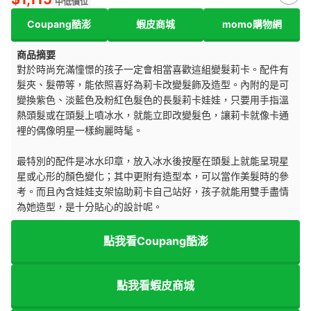
中低價位
Coupang酷澎
蝦皮商城
momo購物網
商品摘要
對於時尚充滿憧憬的孩子一定會相當喜歡這組變髮莉卡。配件有
髮夾、髮帶等，能依照喜好為莉卡改變髮飾及造型。內附的是可
變換紫色、淡藍色及粉紅色髮色的長髮莉卡娃娃，只要用手指溫
熱頭髮或在頭髮上噴冰水，就能立即改變髮色，讓莉卡就像卡通
裡的偶像明星一樣絢麗時髦。
最特別的配件是冰水印章，放入冰水後按壓在頭髮上就能呈現星
星或心形的顏色變化；其中更附有造型本，可以當作美髮時的參
考。而且內含娃娃支架協助莉卡自己站好，孩子就能用雙手盡情
為她造型，是十分貼心的設計呢。
點我看Coupang酷澎
點我看蝦皮商城