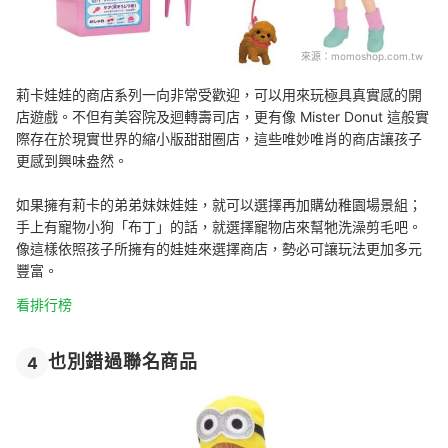
來源：
momoshop.com.tw
莉卡娃娃的商店系列一向非常受歡迎，可以用來玩極具真實感的開
店遊戲。不但有美容院及迴轉壽司店，更有像 Mister Donut 這般實
際存在於現實世界的縮小版甜甜圈店，這些唯妙唯肖的商店讓孩子
更感到興味盎然。
如果擁有莉卡的弟弟妹妹娃娃，就可以選擇再加購幼稚園場景組；
手上有寵物小狗「布丁」的話，就選擇寵物店來幫牠洗澡剪毛吧。
像這樣依照孩子所擁有的娃娃來選擇商店，勢必可讓玩法更加多元
豐富。
看排行榜
也別錯過聯名商品
4