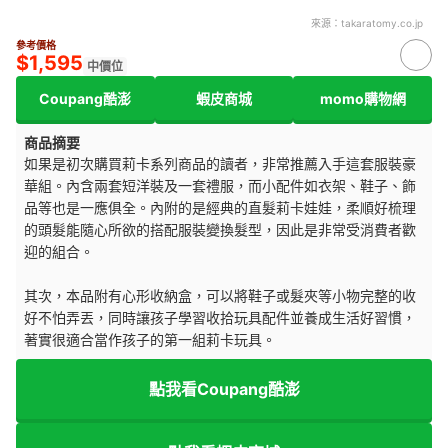
來源：
takaratomy.co.jp
參考價格
$1,595
中價位
Coupang酷澎
蝦皮商城
momo購物網
商品摘要
如果是初次購買莉卡系列商品的讀者，非常推薦入手這套服裝豪
華組。內含兩套短洋裝及一套禮服，而小配件如衣架、鞋子、飾
品等也是一應俱全。內附的是經典的直髮莉卡娃娃，柔順好梳理
的頭髮能隨心所欲的搭配服裝變換髮型，因此是非常受消費者歡
迎的組合。
其次，本品附有心形收納盒，可以將鞋子或髮夾等小物完整的收
好不怕弄丟，同時讓孩子學習收拾玩具配件並養成生活好習慣，
著實很適合當作孩子的第一組莉卡玩具。
點我看Coupang酷澎