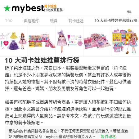
莉卡娃娃
好物推薦服務
搜尋
10 大莉卡娃娃推薦排行榜
TOP
興趣嗜好
玩具
莉卡娃娃
10 大莉卡娃娃推薦排行榜
除了芭比娃娃之外，來自日本、服裝髮型精緻又豐富的「莉卡娃
娃」也是不少小朋友夢寐以求的換裝玩偶，甚至有許多人成年後仍
持續投入她的懷抱。其不但有數不清的時髦衣服配件、髮色可供選
擇，還有爸爸、媽媽、朋友及男朋友等角色可以一起遊玩。
如果再搭配房子或商店等組合商品，更是讓人眼花撩亂不知如何抉
擇。因此本文將會介紹莉卡娃娃的選購訣竅，並用排行榜的形式推
薦可上網購得的人氣商品。請參考本文，為孩子的玩偶遊戲找到最
中意的莉卡娃娃吧。
網站內的評論與排名各自獨立，不受任何品牌贊助或付費置入。若是透過
站內的連結購買商品，mybest會獲得部分佣金收入。
製作理念