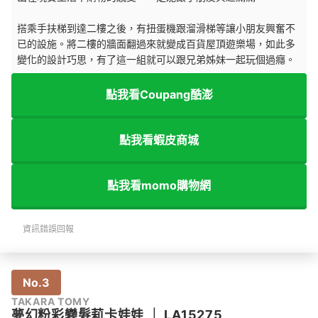
搭乘手扶梯到達二樓之後，有扭蛋機跟溜滑梯等讓小朋友興奮不
已的設施。將二樓的牆面翻過來就變成百貨屋頂遊樂場，如此多
變化的設計巧思，有了這一組就可以跟兄弟姊妹一起玩個過癮。
點我看Coupang酷澎
點我看蝦皮商城
點我看momo購物網
資訊錯誤回報
No.3
TAKARA TOMY
夢幻粉彩變髮莉卡娃娃
｜
LA15275