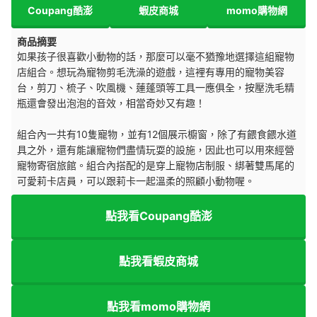
Coupang酷澎
蝦皮商城
momo購物網
商品摘要
如果孩子很喜歡小動物的話，那麼可以毫不猶豫地選擇這組寵物
店組合。想玩為寵物剪毛洗澡的遊戲，這裡有專用的寵物美容
台，剪刀、梳子、吹風機、蓮蓬頭等工具一應俱全，按壓洗毛精
瓶還會發出泡泡的音效，相當奇妙又有趣！
組合內一共有10隻寵物，並有12個展示櫥窗，除了有餵食餵水道
具之外，還有能讓寵物們盡情玩耍的設施，因此也可以用來經營
寵物寄宿旅館。組合內搭配的是穿上寵物店制服、綁著雙馬尾的
可愛莉卡店員，可以跟莉卡一起溫柔的照顧小動物喔。
點我看Coupang酷澎
點我看蝦皮商城
點我看momo購物網