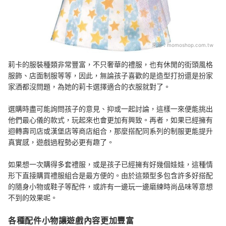
來源：
momoshop.com.tw
莉卡的服裝種類非常豐富，不只奢華的禮服，也有休閒的街頭風格
服飾、店面制服等等，因此，無論孩子喜歡的是造型打扮還是扮家
家酒都沒問題，為她的莉卡選擇適合的衣服就對了。
選購時盡可能詢問孩子的意見、抑或一起討論，這樣一來便能挑出
他們最心儀的款式，玩起來也會更加有興致。再者，如果已經擁有
迴轉壽司店或漢堡店等商店組合，那麼搭配同系列的制服更能提升
真實感，遊戲過程勢必更有趣了。
如果想一次購得多套禮服，或是孩子已經擁有好幾個娃娃，這種情
形下直接購買禮服組合是最方便的。由於這類型多包含許多好搭配
的隨身小物或鞋子等配件，或許有一邊玩一邊磨練時尚品味等意想
不到的效果呢。
各種配件小物讓遊戲內容更加豐富