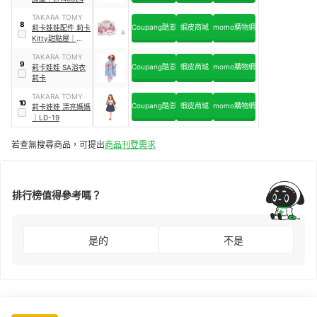
TAKARA TOMY
8
Coupang酷澎
蝦皮商城
momo購物網
莉卡娃娃配件 莉卡
Kitty甜點屋
｜
LA11718
TAKARA TOMY
9
Coupang酷澎
蝦皮商城
momo購物網
莉卡娃娃 SA浴衣
莉卡
TAKARA TOMY
10
Coupang酷澎
蝦皮商城
momo購物網
莉卡娃娃 漂亮媽媽
｜
LD-19
若查無搜尋商品，可提出
商品刊登需求
排行榜值得參考嗎？
是的
不是