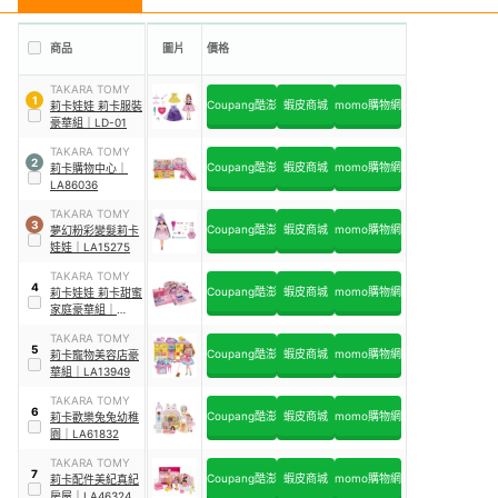
商品
圖片
價格
TAKARA TOMY
1
Coupang酷澎
蝦皮商城
momo購物網
莉卡娃娃 莉卡服裝
豪華組
｜
LD-01
TAKARA TOMY
2
Coupang酷澎
蝦皮商城
momo購物網
莉卡購物中心
｜
LA86036
TAKARA TOMY
3
Coupang酷澎
蝦皮商城
momo購物網
夢幻粉彩變髮莉卡
娃娃
｜
LA15275
TAKARA TOMY
4
Coupang酷澎
蝦皮商城
momo購物網
莉卡娃娃 莉卡甜蜜
家庭豪華組
｜
LA97338
TAKARA TOMY
5
Coupang酷澎
蝦皮商城
momo購物網
莉卡寵物美容店豪
華組
｜
LA13949
TAKARA TOMY
6
Coupang酷澎
蝦皮商城
momo購物網
莉卡歡樂兔兔幼稚
園
｜
LA61832
TAKARA TOMY
7
Coupang酷澎
蝦皮商城
momo購物網
莉卡配件美紀真紀
房屋
｜
LA46324