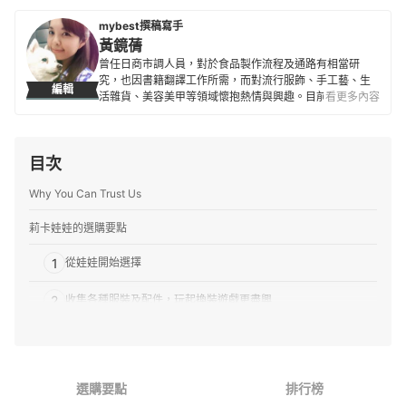
mybest撰稿寫手
黃鏡蒨
曾任日商市調人員，對於食品製作流程及通路有相當研
究，也因書籍翻譯工作所需，而對流行服飾、手工藝、生
編輯
活雜貨、美容美甲等領域懷抱熱情與興趣。目前為專職翻
看更多內容
譯人員。
黃鏡蒨的簡介
目次
Why You Can Trust Us
莉卡娃娃的選購要點
1
從娃娃開始選擇
2
收集各種服裝及配件，玩起換裝遊戲更盡興
3
想玩扮家家酒就選房屋或商店
4
也別錯過聯名商品
選購要點
排行榜