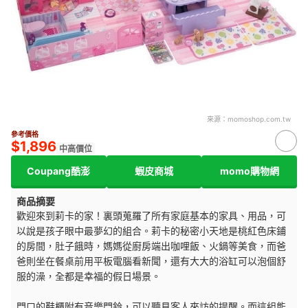
來源：
momoshop.com.tw
參考價格
$1,896
中高價位
Coupang酷澎
蝦皮商城
momo購物網
商品摘要
歡迎來到莉卡的家！裏頭蒐羅了所有家庭基本的家具、用品，可
以說是孩子眼中最夢幻的組合。莉卡的秘密小天地是桃紅色床鋪
的房間，肚子餓時，媽媽從廚房端出咖哩飯、火鍋等美食，而爸
爸則坐在餐桌前用平板電腦看新聞，還有大大的浴缸可以泡個舒
服的澡，全都是幸福的假日場景。
門口的鞋櫃附有音樂門鈴，可以聽見客人來訪的提醒。而這組能