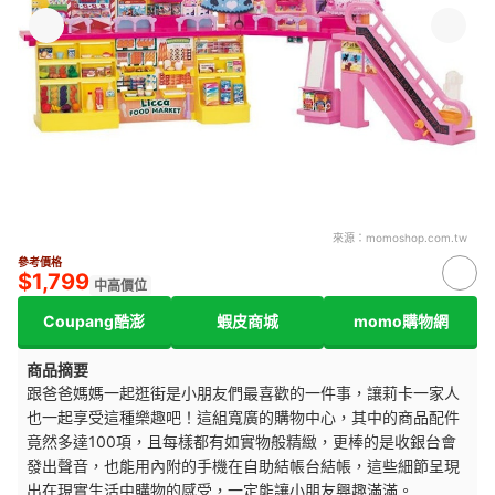
來源：
momoshop.com.tw
參考價格
$1,799
中高價位
Coupang酷澎
蝦皮商城
momo購物網
商品摘要
跟爸爸媽媽一起逛街是小朋友們最喜歡的一件事，讓莉卡一家人
也一起享受這種樂趣吧！這組寬廣的購物中心，其中的商品配件
竟然多達100項，且每樣都有如實物般精緻，更棒的是收銀台會
發出聲音，也能用內附的手機在自助結帳台結帳，這些細節呈現
出在現實生活中購物的感受，一定能讓小朋友興趣滿滿。