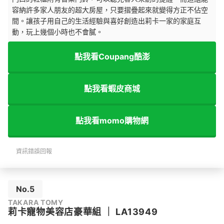
容納許多家人朋友的超大房屋，只要摺疊起來就變得方正不佔空
間。讓孩子用自己的生活經驗與喜好創造出莉卡一家的家庭互
動，玩上幾個小時也不會膩。
點我看Coupang酷澎
點我看蝦皮商城
點我看momo購物網
資訊錯誤回報
No.5
TAKARA TOMY
莉卡寵物美容店豪華組
｜
LA13949