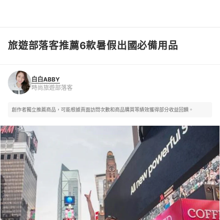
旅遊部落客推薦6款暑假出國必備用品
白白ABBY
時尚旅遊部落客
白白ABBY
時尚旅遊部落客
創作者獨立推薦商品，可能根據頁面訪問次數和商品購買等績效獲得部分收益回饋。