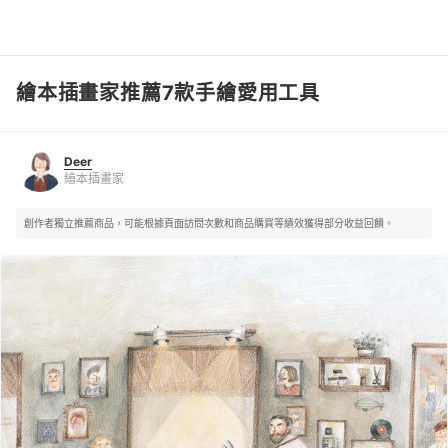
繪本插畫家推薦7款手繪愛用工具
Deer
繪本插畫家
Deer
繪本插畫家
創作者獨立推薦商品，可能根據頁面訪問次數和商品購買等績效獲得部分收益回饋。