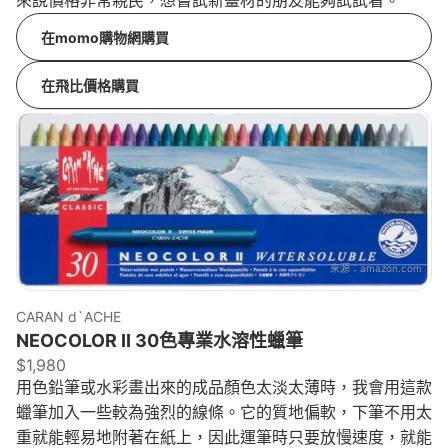
來說價格非常親民，想嘗試新畫材的朋友能夠試試看。
在momo購物網購買
在飛比價格購買
來源：
amazon.com
CARAN d`ACHE
NEOCOLOR II 30色專業水溶性蠟筆
$1,980
用色鉛筆或水彩畫出來的成品顏色太淡太薄時，我會用這款
蠟筆加入一些較為強烈的線條。它的質地偏軟，下筆不用太
重就能輕易地附著在紙上，因此運筆時只要放慢速度，就能