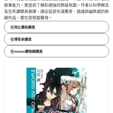
敘事能力，更造就了精彩絕倫的懸疑氛圍。作者以科學概念
及生死課題為基礎，譜出這部充滿驚奇、詭譎與幽默感的新
穎作品，實在是相當難得。
在飛比價格購買
在博客來購買
在momo購物網購買