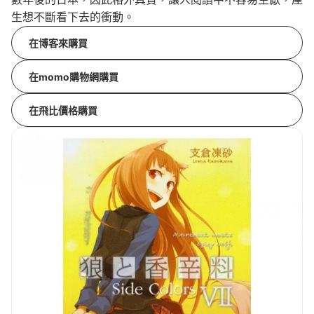
生想不斷看下去的衝動。
在博客來購買
在momo購物網購買
在飛比價格購買