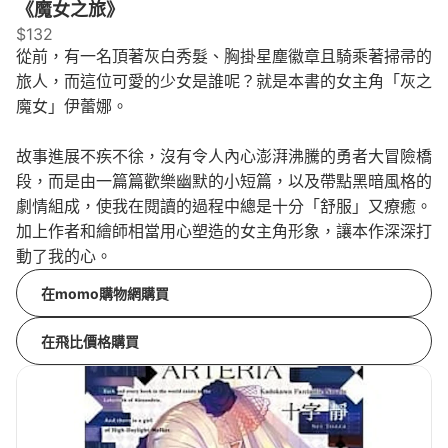
《魔女之旅》
$132
從前，有一名頂著灰白秀髮、胸掛星塵徽章且騎乘著掃帚的
旅人，而這位可愛的少女是誰呢？就是本書的女主角「灰之
魔女」伊蕾娜。
故事進展不疾不徐，沒有令人內心澎湃沸騰的勇者大冒險橋
段，而是由一篇篇歡樂幽默的小短篇，以及帶點黑暗風格的
劇情組成，使我在閱讀的過程中總是十分「舒服」又療癒。
加上作者和繪師相當用心塑造的女主角形象，讓本作深深打
動了我的心。
在momo購物網購買
在飛比價格購買