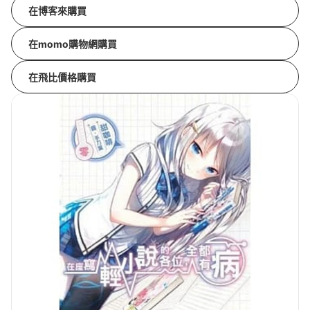
在博客來購買
在momo購物網購買
在飛比價格購買