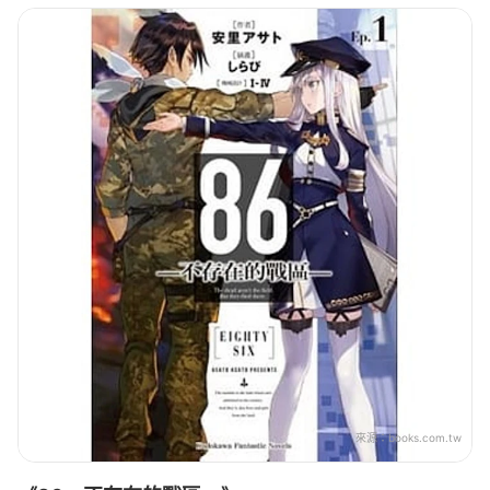
來源：
books.com.tw