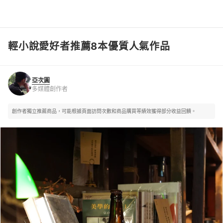
輕小說愛好者推薦8本優質人氣作品
亞次圓
多媒體創作者
亞次圓
多媒體創作者
創作者獨立推薦商品，可能根據頁面訪問次數和商品購買等績效獲得部分收益回饋。