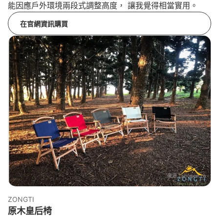
能因應戶外環境兩段式調整高度， 讓我覺得相當實用。
在官網資訊購買
來源：
shopee.tw
ZONGTI
原木皇后椅