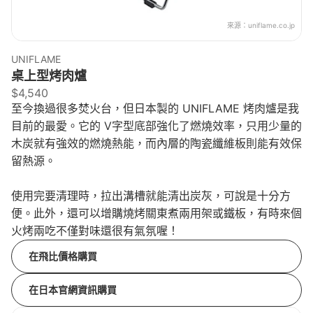
來源：
uniflame.co.jp
UNIFLAME
桌上型烤肉爐
$4,540
至今換過很多焚火台，但日本製的 UNIFLAME 烤肉爐是我
目前的最愛。它的 V字型底部強化了燃燒效率，只用少量的
木炭就有強效的燃燒熱能，而內層的陶瓷纖維板則能有效保
留熱源。
使用完要清理時，拉出溝槽就能清出炭灰，可說是十分方
便。此外，還可以增購燒烤關東煮兩用架或鐵板，有時來個
火烤兩吃不僅對味還很有氣氛喔！
在飛比價格購買
在日本官網資訊購買