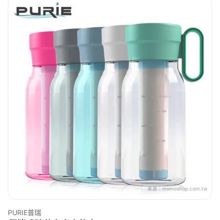
來源：
momoshop.com.tw
PURIE普瑞