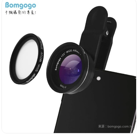
來源：
bomgogo.com.tw