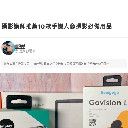
攝影講師推薦10款手機人像攝影必備用品
鹿兔哈
手機攝影講師
鹿兔哈
手機攝影講師
創作者獨立推薦商品，可能根據頁面訪問次數和商品購買等績效獲得部分收益回饋。