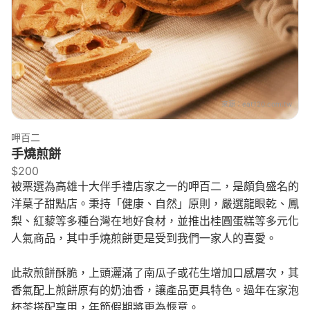
來源：
eat120.com.tw
呷百二
手燒煎餅
$200
被票選為高雄十大伴手禮店家之一的呷百二，是頗負盛名的
洋菒子甜點店。秉持「健康、自然」原則，嚴選龍眼乾、鳳
梨、紅藜等多種台灣在地好食材，並推出桂圓蛋糕等多元化
人氣商品，其中手燒煎餅更是受到我們一家人的喜愛。
此款煎餅酥脆，上頭灑滿了南瓜子或花生增加口感層次，其
香氣配上煎餅原有的奶油香，讓產品更具特色。過年在家泡
杯茶搭配享用，年節假期將更為愜意。