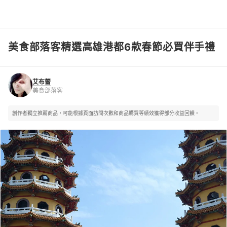
美食部落客精選高雄港都6款春節必買伴手禮
艾布蕾
美食部落客
艾布蕾
美食部落客
創作者獨立推薦商品，可能根據頁面訪問次數和商品購買等績效獲得部分收益回饋。