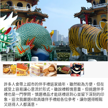
許多人會帶上超市的伴手禮返家過年，雖然較為方便，但在
感受上容易讓心意流於形式。雖說禮輕情意重，但挑選伴手
禮也是一門學問，慎選禮品才能送禮送到心並留下深刻的印
象。這次我嚴選6款高雄伴手禮給各位參考，讓你選得輕鬆
又送得人人都滿意。