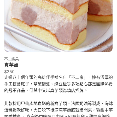
來源：
omiyage.com.tw
不二緻果
真芋頭
$250
走過八十個年頭的高雄伴手禮名店「不二家」，擁有深厚的
手工技藝底子，拿破崙派、綠豆椪等多項點心都是團購熱賣
的冠軍商品，但其中又以真芋頭為鎮店招牌。
此款採用甲仙產地直送的新鮮芋頭、法國奶油等製成，海綿
蛋糕鬆軟好吃，大口咬下後滿滿芋頭餡就爆開來，微甜中芋
頭香撲鼻， 吃完後香味在口中令人回味無窮。難怪在網路