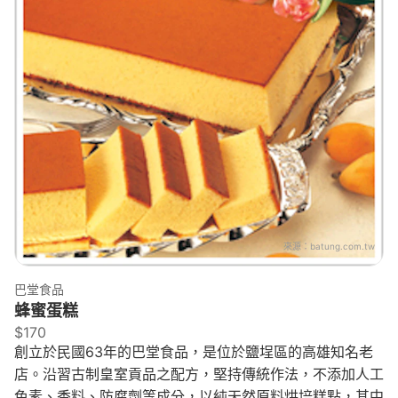
來源：
batung.com.tw
巴堂食品
蜂蜜蛋糕
$170
創立於民國63年的巴堂食品，是位於鹽埕區的高雄知名老
店。沿習古制皇室貢品之配方，堅持傳統作法，不添加人工
色素、香料、防腐劑等成分，以純天然原料烘培糕點，其中