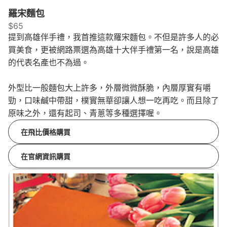
羅宋麵包
$65
提到高雄伴手禮，我首推這款羅宋麵包。不但是許多人的必
買美食，更被網路票選為高雄十大伴手禮第一名，說是高雄
的代表名產也不為過。
外型比一般麵包大上許多，外層微微酥脆，內層厚實有嚼
勁，口味鹹中帶甜，樸實無華卻讓人想一吃再吃。而且除了
原味之外，還有起司、青蔥等多種選擇喔。
在飛比價格購買
在官網資訊購買