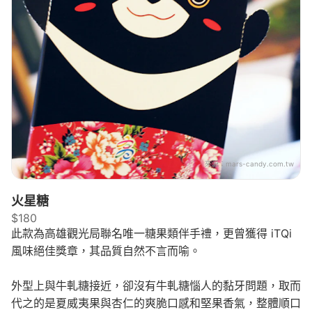
來源：
mars-candy.com.tw
火星糖
$180
此款為高雄觀光局聯名唯一糖果類伴手禮，更曾獲得 iTQi
風味絕佳獎章，其品質自然不言而喻。
外型上與牛軋糖接近，卻沒有牛軋糖惱人的黏牙問題，取而
代之的是夏威夷果與杏仁的爽脆口感和堅果香氣，整體順口