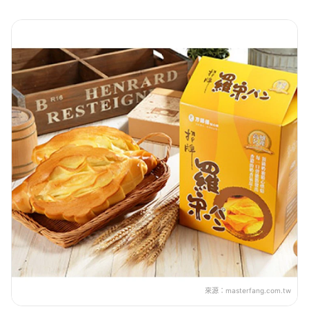
來源：
masterfang.com.tw