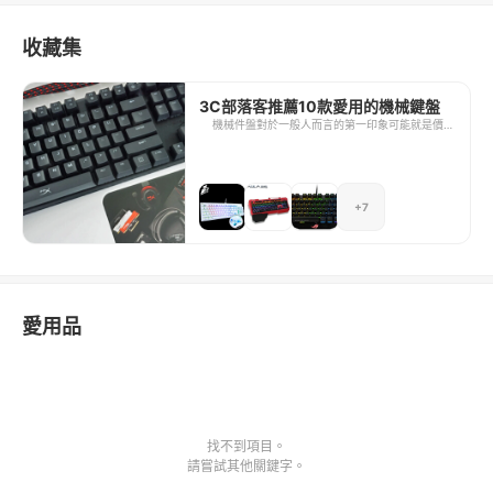
收藏集
3C部落客推薦10款愛用的機械鍵盤
機械件盤對於一般人而言的第一印象可能就是價位
太貴，但實際上也是有便宜實惠又好用的商品。機
械式鍵盤的機械軸以各種顏色來區分為青、黑、
紅、茶、綠、白、灰，每種機械軸因內部開關設計
不同，有不一樣的表現與手感，各家廠商製作的軸
+7
也有微妙的差異，目前市面上多數商品為最知名的
德國Cherry軸與日本ALPS軸。 雖然機械式鍵盤並
非生活必需品，但是對於講究手感的玩家來說，也
是相當重要的考量之一，要能選購到完全適合自己
的鍵盤，那勢必要先了解機械鍵盤的特色囉。
愛用品
找不到項目。
請嘗試其他關鍵字。