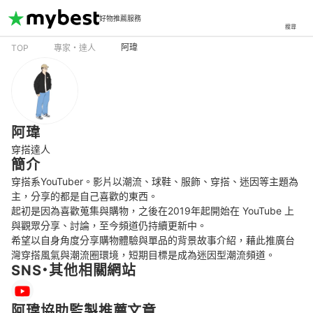
好物推薦服務
搜尋
阿瑋
TOP
專家・達人
阿瑋
穿搭達人
簡介
穿搭系YouTuber。影片以潮流、球鞋、服飾、穿搭、迷因等主題為
主，分享的都是自己喜歡的東西。

起初是因為喜歡蒐集與購物，之後在2019年起開始在 YouTube 上
與觀眾分享、討論，至今頻道仍持續更新中。

希望以自身角度分享購物體驗與單品的背景故事介紹，藉此推廣台
灣穿搭風氣與潮流圈環境，短期目標是成為迷因型潮流頻道。
SNS・其他相關網站
阿瑋協助監製推薦文章