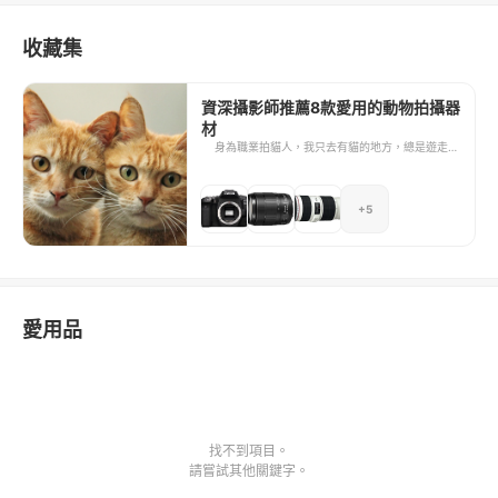
收藏集
資深攝影師推薦8款愛用的動物拍攝器
材
身為職業拍貓人，我只去有貓的地方，總是遊走於
世界各地的大街小巷尋找貓咪的蹤影。 在此情況
下，會需要長時間行走，因此裝備的輕量化相當重
要，加上拍攝途中不想打擾到貓或引起周圍人們的
+5
注意，器材的機動性與低調性都是我的選購重點之
一。本次便向各位推薦我幾乎每天都背出門，經常
使用的8樣攝影用品。
愛用品
找不到項目。
請嘗試其他關鍵字。