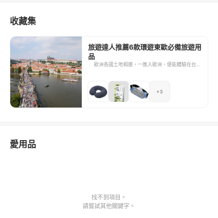
收藏集
旅遊達人推薦6款環遊東歐必備旅遊用
品
歐洲各國土地相連，一進入歐洲，便能體驗在台灣
無法經歷的陸路跨國之旅，令我十分興奮與嚮往。
在此整理出6樣實用又方便攜帶的旅遊好物，獻給
每一個有環歐夢想的旅人，期望它們能陪伴你順利
+3
度過沿路上的各種困境。
愛用品
找不到項目。
請嘗試其他關鍵字。