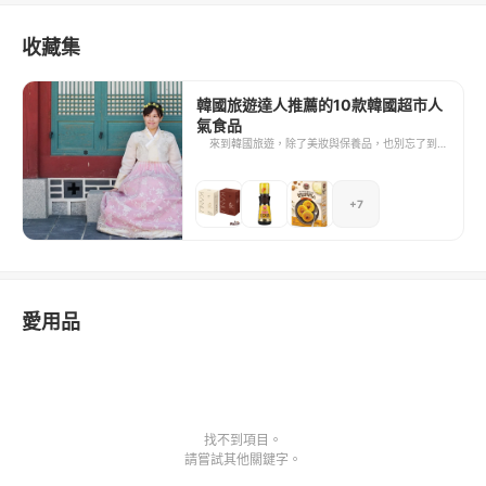
收藏集
韓國旅遊達人推薦的10款韓國超市人
氣食品
來到韓國旅遊，除了美妝與保養品，也別忘了到韓
國超市挖寶。面對成千上萬種商品，沒事先做好功
課一定不知從何下手，搞不清哪些是必買品。這回
我通通不藏私，精選10款好物跟你分享，讓你看完
+7
即可出發前往採購！
愛用品
找不到項目。
請嘗試其他關鍵字。