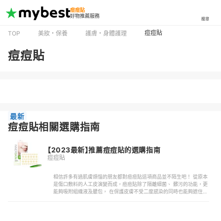
痘痘貼
好物推薦服務
搜尋
痘痘貼
TOP
美妝・保養
護膚・身體護理
痘痘貼
最新
痘痘貼相關選購指南
【2023最新】推薦痘痘貼的選購指南
痘痘貼
相信許多有過肌膚煩惱的朋友都對痘痘貼這項商品並不陌生吧！ 從原本
是傷口敷料的人工皮演變而成，痘痘貼除了隔離細菌、 髒污的功能，更
能夠吸附組織液及膿包， 在保護皮膚不受二度感染的同時也能夠遮住瑕
疵喔！市面上痘痘貼商品非常多元，從美國的3M、韓國的 A’PIEU 到國
產的 INNER SKIN 各...