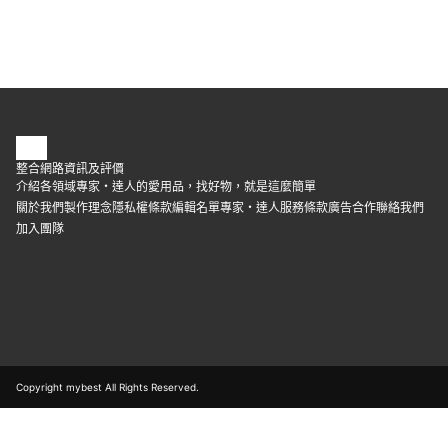
整合網路資訊及評價
介紹各領域專家・達人的愛用品，找好物，就是這麼簡單
關於我們
製作理念
隱私權條款
編輯名單
專家・達人
服務條款
廣告合作
聯絡我們
加入團隊
Copyright mybest All Rights Reserved.