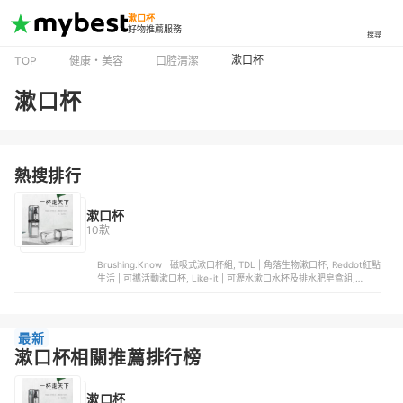
漱口杯
好物推薦服務
搜尋
漱口杯
TOP
健康・美容
口腔清潔
漱口杯
熱搜排行
漱口杯
10款
Brushing.Know | 磁吸式漱口杯組, TDL | 角落生物漱口杯, Reddot紅點
生活 | 可攜活動漱口杯, Like-it | 可瀝水漱口水杯及排水肥皂盒組,
Know懂系列 | 磁吸式金屬杯組
最新
漱口杯相關推薦排行榜
漱口杯