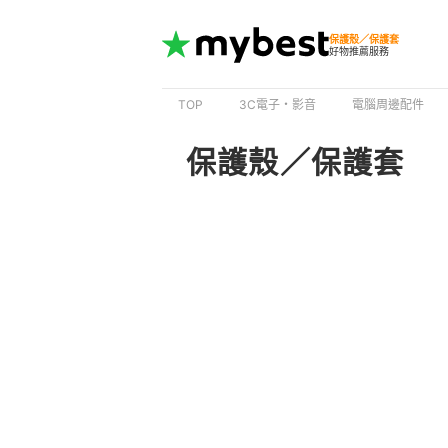
保護殼／保護套
好物推薦服務
TOP
3C電子・影音
電腦周邊配件
保護殼／保護套