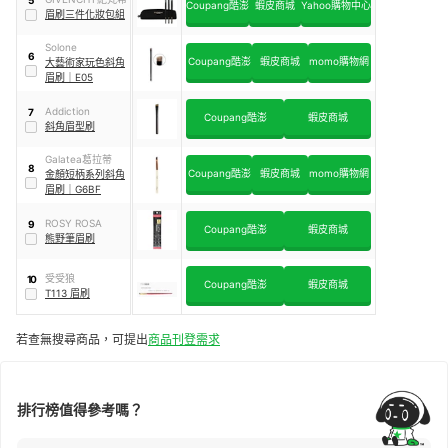
5
Coupang酷澎
蝦皮商城
Yahoo購物中心
眉刷三件化妝包組
Solone
6
Coupang酷澎
蝦皮商城
momo購物網
大藝術家玩色斜角
眉刷
｜
E05
Addiction
7
Coupang酷澎
蝦皮商城
斜角眉型刷
Galatea葛拉蒂
8
Coupang酷澎
蝦皮商城
momo購物網
金顏短柄系列斜角
眉刷
｜
G6BF
ROSY ROSA
9
Coupang酷澎
蝦皮商城
熊野筆眉刷
受受狼
10
Coupang酷澎
蝦皮商城
T113 眉刷
若查無搜尋商品，可提出
商品刊登需求
排行榜值得參考嗎？