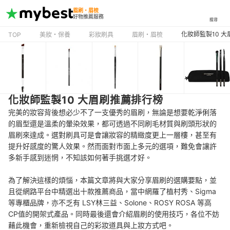
眉刷・眉梳
好物推薦服務
搜尋
化妝師監製10 
TOP
美妝・保養
彩妝刷具
眉刷・眉梳
化妝師監製10 大眉刷推薦排行榜
完美的妝容背後想必少不了一支優秀的眉刷，無論是想要乾淨俐落
的眉型還是溫柔的暈染效果，都可透過不同刷毛材質與刷頭形狀的
眉刷來達成。選對刷具可是會讓妝容的精緻度更上一層樓，甚至有
提升好感度的驚人效果。然而面對市面上多元的選項，難免會讓許
多新手感到迷惘，不知該如何著手挑選才好。
為了解決這樣的煩惱，本篇文章將與大家分享眉刷的選購要點，並
且從網路平台中精選出十款推薦商品，當中網羅了植村秀、Sigma
等專櫃品牌，亦不乏有 LSY林三益、Solone、ROSY ROSA 等高
CP值的開架式產品。同時最後還會介紹眉刷的使用技巧，各位不妨
藉此機會，重新檢視自己的彩妝道具與上妝方式吧。