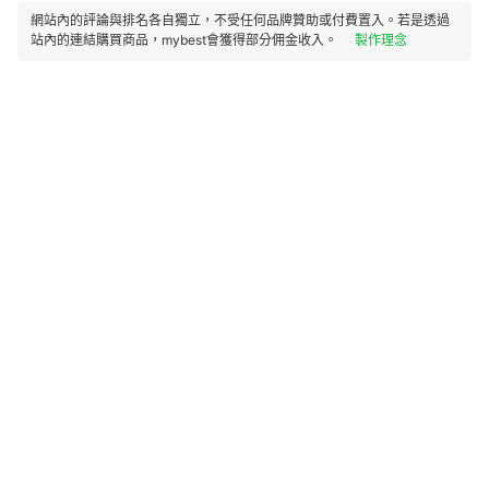
網站內的評論與排名各自獨立，不受任何品牌贊助或付費置入。若是透過
站內的連結購買商品，mybest會獲得部分佣金收入。
製作理念