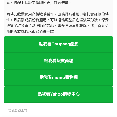
感，搭配上精緻字體印刷更是質感倍增。
同時此款還選用高級獾毛製作，該毛質有著細小卻扎實硬挺的特
性，且眉膠或眉粉皆適用，可以輕鬆調整眉色濃淡與形狀，深深
擄獲了許多專業彩妝師的芳心，想要強調眉毛輪廓，或是喜愛清
晰俐落妝感的人都很值得一試。
點我看Coupang酷澎
點我看蝦皮商城
點我看momo購物網
點我看Yahoo購物中心
資訊錯誤回報