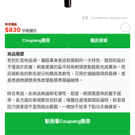
來源：
tw.addiction-beauty.com
參考價格
$830
中高價位
Coupang酷澎
蝦皮商城
商品摘要
有別於其他品項，偏粗筆身是這款眉刷的一大特色，粗短的設計
不僅易於抓握，刷面更廣的扁平斜角刷頭更能輕鬆完成暈染。而
前端較長的刷毛部分則頗具柔軟性，可用於描繪眉頭與眉峰，或
是透過微調使用角度便能精準描繪線條。
綜合來說，此商品無論刷毛彈性、韌度、刷頭寬度與抓握手感
等，各方面的表現都恰到好處；唯獨在處理眉頭前端時，較容易
因力道拿捏不當而超出範圍，一開始不妨多下點功夫做練習。
點我看Coupang酷澎