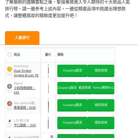
了解眉刷的選購要點之後，緊接著將進入令人期待的十大商品人氣
排行榜。請一邊參考上述內容，一邊從精選品項中挑選出理想款
式，讓整體眉妝的精緻度更加提升吧！
人氣排行
商品
圖片
價格
Anastasia
1
Coupang酷澎
蝦皮商城
Dual-Ended
Angled Brush 7B
Sigma
2
Coupang酷澎
蝦皮商城
Yahoo購物中心
小斜角眼線刷
｜
E65
shu uemura植村
3
Coupang酷澎
蝦皮商城
秀
專業眉刷
｜
6OB
LSY林三益
4
Coupang酷澎
蝦皮商城
平口眉刷
｜
543
GIVENCHY紀梵希