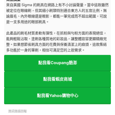
來自美國 Sigma 的刷具在網路上有不小討論聲量，當中這款雖然
被定位在眼線刷，但其細小刷頭特別適合東方人的五官比例，無
論眉毛、內外眼線還是眼影，都能一筆完成而不超出範圍，可說
是一支多用途的眼部刷具。
此產品的刷毛材質柔軟有彈性，在抓粉與勻粉方面的表現絕佳，
能夠輕鬆沾取、塗刷各種質地的彩妝品，讓整體妝容更顯精緻完
整。如果想節省刷具方面的花費與保養清潔上的麻煩，這款集結
多功能於一身的筆刷，相信可滿足您的上妝需求。
點我看Coupang酷澎
點我看蝦皮商城
點我看Yahoo購物中心
資訊錯誤回報