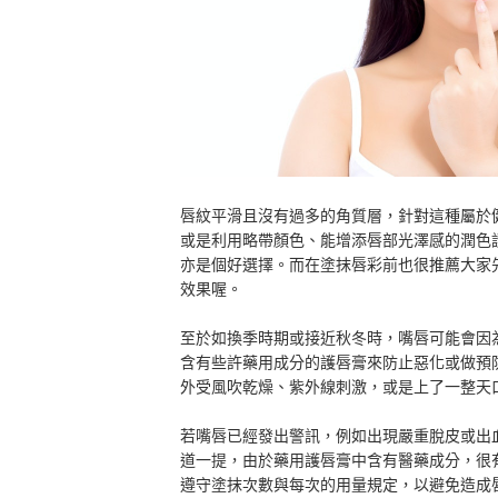
唇紋平滑且沒有過多的角質層，針對這種屬於
或是利用略帶顏色、能增添唇部光澤感的潤色
亦是個好選擇。而在塗抹唇彩前也很推薦大家
效果喔。
至於如換季時期或接近秋冬時，嘴唇可能會因
含有些許藥用成分的護唇膏來防止惡化或做預
外受風吹乾燥、紫外線刺激，或是上了一整天
若嘴唇已經發出警訊，例如出現嚴重脫皮或出
道一提，由於藥用護唇膏中含有醫藥成分，很
遵守塗抹次數與每次的用量規定，以避免造成