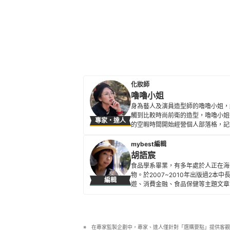
化妝師
嚕嚕小姐
身為藝人及演員造型師的嚕嚕小姐，
觸到比較時尚前衛的造型，嚕嚕小姐
專家・達人
的空暇時間開始經營個人部落格，記
想，並介紹給大眾一些彩妝的相關知
嚕嚕小姐的簡介
mybest編輯
胡語宸
食品學系畢業，有多年處於人正在海
物。於2007~2010年出版過2
編輯
遊、消費金融、食品保健等主題文章，
的群眾帶來更多選物新知。
胡語宸的簡介
在專家監製企劃中，專家、達人僅針對「選購要點」提供客觀