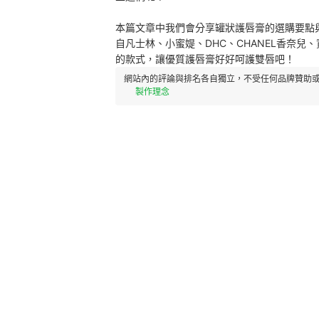
本篇文章中我們會分享罐狀護唇膏的選購要點
自凡士林、小蜜媞、DHC、CHANEL香奈
的款式，讓優質護唇膏好好呵護雙唇吧！
網站內的評論與排名各自獨立，不受任何品牌贊助或
製作理念