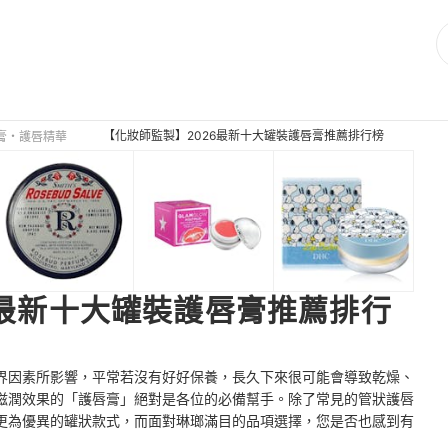
【化妝師監製】2026最新十大罐裝護唇膏推薦排行榜
膏・護唇精華
6最新十大罐裝護唇膏推薦排行
界因素所影響，平常若沒有好好保養，長久下來很可能會導致乾燥、
滋潤效果的「護唇膏」絕對是各位的必備幫手。除了常見的管狀護唇
更為優異的罐狀款式，而面對琳瑯滿目的品項選擇，您是否也感到有