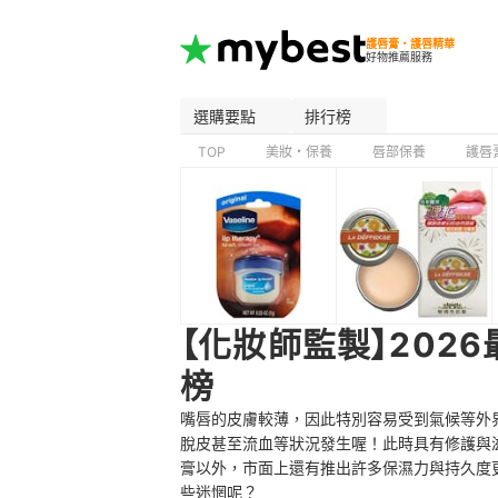
護唇膏・護唇精華
好物推薦服務
選購要點
排行榜
TOP
美妝・保養
唇部保養
護唇
【化妝師監製】202
榜
嘴唇的皮膚較薄，因此特別容易受到氣候等外
脫皮甚至流血等狀況發生喔！此時具有修護與
膏以外，市面上還有推出許多保濕力與持久度
些迷惘呢？