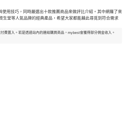
與使用技巧，同時嚴選出十款推薦商品來做評比介紹。其中網羅了來
兒、資生堂等人氣品牌的經典產品，希望大家都能藉此尋覓到符合需求
付費置入。若是透過站內的連結購買商品，mybest會獲得部分佣金收入。