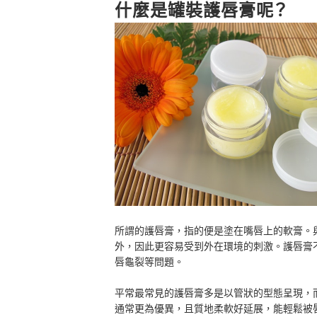
總結
什麼是罐裝護唇膏呢？
所謂的護唇膏，指的便是塗在嘴唇上的軟膏。
外，因此更容易受到外在環境的刺激。護唇膏
唇龜裂等問題。
平常最常見的護唇膏多是以管狀的型態呈現，
通常更為優異，且質地柔軟好延展，能輕鬆被