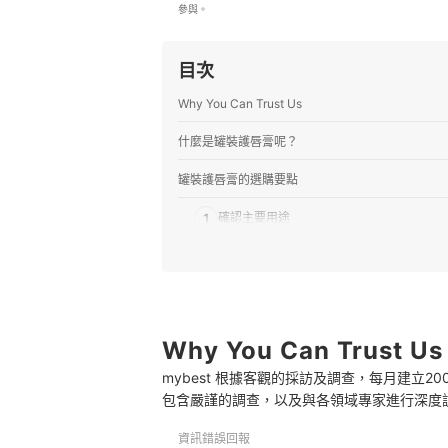
參與。
目次
Why You Can Trust Us
什麼是罐裝護唇膏呢？
罐裝護唇膏的選購要點
1
確認主要用途
2
考量使用時機與環境
3
選擇適當的容量
推薦十大罐裝護唇膏人氣排行榜
Why You Can Trust Us
mybest 根據客觀的採訪及調查，每月建立
如何讓護唇膏發揮最大效用
包含嚴謹的調查，以及與各領域專家進行深度
其他的唇部保濕選擇
資訊錯誤回報