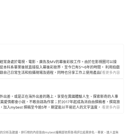
經常身處於電視、電影、廣告及MV的幕後彩妝工作。由於在影視圈可以接
從本科系畢業後就直接投入幕後彩妝界，至今已有5～6年的時間。 利用拍戲
錄自己日常生活和拍攝現場及過程，同時也分享工作上使用產品的經驗和感
看更多內容
識及美妝教學。
外出差，或是正在海外出差的路上，享受在異國體驗人生、探索新奇的人事
本中長篇愛情都會小說，不敢自詡為作家；於2017年起成為消自由撰稿者，撰寫旅
加入mybest 撰稿至今逾5年，期望能以平易近人的文字溫度，為喜歡閱讀
看更多內容
的分析及建議。排行榜的內容皆由mybest編輯部依照各項評比結果排名，專家、達人並無