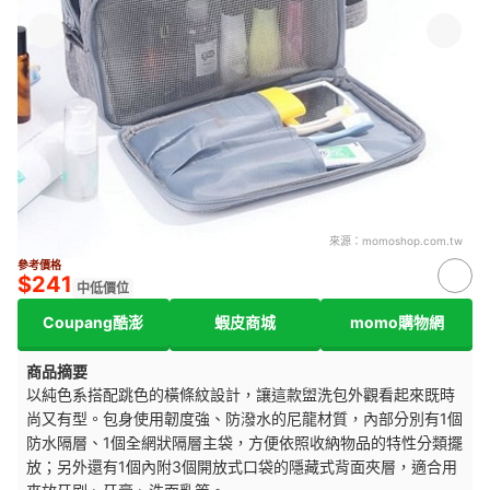
來源：
momoshop.com.tw
參考價格
$241
中低價位
Coupang酷澎
蝦皮商城
momo購物網
商品摘要
以純色系搭配跳色的橫條紋設計，讓這款盥洗包外觀看起來既時
尚又有型。包身使用韌度強、防潑水的尼龍材質，內部分別有1個
防水隔層、1個全網狀隔層主袋，方便依照收納物品的特性分類擺
放；另外還有1個內附3個開放式口袋的隱藏式背面夾層，適合用