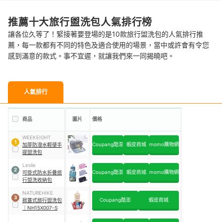
推薦十大旅行盥洗包人氣排行榜
讓各位久等了！緊接著要登場的是10款旅行盥洗包的人氣排行推
薦，每一款都有不同的特色及適合使用的場景，當中或許會有令您
感到滿意的款式。事不宜遲，就讓我們來一同揭曉吧。
人氣排行
商品
圖片
價格
WEEKEIGHT
1
Coupang酷澎
蝦皮商城
momo購物網
加厚防潑水輕便手
提盥洗包
Leslie
2
Coupang酷澎
蝦皮商城
momo購物網
可掛式防水折疊旅
行盥洗收納包
NATUREHIKE
3
Coupang酷澎
蝦皮商城
掀蓋式旅行盥洗包
｜
NH15X007-S