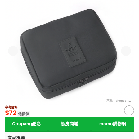
來源：
shopee.tw
參考價格
$72
低價位
Coupang酷澎
蝦皮商城
momo購物網
商品摘要