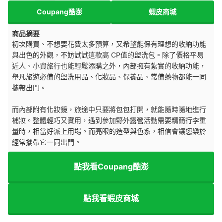
Coupang酷澎
蝦皮商城
商品摘要
初次購買、不想要花費太多預算，又希望能保有理想的收納功能
與出色的外觀，不妨試試這款高 CP值的盥洗包。除了價格平易
近人、小資旅行也能輕鬆添購之外，內部擁有紮實的收納功能，
舉凡旅遊必備的盥洗用品、化妝品、保養品、常備藥物都能一同
攜帶出門。
而內部附有化妝鏡，旅途中只要將包包打開，就能隨時隨地進行
補妝。整體輕巧又實用，遇到參加野外露營活動需要精簡行李重
量時，相當好派上用場。而亮眼的造型與色系，相信會讓您樂於
經常攜帶它一同出門。
點我看Coupang酷澎
點我看蝦皮商城