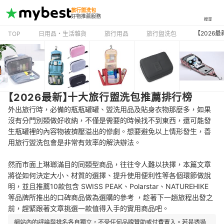
旅行盥洗包
好物推薦服務
搜尋
【2026
TOP
日用品・生活雜貨
旅行用品
旅行盥洗包
【2026最新】十大旅行盥洗包推薦排行榜
外出旅行時，必備的瓶瓶罐罐、盥洗用品及貼身衣物那麼多，如果
沒有分門別類做好收納，不僅是需要的時候找不到東西，還可能發
生瓶罐裡的內容物被擠壓溢出的慘劇。想要避免以上情形發生，善
用旅行盥洗包會是非常有效率的解決辦法。
然而市面上琳瑯滿目的同類型商品，往往令人難以抉擇，本篇文章
將從如何決定大小、材質的選擇、提升使用便利性等各個環節做說
明，並且推薦10款包含 SWISS PEAK、Polarstar、NATUREHIKE
等品牌所推出的口碑商品做為選購的參考 ，趁著下一趟旅程出發之
前，趕緊跟著文章挑選一款值得入手的實用商品吧。
網站內的評論與排名各自獨立，不受任何品牌贊助或付費置入。若是透過