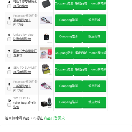
韓版手提雙層防水
4
Coupang酷澎
蝦皮商城
momo購物網
旅行收納包
Polarstar桃源戶外
5
Coupang酷澎
蝦皮商城
豪華盥洗包
｜
P14706
United by blue
6
Coupang酷澎
蝦皮商城
防潑水盥洗包
圓筒式大容量旅行
7
Coupang酷澎
蝦皮商城
momo購物網
洗漱包
SEA TO SUMMIT
8
Coupang酷澎
蝦皮商城
momo購物網
旅行用盥洗包
Polarstar桃源戶外
9
Coupang酷澎
蝦皮商城
三折盥洗包
｜
P14707
SWISS PEAK
10
Coupang酷澎
蝦皮商城
toilet bag 旅行盥
洗包
若查無搜尋商品，可提出
商品刊登需求