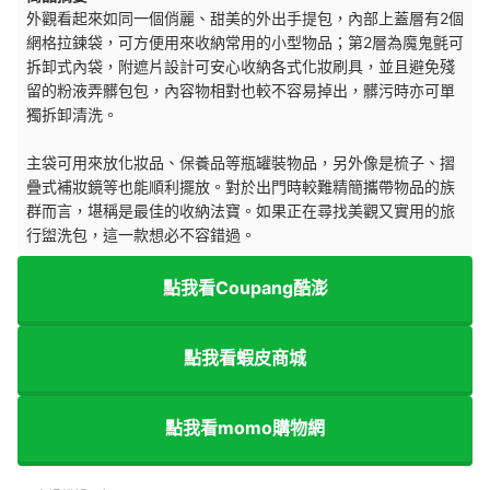
外觀看起來如同一個俏麗、甜美的外出手提包，內部上蓋層有2個
網格拉鍊袋，可方便用來收納常用的小型物品；第2層為魔鬼氈可
拆卸式內袋，附遮片設計可安心收納各式化妝刷具，並且避免殘
留的粉液弄髒包包，內容物相對也較不容易掉出，髒污時亦可單
獨拆卸清洗。
主袋可用來放化妝品、保養品等瓶罐裝物品，另外像是梳子、摺
疊式補妝鏡等也能順利擺放。對於出門時較難精簡攜帶物品的族
群而言，堪稱是最佳的收納法寶。如果正在尋找美觀又實用的旅
行盥洗包，這一款想必不容錯過。
點我看Coupang酷澎
點我看蝦皮商城
點我看momo購物網