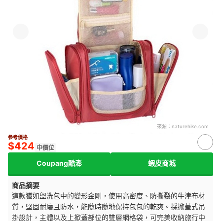
來源：
naturehike.com
參考價格
$424
中價位
Coupang酷澎
蝦皮商城
商品摘要
這款猶如盥洗包中的變形金剛，使用高密度、防撕裂的牛津布材
質，堅固耐磨且防水，能隨時隨地保持包包的乾爽。採掀蓋式吊
掛設計，主體以及上掀蓋部位的雙層網格袋，可完美收納旅行中