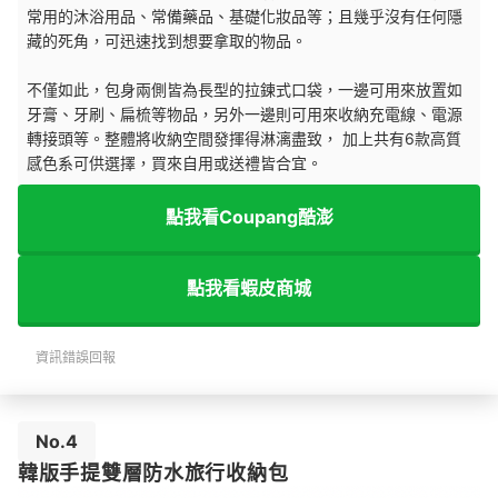
常用的沐浴用品、常備藥品、基礎化妝品等；且幾乎沒有任何隱
藏的死角，可迅速找到想要拿取的物品。
不僅如此，包身兩側皆為長型的拉鍊式口袋，一邊可用來放置如
牙膏、牙刷、扁梳等物品，另外一邊則可用來收納充電線、電源
轉接頭等。整體將收納空間發揮得淋漓盡致， 加上共有6款高質
感色系可供選擇，買來自用或送禮皆合宜。
點我看Coupang酷澎
點我看蝦皮商城
資訊錯誤回報
No.4
韓版手提雙層防水旅行收納包