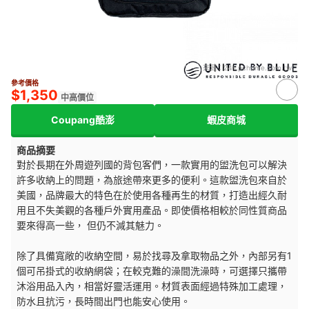
來源：
24h.pchome.com.tw
參考價格
$1,350
中高價位
Coupang酷澎
蝦皮商城
商品摘要
對於長期在外周遊列國的背包客們，一款實用的盥洗包可以解決
許多收納上的問題，為旅途帶來更多的便利。這款盥洗包來自於
美國，品牌最大的特色在於使用各種再生的材質，打造出經久耐
用且不失美觀的各種戶外實用產品。即使價格相較於同性質商品
要來得高一些， 但仍不減其魅力。
除了具備寬敞的收納空間，易於找尋及拿取物品之外，內部另有1
個可吊掛式的收納網袋；在較克難的澡間洗澡時，可選擇只攜帶
沐浴用品入內，相當好靈活運用。材質表面經過特殊加工處理，
防水且抗污，長時間出門也能安心使用。