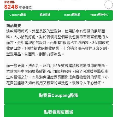
參考價格
$248
中低價位
Coupang酷澎
蝦皮商城
momo購物網
Yahoo購物中心
商品摘要
這款體積輕巧、外型美觀的盥洗包，使用防水有質感的尼龍面
料，大小恰到好處，對於習慣將整個盥洗包攜帶至浴室使用的人
而言，是相當理想的設計。內部有1個網格主收納袋、3個開放式
收納口袋、1個拉鍊式網格收納袋，十分適合用來收納牙膏牙刷、
盥洗用品、洗面乳、刮鬍刀等物品。
而一般牙膏、洗面乳、沐浴用品多數會建議放置於陰涼的場所，
本款面料中間隔層為緩衝PET加隔熱鋁膜，除了可減緩撞擊所產
生的損傷之外，也能避免溫度過高而造成內容物變質的情形。小
花費就能購入如此實用又有型的盥洗包，很難令人不心動呢。
點我看Coupang酷澎
點我看蝦皮商城