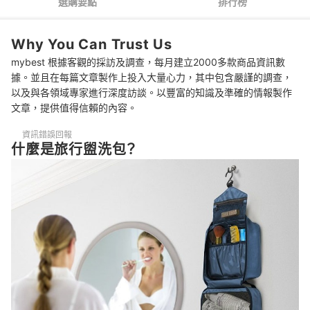
選購要點
排行榜
推薦十大旅行盥洗包人氣排行榜
Why You Can Trust Us
旅遊必備的實用包款
mybest 根據客觀的採訪及調查，每月建立2000多款商品資訊數
結論
據。並且在每篇文章製作上投入大量心力，其中包含嚴謹的調查，
以及與各領域專家進行深度訪談。以豐富的知識及準確的情報製作
文章，提供值得信賴的內容。
資訊錯誤回報
什麼是旅行盥洗包？