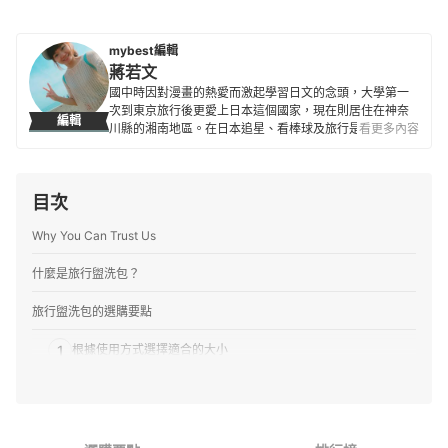
mybest編輯
蔣若文
國中時因對漫畫的熱愛而激起學習日文的念頭，大學第一
次到東京旅行後更愛上日本這個國家，現在則居住在神奈
編輯
川縣的湘南地區。在日本追星、看棒球及旅行是人生三大
看更多內容
樂事，也喜歡接觸新商品與各種事物，除了過去曾經營過
自己的部落格外，也陸續為不少觀光旅遊網站撰寫過相關
文章。目前擔任 mybest 編輯已超過4年。
目次
蔣若文的簡介
Why You Can Trust Us
什麼是旅行盥洗包？
旅行盥洗包的選購要點
1
根據使用方式選擇適合的大小
2
從使用的方便性著手
3
可否直接當成外出包使用