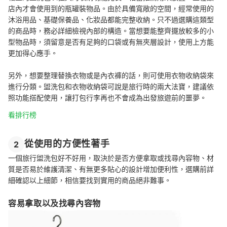
店內才會使用到的瓶罐裝物品。由於具備寬敞的空間，經常使用的
沐浴用品、基礎保養品、化妝品都能完整收納。只不過選購這類型
的商品時，務必詳細檢視內部的構造。當想要能整齊擺放較多的小
型物品時，須留意是否有足夠的口袋或有無夾層設計，使用上方能
更加得心應手。
另外，想要整理替換衣物或是內衣褲的話，則可使用衣物收納袋來
進行分類。盥洗包和衣物收納袋可說是旅行時的兩大法寶，建議依
照功能搭配使用，讓打包行李再也不會成為出發旅遊前的噩夢。
看排行榜
從使用的方便性著手
2
一個旅行盥洗包好不好用，取決於是否方便拿取或找尋內容物、材
質是否易於維護清潔、有無更多貼心的設計增加便利性，選購前詳
細確認以上細節，相信要找到實用的商品絕非難事。
容易拿取以及找尋內容物