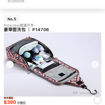
資訊錯誤回報
No.5
Polarstar桃源戶外
豪華盥洗包
｜
P14706
來源：
shop.polarstar.tw
參考價格
$390
中價位