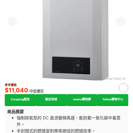
來源：
ec-w.shopping.friday.tw
參考價格
$11,040
中低價位
Coupang酷澎
蝦皮商城
momo購物網
Yahoo購物中心
商品摘要
強制排
氣
型的 DC 直流變頻馬達，能防範一氧化碳中毒意
外。
半封閉式的燃燒室則帶來絕佳的燃燒效率。