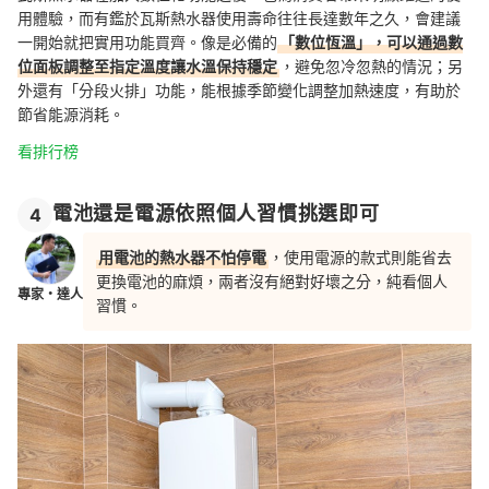
用體驗，而有鑑於瓦斯熱水器使用壽命往往長達數年之久，會建議
一開始就把實用功能買齊。像是必備的
「數位恆溫」，可以通過數
位面板調整至指定溫度讓水溫保持穩定
，避免忽冷忽熱的情況；另
外還有「分段火排」功能，能根據季節變化調整加熱速度，有助於
節省能源消耗。
看排行榜
電池還是電源依照個人習慣挑選即可
4
用電池的熱水器不怕停電
，使用電源的款式則能省去
更換電池的麻煩，兩者沒有絕對好壞之分，純看個人
專家・達人
習慣。