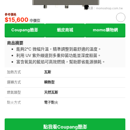
來源：
momoshop.com.tw
參考價格
$15,600
中價位
Coupang酷澎
蝦皮商城
momo購物網
商品摘要
能夠2°C 微幅升溫，精準調整到最舒適的溫度。
利用 UV 紫外線達到多重抑菌功能並深度殺菌。
富含氧氣的藍焰可高效燃燒，幫助節省能源損耗。
加熱方式
瓦斯
運轉方式
瞬熱型
燃氣類型
天然瓦斯
點火方式
電子點火
點我看Coupang酷澎