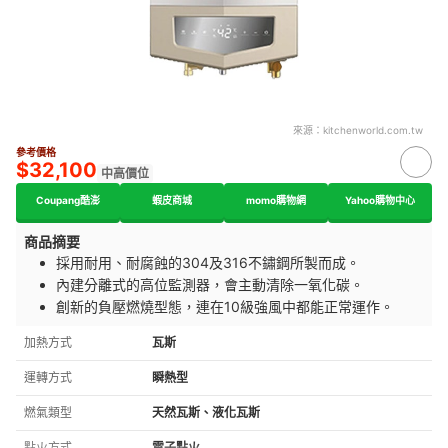
來源：
kitchenworld.com.tw
參考價格
$32,100
中高價位
Coupang酷澎
蝦皮商城
momo購物網
Yahoo購物中心
商品摘要
採用耐用、耐腐蝕的304及316不鏽鋼所製而成。
內建分離式的高位監測器，會主動清除一氧化碳。
創新的負壓燃燒型態，連在10級強風中都能正常運作。
加熱方式
瓦斯
運轉方式
瞬熱型
燃氣類型
天然瓦斯、液化瓦斯
點火方式
電子點火