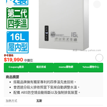
來源：
tw.buy.yahoo.com
參考價格
$19,990
中價位
Coupang酷澎
蝦皮商城
momo購物網
Yahoo購物中心
商品摘要
搭載品牌擁有獨家專利的四季溫先進技術。
會透過分段火排依照當下氣候自動調整水溫。
配備 ABS
防空燒
自動阻斷以及
強制排氣
裝置。
加熱方式
瓦斯