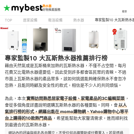
熱水器
好物推薦服務
搜尋
專家監製10 大瓦斯熱
TOP
居家設備
衛浴設備
熱水器
專家監製10 大瓦斯熱水器推薦排行榜
藉由天然氣或是瓦斯桶來加熱的瓦斯熱水器，不僅不占空間，每月
花費又比電熱水器還要低，因此受到許多都會區民眾的青睞。不過
市面上瓦斯熱水器的產品眾多，該如何挑選能夠確保熱水不會忽冷
忽熱，
且能同時顧及安全性的款式，相信是不少人的共同煩惱。
為此，本次
實際訪問熟悉居家電子設備、家電產品的3C編輯菜頭
，
會從多個角度詳盡說明選購瓦斯熱水器的各種要點。同時，會
以人
氣排行榜的形式，網羅出能在 momo購物網、Yahoo購物中心等平
台上購得的10款熱門商品
，希望能幫助大家釐清需求，進而順利找
到最適合的瓦斯熱水器。
網站內的評論與排名各自獨立，不受任何品牌贊助或付費置入。若是透過