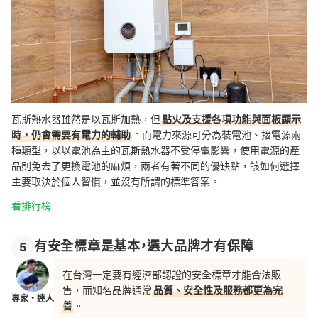
瓦斯熱水器雖然是以瓦斯加熱，但
點火及支援各項功能與面板顯示
時，仍會需要有電力的輔助
。而電力來源可分為裝電池、接電源兩
種類型，以以電池為主的瓦斯熱水器不受停電影響，使用電源的產
品則免去了更換電池的麻煩，兩者有著不同的優缺點，該如何選擇
主要取決於個人習慣，並沒有所謂的標準答案。
看排行榜
有安全標章是基本，選大品牌才有保障
5
在台灣一定要有經濟部認證的安全標章才能合法販
售，而知名品牌通常
品質、安全性及服務都更為完
專家・達人
善
。