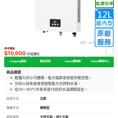
來源：
tw.buy.yahoo.com
參考價格
$10,600
中低價位
Coupang酷澎
蝦皮商城
momo購物網
Yahoo購物中心
商品摘要
輕量化的小巧體積，能大幅節省安裝所需空間。
分段火排系統會透過智能方式控制水溫。
從30～60°C共有多達16段的水溫調節設定。
加熱方式
瓦斯
運轉方式
瞬熱型
燃氣類型
天然瓦斯、液化瓦斯