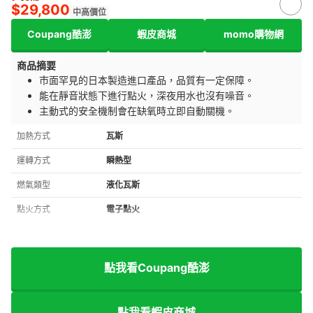
$29,800
中高價位
Coupang酷澎
蝦皮商城
momo購物網
商品摘要
市面罕見的日本製造進口產品，品質有一定保障。
能在靜音狀態下進行點火，深夜用水也沒有噪音。
主動式的安全機制會在缺氧時立即自動關機。
加熱方式
瓦斯
運轉方式
瞬熱型
燃氣類型
液化瓦斯
點火方式
電子點火
點我看Coupang酷澎
點我看蝦皮商城