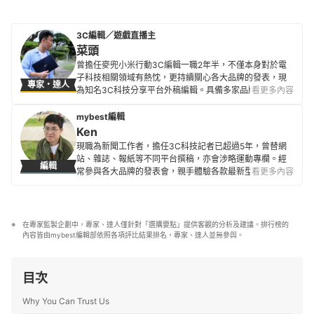
3C編輯／遊戲直播主
菜頭
曾擔任麥兜小米行動3C編輯一職2年半，不僅本身對於電
子科技相關領域有熱忱，更持續關心各大品牌的發表，現
專家・達人
為知名3C科技分享平台外稿編輯。具備多家品牌及多樣3C
看更多內容
電子產品評測經驗，也積極掌握電腦、相機、智慧型手機
等商品的最新潮流與性能設計，致力於提供更貼近使用者
mybest編輯
需求的專業指引。
Ken
菜頭的簡介
現職為新聞工作者，擔任3C科技記者已超過5年，曾替網
站、雜誌、報紙等不同平台撰稿，亦會涉略運動專欄。經
編輯
常參與各大品牌的發表會，親手體驗各款最新型的科技產
看更多內容
品，以將艱澀的技術規格轉換為簡單好懂的文字為初衷，
希望能讓讀者們避開冤枉路，找到最符合需求的產品。
Ken的簡介
在專家監製企劃中，專家、達人僅針對「選購要點」提供客觀的分析及建議。排行榜的
內容皆由mybest編輯部依照各項評比結果排名，專家、達人並無參與。
目次
Why You Can Trust Us