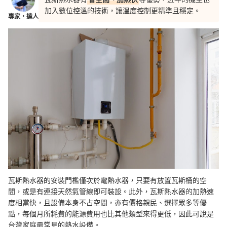
加入數位控溫的技術，讓溫度控制更精準且穩定。
專家・達人
瓦斯熱水器的安裝門檻僅次於電熱水器，只要有放置瓦斯桶的空
間，或是有連接天然氣管線即可裝設。此外，瓦斯熱水器的加熱速
度相當快，且設備本身不占空間，亦有價格親民、選擇眾多等優
點，每個月所耗費的能源費用也比其他類型來得更低，因此可說是
台灣家庭最常見的熱水設備。