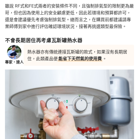
雖說 RF式和FE式兩者的安裝條件不同，且強制排氣型的限制更為嚴
苛，但也因為使用上的安全顧慮更低，因此若環境和預算都許可，
還是會建議優先考慮強制排氣型。總而言之，在購買前都建議請專
業師傅到家中進行評估確認環境狀況，接著再挑選類型最保險。
不會長期居住再考慮瓦斯罐熱水器
熱水器亦有傳統連接瓦斯罐的款式，如果沒有長期居
住，此類產品便
能省下天然氣的使用費
。
專家・達人