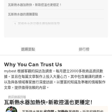
瓦斯熱水器加熱快，新款控溫也更穩定！
瓦斯熱水器的選購要點
1
若條件允許可優先選強制排氣型
2
普遍建議16公升起跳
3
數位恆溫、分段火排功能一次買齊
選購要點
排行榜
4
電池還是電源依照個人習慣挑選即可
Why You Can Trust Us
5
有安全標章是基本，選大品牌才有保障
mybest 根據客觀的採訪及調查，每月建立2000多款商品資訊數
瓦斯熱水器 推薦排行榜
據。並且在每篇文章製作上投入大量心力，其中包含嚴謹的調查，
以及與各領域專家進行深度訪談。以豐富的知識及準確的情報製作
文章，提供值得信賴的內容。
資訊錯誤回報
瓦斯熱水器加熱快，新款控溫也更穩定！
瓦斯熱水器有
省空間、加熱快
等優勢，近年的機型也