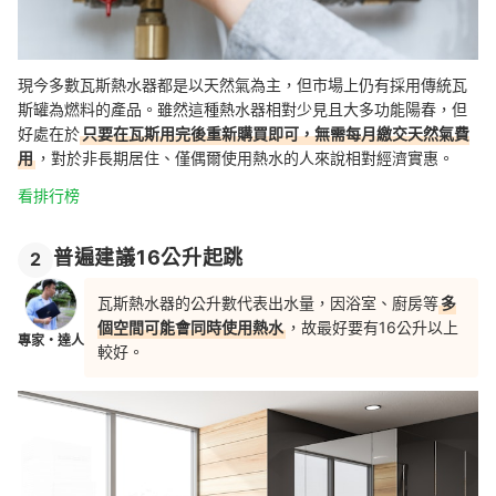
現今多數瓦斯熱水器都是以天然氣為主，但市場上仍有採用傳統瓦
斯罐為燃料的產品。雖然這種熱水器相對少見且大多功能陽春，但
好處在於
只要在瓦斯用完後重新購買即可，無需每月繳交天然氣費
用
，對於
非長期居住、僅
偶爾使用熱水的
人來說相對
經濟實惠。
看排行榜
普遍建議16公升起跳
2
瓦斯熱水器的公升數代表出水量，因浴室、廚房等
多
個空間可能會同時使用熱水
，故最好要有16公升以上
專家・達人
較好。