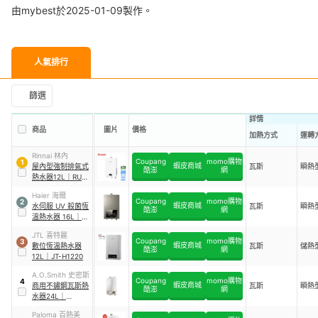
由mybest於2025-01-09製作。
人氣排行
篩選
詳情
商品
圖片
價格
加熱方式
運轉
Rinnai 林內
Coupang
momo購物
1
蝦皮商城
屋內型強制排氣式
瓦斯
瞬熱
酷澎
網
熱水器12L
｜
RUA-
1203WF
Haier 海爾
Coupang
momo購物
2
蝦皮商城
水伺服 UV 殺菌恆
瓦斯
瞬熱
酷澎
網
溫熱水器 16L
｜
JSQ31-16DC6
JTL 喜特麗
Coupang
momo購物
3
蝦皮商城
數位恆溫熱水器
瓦斯
儲熱
酷澎
網
12L
｜
JT-H1220
A.O.Smith 史密斯
Coupang
momo購物
4
蝦皮商城
商用不鏽鋼瓦斯熱
瓦斯
瞬熱
酷澎
網
水器24L
｜
JSQ48-ST24T
Paloma 百熱美