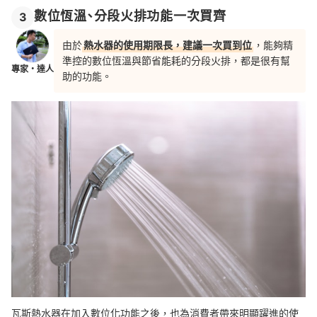
數位恆溫、分段火排功能一次買齊
3
由於
熱水器的使用期限長，建議一次買到位
，能夠精
準控的數位恆溫與節省能耗的分段火排，都是很有幫
專家・達人
助的功能。
瓦斯熱水器在加入數位化功能之後，也為消費者帶來明顯躍進的使