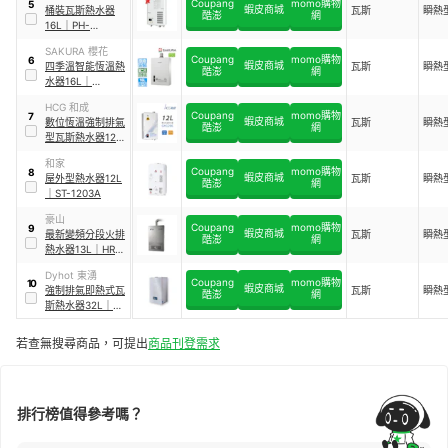
Coupang
momo購物
5
蝦皮商城
桶裝瓦斯熱水器
瓦斯
瞬熱
酷澎
網
16L
｜
PH-
163EWHFS
SAKURA 櫻花
Coupang
momo購物
6
蝦皮商城
四季溫智能恆溫熱
瓦斯
瞬熱
酷澎
網
水器16L
｜
DH1635F
HCG 和成
Coupang
momo購物
7
蝦皮商城
數位恆溫強制排氣
瓦斯
瞬熱
酷澎
網
型瓦斯熱水器12L
｜
GH1266
和家
Coupang
momo購物
8
蝦皮商城
屋外型熱水器12L
瓦斯
瞬熱
酷澎
網
｜
ST-1203A
豪山
Coupang
momo購物
9
蝦皮商城
最新變頻分段火排
瓦斯
瞬熱
酷澎
網
熱水器13L
｜
HR-
1301
Dyhot 東湧
Coupang
momo購物
10
蝦皮商城
強制排氣即熱式瓦
瓦斯
瞬熱
酷澎
網
斯熱水器32L
｜
FEGQ32U
若查無搜尋商品，可提出
商品刊登需求
排行榜值得參考嗎？