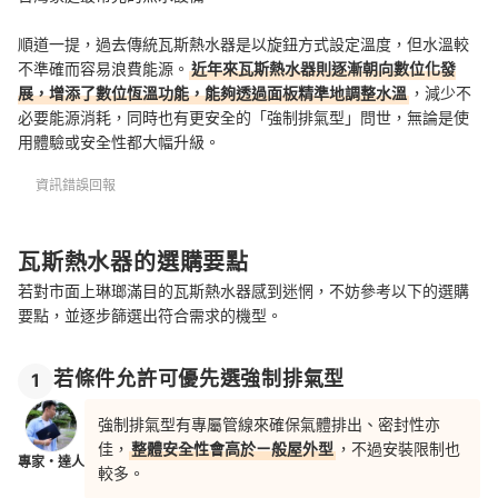
順道一提，過去傳統瓦斯熱水器是以旋鈕方式設定溫度，但水溫較
不準確而容易浪費能源。
近年來瓦斯熱水器則逐漸朝向數位化發
展，增添了數位恆溫功能，能夠透過面板精準地調整水溫
，減少不
必要能源消耗，同時也有更安全的「強制排氣型」問世，無論是使
用體驗或安全性都大幅升級。
資訊錯誤回報
瓦斯熱水器的選購要點
若對市面上琳瑯滿目的瓦斯熱水器感到迷惘，不妨參考以下的選購
要點，並逐步篩選出符合需求的機型。
若條件允許可優先選強制排氣型
1
強制排氣型有專屬管線來確保氣體排出、密封性亦
佳，
整體安全性會高於ㄧ般屋外型
，不過安裝限制也
專家・達人
較多。