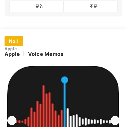
是的
不是
No.1
Apple
Apple
｜
Voice Memos