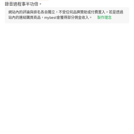
錄音過程事半功倍。
網站內的評論與排名各自獨立，不受任何品牌贊助或付費置入。若是透過
站內的連結購買商品，mybest會獲得部分佣金收入。
製作理念