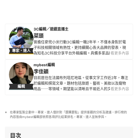
3C編輯／遊戲直播主
菜頭
曾擔任麥兜小米行動3C編輯一職2年半，不僅本身對於電
子科技相關領域有熱忱，更持續關心各大品牌的發表，現
專家・達人
為知名3C科技分享平台外稿編輯。具備多家品牌及多樣3C
看更多內容
電子產品評測經驗，也積極掌握電腦、相機、智慧型手機
等商品的最新潮流與性能設計，致力於提供更貼近使用者
mybest編輯
需求的專業指引。
李佳穎
菜頭的簡介
目前居住在法國布列塔尼地區。從事文字工作近2年，專注
於編輯和撰寫文章，題材包括旅遊、藝術、美妝以及寵物
編輯
用品⋯⋯等領域。期望能以清晰且平易近人的文字，提供
看更多內容
讀者豐富的專業知識及觀點。除了文字工作，也同時進行
著藝術創作斜槓生活。不論是透過文字或圖像，都希望帶
給這個世界一些美好及熱情。
李佳穎的簡介
在專家監製企劃中，專家、達人僅針對「選購要點」提供客觀的分析及建議。排行榜的
內容皆由mybest編輯部依照各項評比結果排名，專家、達人並無參與。
目次