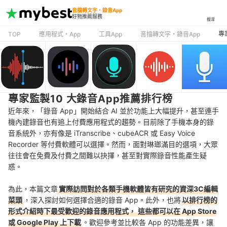
音檔轉文字・錄音App
好物推薦服務
搜尋
專
TOP
應用程式・App
工具App
音檔轉文字・錄音App
專家監製10 大錄音App推薦排行榜
近年來，「錄音 App」開始結合 AI 並於功能上大幅提升，甚至連手
機內建錄音也有追上付費應用程式的趨勢。目前除了手機本身的錄
音系統外，亦有像是 iTranscribe、cubeACR 或 Easy Voice
Recorder 等付費軟體可以選擇。然而，面對琳瑯滿目的選項，大眾
往往會在免費及付費之間難以抉擇，甚至對實際錄音性能產生疑
惑。
為此，本篇文章
實際訪問對於各類手機軟體皆有研究的資深3C編輯
菜頭
，深入探討如何選擇合適的錄音 App
。
此外，也將
以排行榜的
形式介紹時下最受歡迎的錄音應用程式，
這些都可以在 App Store
或 Google Play 上下載
。
歡迎參考並比較各 App 的功能差異，讓