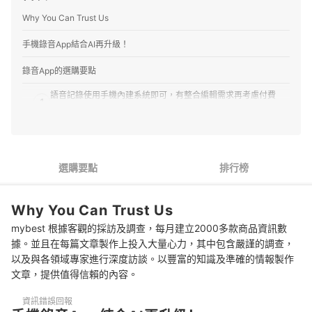
Why You Can Trust Us
手機錄音App結合AI再升級！
錄音App的選購要點
語音記錄使用手機內建系統即可，有整合編輯需求再考慮付費
1
App
2
音質清晰度基本無疑慮，有降噪調整功能更好
3
以手機內建的通話錄音為優先
選購要點
排行榜
錄音App 推薦排行榜
Why You Can Trust Us
mybest 根據客觀的採訪及調查，每月建立2000多款商品資訊數
據。並且在每篇文章製作上投入大量心力，其中包含嚴謹的調查，
以及與各領域專家進行深度訪談。以豐富的知識及準確的情報製作
文章，提供值得信賴的內容。
資訊錯誤回報