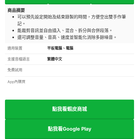
商品摘要
可以預先設定開始及結束錄製的時間，方便空出雙手作筆
記。
能裁剪音訊並自由插入、混合、拆分與合併段落。
還可調整音量、音高、速度並智能化消除多餘噪音。
適用裝置
平板電腦、電腦
支援音檔語言
繁體中文
免費試用
App內購買
點我看蝦皮商城
點我看Google Play