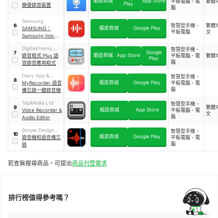
蝦皮商城
App Store
平板電腦、電
繁體
Play
簡便錄音裝置
腦
Samsung
智慧型手機、
繁體
6
蝦皮商城
Google Play
SAMSUNG
｜
平板電腦
文
Samsung Voice
Recorder
Digitalchemy,
智慧型手機、
Google
7
蝦皮商城
App Store
LLC
錄音程式 Plus 語
平板電腦、電
繁體
Play
腦
音錄音應用程式
Dairy App &
智慧型手機、
8
蝦皮商城
Google Play
Notes & Audio
MyRecorder 語音
平板電腦、電
腦
Editor & Voice
備忘錄一鍵錄音機
Recorder
TapMedia Ltd
智慧型手機、
繁體
9
蝦皮商城
App Store
Voice Recorder &
平板電腦、電
文
腦
Audio Editor
Simple Design
智慧型手機、
10
蝦皮商城
Google Play
Ltd.
錄音機和語音備忘
平板電腦、電
腦
錄
若查無搜尋商品，可提出
商品刊登需求
排行榜值得參考嗎？