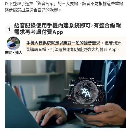
以下整理了選擇「錄音App」的三大要點，讀者不妨根據這些重點
逐步挑選出最適合自己的軟體。
語音記錄使用手機內建系統即可，有整合編輯
1
需求再考慮付費App
手機內建系統就足以應對一般的錄音需求
，但若想進
階編輯音檔，則須選擇附加功能更強大的付費 App。
專家・達人