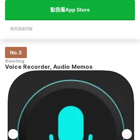
點我看App Store
資訊錯誤回報
No.3
Xiaoling
Voice Recorder, Audio Memos