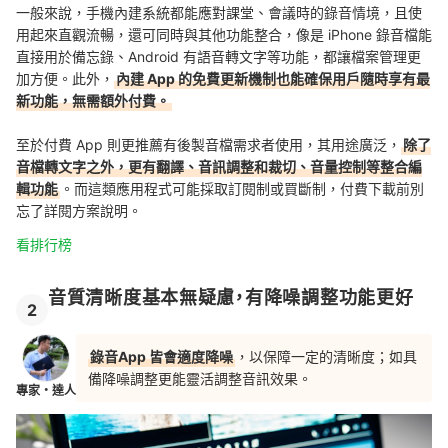
一般來說，手機內建系統都能應對課堂、會議時的錄音情境，且使
用起來直觀流暢，還可同時與其他功能整合，像是 iPhone 錄音檔能
直接用於備忘錄、Android 有語音轉文字等功能，都讓檔案管理更
加方便。此外，
內建 App 的免費更新機制也能確保用戶隨時享有最
新功能，無需額外付費。
至於付費 App 則更推薦有後製音檔需求者使用，其用途廣泛，
除了
音檔轉文字之外，更有翻譯、音訊調整和裁切、音量控制等整合編
輯功能
。而這類應用程式可能採取訂閱制或買斷制，付費下載前別
忘了詳閱方案說明。
看排行榜
音質清晰度基本無疑慮，有降噪調整功能更好
2
錄音App 皆會適度降噪
，以保障一定的清晰度；如具
備降噪調整更能靈活調整音訊效果。
專家・達人