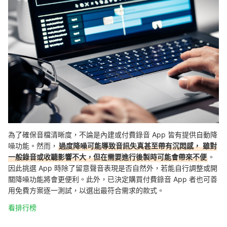
為了確保音檔清晰度，不論是內建或付費錄音 App 皆有提供自動降
噪功能。
然而，
過度降噪可能導致音訊失真甚至帶有沉悶感，
雖對
一般錄音或收聽影響不大，但在需要進行後製時可能會帶來不便
。
因此挑選
App 時除了留意
聲音表現是否自然外，若能自行調整或開
關
降噪功能將會更便利。
此外，已決定購買付費錄音 App 者也可善
用免費方案逐一測試，以
選出最符合需求的款式。
看排行榜