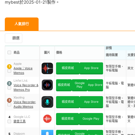
mybest於2025-01-21製作。
人氣排行
篩選
詳情
商品
圖片
價格
適用裝置
支援
Apple
智慧型手機、
1
蝦皮商城
App Store
Apple
｜
Voice
英文
平板電腦
Memos
Linfei Ltd.
Google
平板電腦、電
2
蝦皮商城
App Store
Voice Recorder &
繁體
Play
腦
Memos Pro
Xiaoling
智慧型手機、
繁體
3
蝦皮商城
App Store
Voice Recorder,
平板電腦、電
體中
腦
文、
Audio Memos
班牙
Google LLC
智慧型手機、
繁體
4
蝦皮商城
Google Play
平板電腦
文
錄音工具
智慧型手機、
Digipom
Google
5