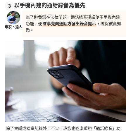
以手機內建的通話錄音為優先
3
為了避免潛在法律問題，通話錄音建議使用手機內建
功能，便
會事先向通話方發出錄音提示
，確保彼此知
專家・達人
悉。
除了會議或課堂記錄外，不少上班族也逐漸重視「通話錄音」功