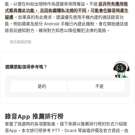
能，以便在糾紛出現時作為證據來保障權益。不過
並非所有應用程
式都具備此功能，
且因各國隱私法規的不同，可能會在錄音時產生
疑慮
。
如果真的有此需求，
建議優先使用手機內建的通話錄音功
能，例如
蘋果及部分 Android 手機已內建此機制，
會在開始通話或
錄音前通知對方，確保對方知悉以降低觸犯法律的風險。
資訊錯誤回報
選購要點值得參考嗎？
是的
不是
錄音App 推薦排行榜
掌握了挑選時的各項要點後，接下來將以推薦排行榜的形式介紹錄
音App。本次排行榜參考 PTT、Dcard 等論壇評價及官方資訊，由