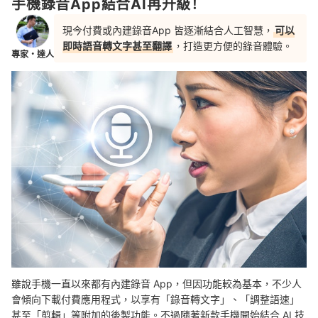
手機錄音App結合AI再升級！
現今付費或內建錄音App 皆逐漸結合人工智慧，
可以
即時語音轉文字甚至翻譯
，打造更方便的錄音體驗。
專家・達人
雖說手機一直以來都有內建錄音 App，但因功能較為基本，不少人
會傾向下載付費應用程式，以享有「錄音轉文字」、「調整語速」
甚至「剪輯」等附加的後製功能。不過隨著新款手機開始結合 AI 技