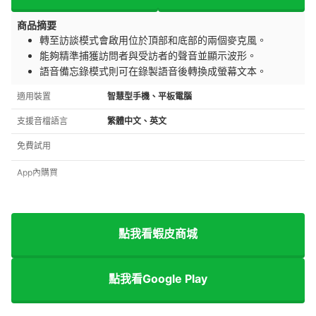
商品摘要
轉至訪談模式會啟用位於
頂部和底部的兩個麥克風。
能夠精準捕獲訪問者與受訪者的聲音並顯示波形。
語音備忘錄模式則可在錄製語音後轉換成螢幕文本。
適用裝置
智慧型手機、平板電腦
支援音檔語言
繁體中文、英文
免費試用
App內購買
點我看蝦皮商城
點我看Google Play