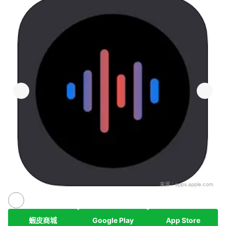
來源：
apps.apple.com
蝦皮商城
Google Play
App Store