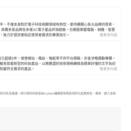
年半，不僅本身對於電子科技相關領域有熱忱，更持續關心各大品牌的發表，
。具備多家品牌及多樣3C電子產品評測經驗，也積極掌握電腦、相機、智慧
，致力於提供更貼近使用者需求的專業指引。
看更多內容
者已超過5年，曾替網站、雜誌、報紙等不同平台撰稿，亦會涉略運動專欄。
驗各款最新型的科技產品，以將艱澀的技術規格轉換為簡單好懂的文字為初
到最符合需求的產品。
看更多內容
的分析及建議。排行榜的內容皆由mybest編輯部依照各項評比結果排名，專家、達人並無