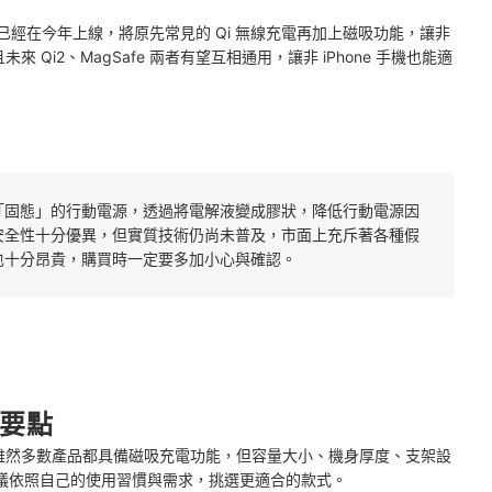
格已經在今年上線，將原先常見的 Qi 無線充電再加上磁吸功能，讓非
來 Qi2、MagSafe 兩者有望互相通用，讓非 iPhone 手機也能適
「固態」的行動電源，透過將電解液變成膠狀，降低行動電源因
安全性十分優異，但實質技術仍尚未普及，市面上充斥著各種假
也十分昂貴，購買時一定要多加小心與確認。
購要點
點，雖然多數產品都具備磁吸充電功能，但容量大小、機身厚度、支架設
議依照自己的使用習慣與需求，挑選更適合的款式。