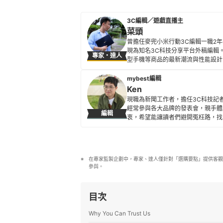
3C編輯／遊戲直播主
菜頭
曾擔任麥兜小米行動3C編輯一職2
現為知名3C科技分享平台外稿編輯
專家・達人
型手機等商品的最新潮流與性能設計
菜頭的簡介
mybest編輯
Ken
現職為新聞工作者，擔任3C科技記
經常參與各大品牌的發表會，親手體
編輯
衷，希望能讓讀者們避開冤枉路，找
Ken的簡介
在專家監製企劃中，專家、達人僅針對「選購要點」提供客觀
參與。
目次
Why You Can Trust Us