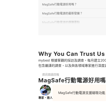
MagSafe行動電源好用嗎？
MagSafe行動電源的最新發展？
MagSafe行動電源的選購要點
1
10,000mAh為隨身首選，大容量機動性較
2
充電速度受iPhone本身限制，不需要特別
3
依裝置挑選輸出功率，手機30W、筆電45
Why You Can Trust Us
mybest 根據客觀的採訪及調查，每月建立
4
務必選擇有安全保護機制與Qi2認證的款式
包含嚴謹的調查，以及與各領域專家進行深度
5
依使用情境決定附加功能
資訊錯誤回報
MagSafe行動電源好用嗎
MagSafe行動電源 推薦排行榜
裝殼用MagSafe行動電源要注意什麼？
MagSafe行動電源支援磁吸
專家・達人
參考其他無線充電器