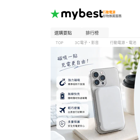
行動電源
好物推薦服務
選購要點
排行榜
TOP
3C電子・影音
行動電源・電池