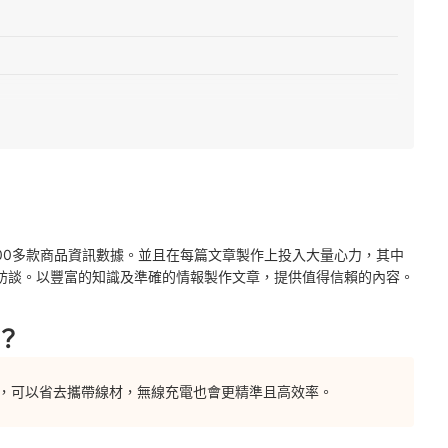
低
比較各品牌瓦數
W以上更合適
2000多款商品資訊數據。並且在每篇文章製作上投入大量心力，其中
訪談。以豐富的知識及準確的情報製作文章，提供值得信賴的內容。
？
功能，可以省去攜帶線材，無線充電也會更精準且高效率。